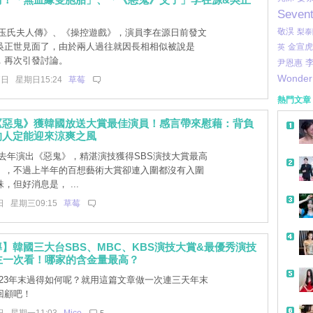
Seven
敬淏
玉氏夫人傳》、《操控遊戲》，演員李在源日前發文
梨泰
吳正世見面了，由於兩人過往就因長相相似被說是
金宣虎
英
，再次引發討論。
尹恩惠
Wonder 
7日 星期日15:24
草莓
熱門文章
《惡鬼》獲韓國放送大賞最佳演員！感言帶來慰藉：背負
的人定能迎來涼爽之風
去年演出《惡鬼》，精湛演技獲得SBS演技大賞最高
」，不過上半年的百想藝術大賞卻連入圍都沒有入圍
，但好消息是， ...
日 星期三09:15
草莓
】韓國三大台SBS、MBC、KBS演技大賞&最優秀演技
主一次看！哪家的含金量最高？
023年末過得如何呢？就用這篇文章做一次連三天年末
回顧吧！