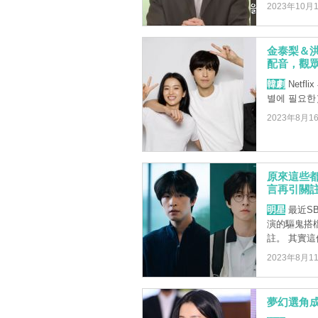
2023年10月
金泰梨＆洪慶
配音，觀眾
韓劇
Netfl
별에 필요한
2023年8月1
原來這些
言再引關
明星
最近S
演的驅鬼搭
註。 其實這
2023年8月1
夢幻選角