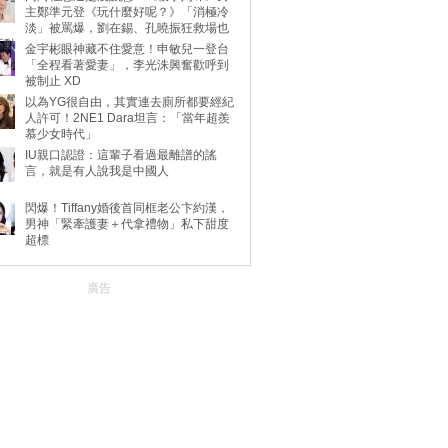
主鄭準元登《玩什麼好呢？》「消極冷
淡」被罵爆，劉在錫、孔曉振狂救場也
不動
金宇彬眼神藏不住愛意！申敏兒一登台
「全程看著愛妻」，李光洙興奮歡呼到
被制止 XD
以為YG很自由，其實連去廁所都要經紀
人許可！2NE1 Dara坦言：「當年超羨
慕少女時代」
IU親口認證：這輩子看過最離譜的謠
言，就是有人說我是中國人
閃爆！Tiffany婚後首同框老公卞約漢，
男神「緊牽護妻＋代拿禮物」私下甜度
超標
廣告