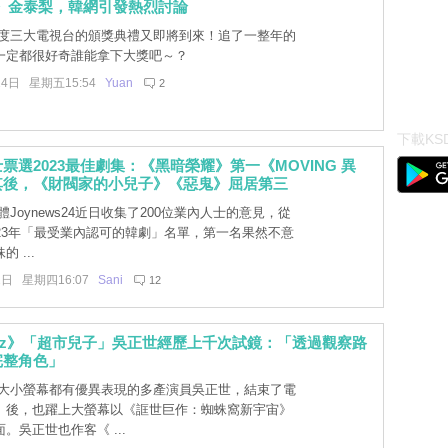
》金泰梨，韓網引發熱烈討論
度三大電視台的頒獎典禮又即將到來！追了一整年的
一定都很好奇誰能拿下大獎吧～？
24日 星期五15:54
Yuan
2
下載KSD
票選2023最佳劇集：《黑暗榮耀》第一《MOVING 異
其後，《財閥家的小兒子》《惡鬼》屈居第三
Joynews24近日收集了200位業內人士的意見，從
023年「最受業內認可的韓劇」名單，第一名果然不意
 ...
2日 星期四16:07
Sani
12
Quiz》「超市兒子」吳正世經歷上千次試鏡：「透過觀察路
完整角色」
大小螢幕都有優異表現的多產演員吳正世，結束了電
》後，也躍上大螢幕以《誆世巨作：蜘蛛窩新宇宙》
。吳正世也作客《 ...