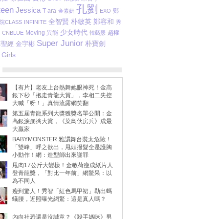
孔劉
teen
Jessica
T-ara
鄭
金素妍
EXO
朴敏英
鄭容和
全智賢
院CLASS
INFINITE
秀
少女時代
Moving 異能
趙權
CNBLUE
韓藝瑟
Super Junior
朴寶劍
李聖經
金宇彬
Girls
【有片】老友上台熱舞她眼神死！金高
銀下秒「抱走青龍大賞」，李相二失控
大喊「呀！」真情流露網笑翻
第五屆青龍系列大獎獲獎名單公開：金
高銀淚崩擒大賞，《菜鳥伙房兵》成最
大贏家
BABYMONSTER 雅譞舞台裝太危險！
「雙峰」呼之欲出，甩頭撥髮全是護胸
小動作！網：造型師出來謝罪
甩肉17公斤大變樣！金敏荷瘦成紙片人
登青龍獎，「對比一年前」網驚呆：以
為不同人
瘦到驚人！秀智「紅色馬甲裙」勒出螞
蟻腰，近照曝光網驚：這是真人嗎？
內向社恐還是沒誠意？《殺手媽咪》男