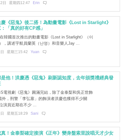
12日 星期四12:47
Erin
《惡鬼》後二搭！為動畫電影《Lost in Starlight》
：「真的好有CP感」
ix 在韓國首次推出的動畫電影《Lost in Starlight》（이
），講述宇航員蘭英（난영）和音樂人Jay ...
6日 星期三15:42
Yuan
都是他！洪慶憑《惡鬼》刷新認知度，去年頒獎禮經典發
註
BS電視劇《惡鬼》圓滿完結，除了金泰梨和吳正世飾
檔外，刑警「李弘塞」的飾演者洪慶也獲得不少關
位演員近期在不少 ...
1日 星期五18:29
Sani
成真！金泰梨確定接演《正年》變身盤索里說唱天才少女