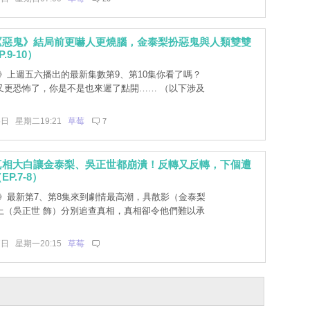
《惡鬼》結局前更嚇人更燒腦，金泰梨扮惡鬼與人類雙雙
.9-10）
》上週五六播出的最新集數第9、第10集你看了嗎？
又更恐怖了，你是不是也來遲了點開…… （以下涉及
5日 星期二19:21
草莓
7
真相大白讓金泰梨、吳正世都崩潰！反轉又反轉，下個遭
P.7-8）
》最新第7、第8集來到劇情最高潮，具散影（金泰梨
上（吳正世 飾）分別追查真相，真相卻令他們難以承
7日 星期一20:15
草莓