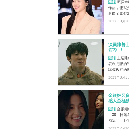
韓劇
演員金
作品，也就
將由金泰梨
2023年8月1
演員陳善
館2》！
韓劇
上週剛
表現亮眼的
講模教授的陳善
2023年8月1
金銀姬又
感人至極獲讚
韓劇
金銀姬
（30）日
兩集11、12
2023年7月3