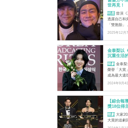
世再見！
明星
曾演《
透露自己和
「雙胞胎」
2025年12月
金泰梨以
沉重生活
韓劇
金泰梨
榮譽「大賞
成為最大遺珠
2024年9月4
【綜合報導
獎18位得
韓劇
大家2
大賞的追劇