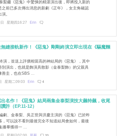
泰梨繼《惡鬼》中驚悚的精湛演出後，即將投入新的
是之前已多次傳出消息的新劇《正年》，女主角確認
出演。
0日 星期四16:27
Erin
圭無縫接軌新作！《惡鬼》剛剛終演立即出現在《驅魔麵
終演，並送上評價相當高的神結局的《惡鬼》，其中
特別演出，也就是飾演具散影（金泰梨飾）的父親具
圭，也在SBS ...
日 星期二09:03
Erin
4
寫出名作！《惡鬼》結局兩集金泰梨演技大飆特飆，收尾
許（EP.11-12）
編劇、金泰梨、吳正世與洪慶主演的《惡鬼》已於昨
落幕，可以說不看到最後完全不知道結局會如何，最後
集播畢獲得一 ...
0日 星期日07:00
草莓
20