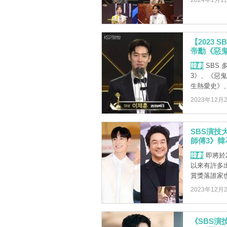
2024年1月1
【2023
帝勳《惡
韓劇
SBS
3》、《惡
生熱愛史》、
2023年12月
SBS演技
師傅3》韓
韓劇
即將於2
以來有許多
賞獎落誰家也
2023年12月
《SBS演