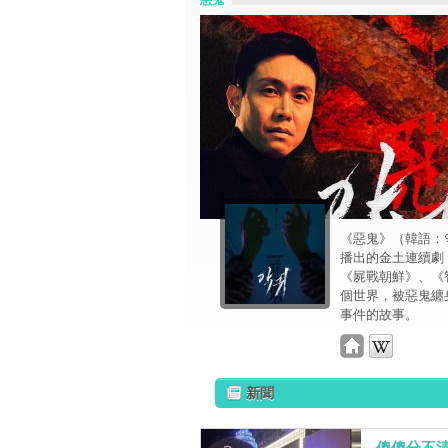
惡鬼
《惡鬼》（韓語：악귀
播出的金土連續劇，
《屍戰朝鮮》、《
個世界，被惡鬼纏
事件的故事。
新聞
傻傻分不