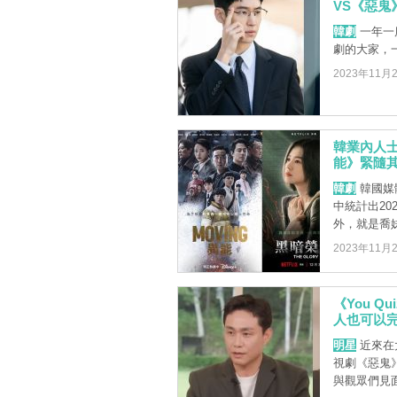
VS《惡鬼
韓劇
一年一
劇的大家，
2023年11月
韓業內人士
能》緊隨
韓劇
韓國媒體
中統計出2
外，就是喬妹的
2023年11月
《You 
人也可以
明星
近來在
視劇《惡鬼
與觀眾們見面