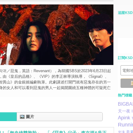
追蹤KSD
訂閱KSD
／惡鬼，英語：Revenant），為韓國SBS於2023年6月23日起
由《皇后的品格》、《VIP》的李正林導演執導，《Signal》、
智異山》的金銀姬編劇執筆。此劇講述打開門就有惡鬼存在的另一
身的女人和可以看到惡鬼的男人一起揭開圍繞五種神體的可疑死亡
熱門標籤
BIGB
天一夜
圖片
Apink
Runni
姜
光洙
清！「無血緣雙胞胎」、「《惡鬼》父子」李在源&吳正