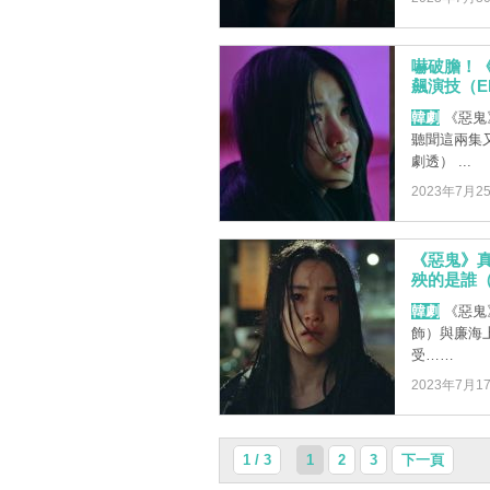
嚇破膽！
飆演技（EP
韓劇
《惡鬼
聽聞這兩集
劇透） ...
2023年7月2
《惡鬼》
殃的是誰（E
韓劇
《惡鬼
飾）與廉海
受……
2023年7月1
1 / 3
1
2
3
下一頁