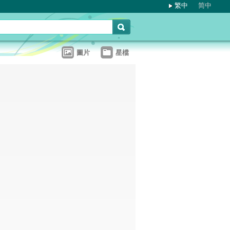
繁中
简中
圖片
星檔