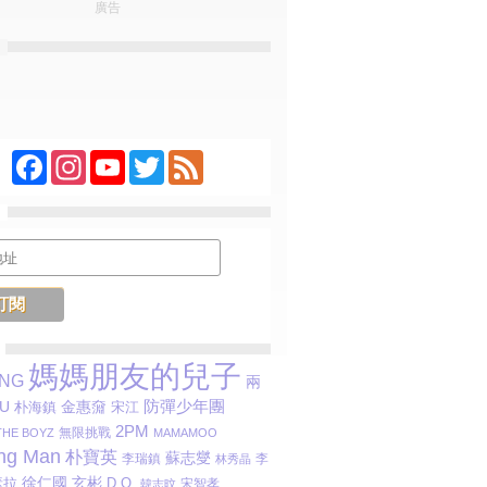
廣告
Facebook
Instagram
YouTube
Twitter
Feed
媽媽朋友的兒子
ANG
兩
防彈少年團
金惠奫
IU
宋江
朴海鎮
2PM
無限挑戰
THE BOYZ
MAMAMOO
ng Man
朴寶英
蘇志燮
李瑞鎮
李
林秀晶
玄彬
素拉
徐仁國
D.O.
宋智孝
韓志旼