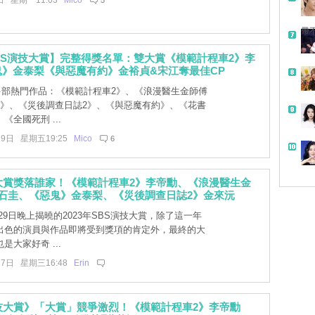
日 星期一11:03
Mico
5
帶
 SBS演技大賞】完整得獎名單：雙大賞《模範計程車2》李
鬼》金泰梨《與惡魔有約》金裕貞&宋江奪最佳CP
 多部熱門作品：《模範計程車2》、《浪漫醫生金師傅
鬼》、《災後調查日誌2》、《與惡魔有約》、《花書
《全國死刑 ...
29日 星期五19:25
Mico
6
大賞獎落誰家！《模範計程車2》李帝勳、《浪漫醫生金
石圭、《惡鬼》金泰梨、《災後調查日誌2》金來沅
9日晚上揭曉的2023年SBS演技大賞，除了這一年
出色的演員與作品即將受到獎項的肯定外，最終的大
是大家好奇 ...
27日 星期三16:48
Erin
技大賞》「大賞」競爭激烈！《模範計程車2》李帝勳