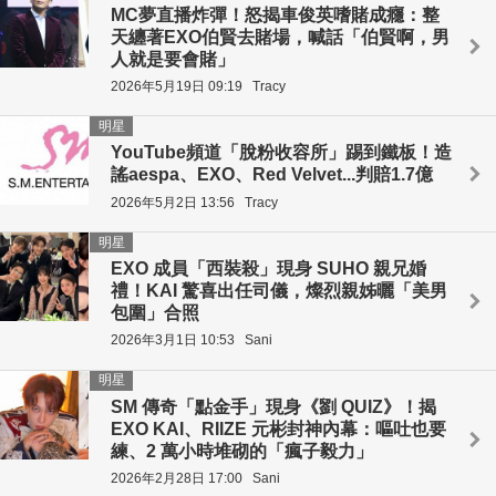
MC夢直播炸彈！怒揭車俊英嗜賭成癮：整
天纏著EXO伯賢去賭場，喊話「伯賢啊，男
人就是要會賭」
2026年5月19日 09:19
Tracy
明星
YouTube頻道「脫粉收容所」踢到鐵板！造
謠aespa、EXO、Red Velvet...判賠1.7億
2026年5月2日 13:56
Tracy
明星
EXO 成員「西裝殺」現身 SUHO 親兄婚
禮！KAI 驚喜出任司儀，燦烈親姊曬「美男
包圍」合照
2026年3月1日 10:53
Sani
明星
SM 傳奇「點金手」現身《劉 QUIZ》！揭
EXO KAI、RIIZE 元彬封神內幕：嘔吐也要
練、2 萬小時堆砌的「瘋子毅力」
2026年2月28日 17:00
Sani