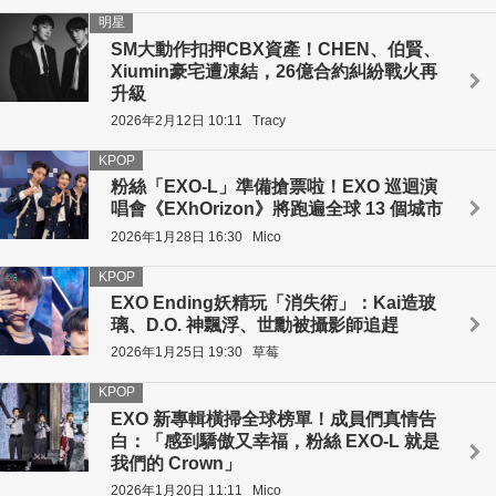
明星
SM大動作扣押CBX資產！CHEN、伯賢、
Xiumin豪宅遭凍結，26億合約糾紛戰火再
升級
2026年2月12日 10:11
Tracy
KPOP
粉絲「EXO-L」準備搶票啦！EXO 巡迴演
唱會《EXhOrizon》將跑遍全球 13 個城市
2026年1月28日 16:30
Mico
KPOP
EXO Ending妖精玩「消失術」：Kai造玻
璃、D.O. 神飄浮、世勳被攝影師追趕
2026年1月25日 19:30
草莓
KPOP
EXO 新專輯橫掃全球榜單！成員們真情告
白：「感到驕傲又幸福，粉絲 EXO-L 就是
我們的 Crown」
2026年1月20日 11:11
Mico