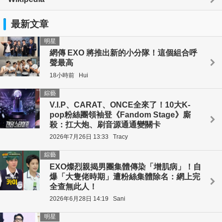
最新文章
明星
網傳 EXO 將推出新的小分隊！這個組合呼
聲最高
18小時前
Hui
綜藝
V.I.P、CARAT、ONCE全來了！10大K-
pop粉絲團領袖登《Fandom Stage》廝
殺：扛大炮、刷音源通通變關卡
2026年7月26日 13:33
Tracy
綜藝
EXO燦烈親揭男團集體傳染「增肌病」！自
爆「大隻佬時期」遭粉絲集體除名：網上完
全查無此人！
2026年6月28日 14:19
Sani
明星