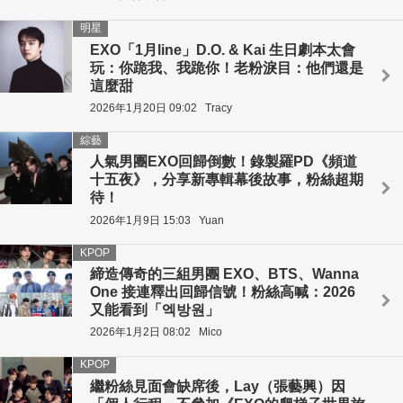
明星
EXO「1月line」D.O. & Kai 生日劇本太會
玩：你跪我、我跪你！老粉淚目：他們還是
這麼甜
2026年1月20日 09:02
Tracy
綜藝
人氣男團EXO回歸倒數！錄製羅PD《頻道
十五夜》，分享新專輯幕後故事，粉絲超期
待！
2026年1月9日 15:03
Yuan
KPOP
締造傳奇的三組男團 EXO、BTS、Wanna
One 接連釋出回歸信號！粉絲高喊：2026
又能看到「엑방원」
2026年1月2日 08:02
Mico
KPOP
繼粉絲見面會缺席後，Lay（張藝興）因