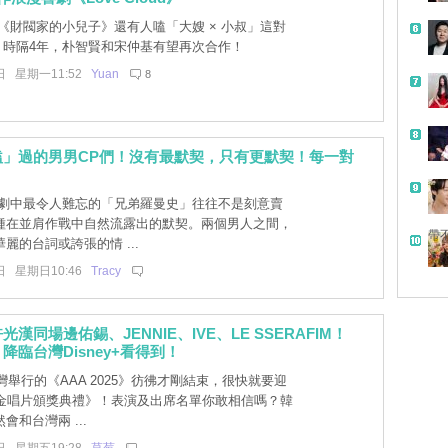
《財閥家的小兒子》還有人嗑「大嫂 × 小叔」這對
P！時隔4年，朴智賢和宋仲基有望再次合作！
日 星期一11:52
Yuan
8
嗑」過的男男CP們！沒有最默契，只有更默契！每一對
劇中最令人難忘的「兄弟羅曼史」往往不是刻意賣
種在並肩作戰中自然流露出的默契。兩個男人之間，
帶
麗的台詞或誇張的情 ...
日 星期日10:46
Tracy
漢同場邊佑錫、JENNIE、IVE、LE SSERAFIM！
降臨台灣Disney+看得到！
舉行的《AAA 2025》彷彿才剛結束，很快就要迎
屆金唱片頒獎典禮》！表演及出席名單你敢相信嗎？韓
會和台灣兩 ...