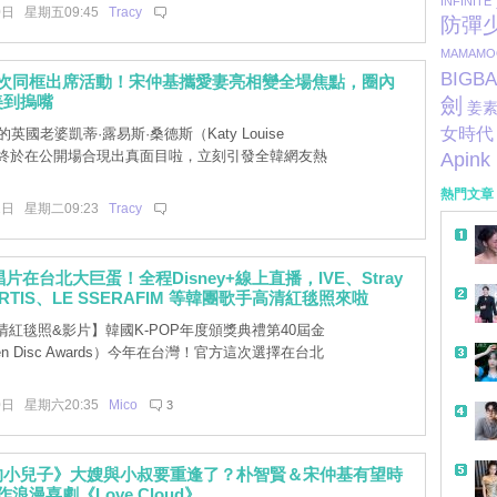
INFINITE
0日 星期五09:45
Tracy
防彈
MAMAMO
BIGB
首次同框出席活動！宋仲基攜愛妻亮相變全場焦點，圈內
美到摀嘴
劍
姜
女時代
英國老婆凱蒂·露易斯·桑德斯（Katy Louise
rs）終於在公開場合現出真面目啦，立刻引發全韓網友熱
Apink
熱門文章
1日 星期二09:23
Tracy
唱片在台北大巨蛋！全程Disney+線上直播，IVE、Stray
ORTIS、LE SSERAFIM 等韓團歌手高清紅毯照來啦
紅毯照&影片】韓國K-POP年度頒獎典禮第40屆金
en Disc Awards）今年在台灣！官方這次選擇在台北
0日 星期六20:35
Mico
3
的小兒子》大嫂與小叔要重逢了？朴智賢＆宋仲基有望時
浪漫喜劇《Love Cloud》