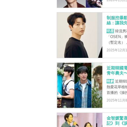
2026年1月2
制服控暴動
絲：讓我
明星
韓流男
「OSEN」
（暫定名），
2025年12月
近期韓國
青年農夫
韓劇
近期韓
熱愛花草植
首播的《操控
2025年11月
金智媛驚
記》到《