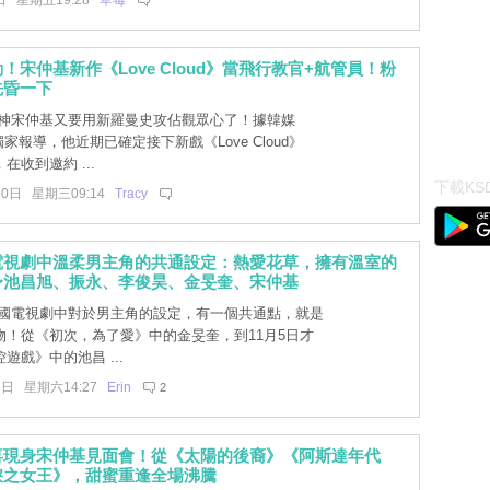
日 星期五19:28
草莓
！宋仲基新作《Love Cloud》當飛行教官+航管員！粉
先昏一下
神宋仲基又要用新羅曼史攻佔觀眾心了！據韓媒
獨家報導，他近期已確定接下新戲《Love Cloud》
在收到邀約 ...
下載KSD
10日 星期三09:14
Tracy
電視劇中溫柔男主角的共通設定：熱愛花草，擁有溫室的
〜池昌旭、振永、李俊昊、金旻奎、宋仲基
國電視劇中對於男主角的設定，有一個共通點，就是
物！從《初次，為了愛》中的金旻奎，到11月5日才
遊戲》中的池昌 ...
8日 星期六14:27
Erin
2
喜現身宋仲基見面會！從《太陽的後裔》《阿斯達年代
淚之女王》，甜蜜重逢全場沸騰