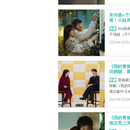
宋仲基×
尾！大結局
韓劇
Viu
千瑀嬉（千
2025年10月
《我的青
坊經驗，
韓劇
星級劇迷
韓劇《我的
專訪劇中主角 
2025年10月
《我的青
徐志焄上