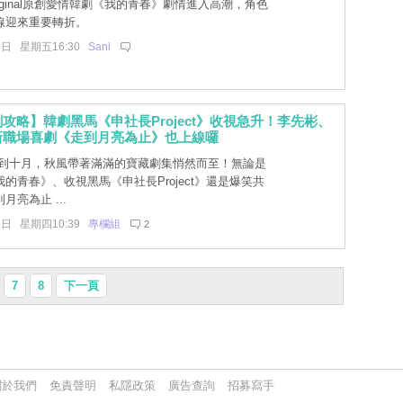
Original原創愛情韓劇《我的青春》劇情進入高潮，角色
線迎來重要轉折。
3日 星期五16:30
Sani
攻略】韓劇黑馬《申社長Project》收視急升！李先彬、
新職場喜劇《走到月亮為止》也上線囉
到十月，秋風帶著滿滿的寶藏劇集悄然而至！無論是
的青春》、收視黑馬《申社長Project》還是爆笑共
月亮為止 ...
2日 星期四10:39
專欄組
2
7
8
下一頁
關於我們
免責聲明
私隱政策
廣告查詢
招募寫手