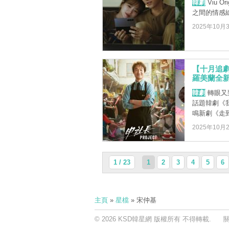
韓劇
Viu 
之間的情感
2025年10月
【十月追劇
羅美蘭全
韓劇
轉眼又
話題韓劇《我
鳴新劇《走到
2025年10月
1 / 23
1
2
3
4
5
6
主頁
»
星檔
» 宋仲基
© 2026 KSD韓星網 版權所有 不得轉載.