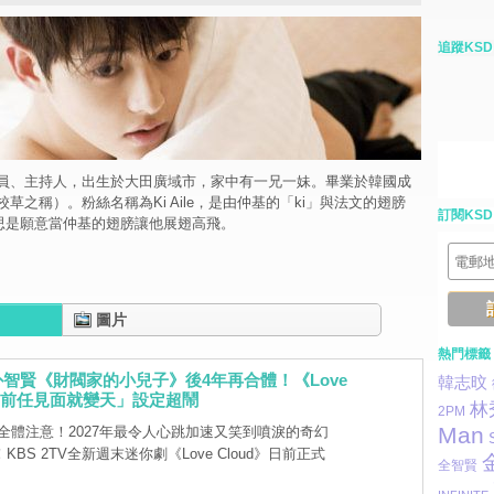
追蹤KSD
員、主持人，出生於大田廣域市，家中有一兄一妹。畢業於韓國成
草之稱）。粉絲名稱為Ki Aile，是由仲基的「ki」與法文的翅膀
訂閱KSD
意思是願意當仲基的翅膀讓他展翅高飛。
圖片
熱門標籤
智賢《財閥家的小兒子》後4年再合體！《Love
韓志旼
》「前任見面就變天」設定超鬧
林
2PM
Man
全體注意！2027年最令人心跳加速又笑到噴淚的奇幻
BS 2TV全新週末迷你劇《Love Cloud》日前正式
全智賢