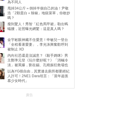
為不同人
甩掉34公斤＝倒掉半個自己的油！尹敬
浩「2顆蛋白＋辣椒」地獄菜單，你敢抄
嗎？
瘦到驚人！秀智「紅色馬甲裙」勒出螞
蟻腰，近照曝光網驚：這是真人嗎？
金宇彬眼神藏不住愛意！申敏兒一登台
「全程看著愛妻」，李光洙興奮歡呼到
被制止 XD
內向社恐還是沒誠意？《殺手媽咪》男
主鄭準元登《玩什麼好呢？》「消極冷
淡」被罵爆，劉在錫、孔曉振狂救場也
不動
以為YG很自由，其實連去廁所都要經紀
人許可！2NE1 Dara坦言：「當年超羨
慕少女時代」
廣告