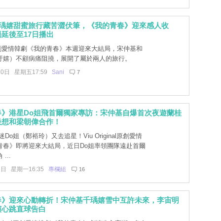
千瑀嬉甜蜜旅行藏苦澀伏筆，《我的青春》迎來感人收
延後至17日播出
原創愛情韓劇《我的青春》本週迎來大結局，宋仲基和
玗嬉）不顧病痛阻撓，展開了屬於兩人的旅行。
10日 星期五17:59
Sani
7
春》港星Do姐飛首爾獨家專訪：宋仲基自爆首次夜遊蘭桂
最想和梁朝偉合作！
Do姐（鄭裕玲）又去追星！Viu Original原創愛情
青春》即將迎來大結局，近日Do姐率領團隊遠赴首爾
...
6日 星期一16:35
專欄組
16
春》迎來心動轉折！宋仲基千瑀嬉雪中互許未來，李宙明
演心跳直球告白