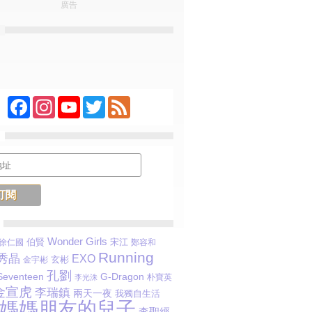
廣告
Facebook
Instagram
YouTube
Twitter
Feed
Wonder Girls
伯賢
宋江
徐仁國
鄭容和
Running
秀晶
EXO
玄彬
金宇彬
孔劉
G-Dragon
Seventeen
朴寶英
李光洙
金宣虎
李瑞鎮
兩天一夜
我獨自生活
媽媽朋友的兒子
李聖經