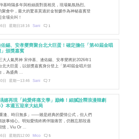
仲基時隔多年與粉絲面對面相見，現場氣氛熱烈。
的聚會中，最大的驚喜莫過於金智媛作為神秘嘉賓登
起全場尖叫！
26日 星期日18:16
Sani
1
邊佑錫、安孝燮齊聚台北大巨蛋！確定擔任「第40屆金唱
禮」頒獎嘉賓
大人氣男神 宋仲基、邊佑錫、安孝燮將於2026年1
身台北大巨蛋，以頒獎嘉賓身分登上「第40屆金唱片頒
，為盛典 ...
20日 星期一13:46
Sani
7
千瑀嬉再現「純愛疼痛文學」巔峰！細膩詮釋浪漫韓劇
春》本週五迎來大結局
重逢、時日無多」——雖是經典的愛情公式，但人們
類故事傾心。明知愛情終將伴隨痛苦，仍難忘那段過
Viu Or ...
16日 星期四12:00
Mico
5