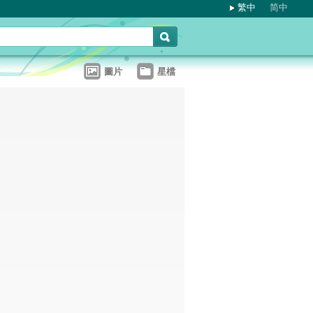
繁中
简中
圖片
星檔