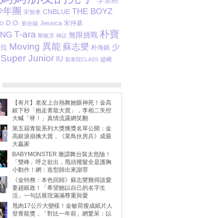
少年團
THE BOYZ
CNBLUE
宋智孝
D.O.
Jessica
宋仲基
O
劉在錫
朴寶
T-ara
ANG
無限挑戰
鄭敬淏
神話
Moving 異能
蘇志燮
少
素拉
朴海鎮
Super Junior
IU
趙權
梨泰院CLASS
【有片】老友上台熱舞她眼神死！金高
銀下秒「抱走青龍大賞」，李相二失控
大喊「呀！」真情流露網笑翻
第五屆青龍系列大獎獲獎名單公開：金
高銀淚崩擒大賞，《菜鳥伙房兵》成最
大贏家
BABYMONSTER 雅譞舞台裝太危險！
「雙峰」呼之欲出，甩頭撥髮全是護胸
小動作！網：造型師出來謝罪
《金特務：本色回歸》蘇志燮難得談愛
妻趙銀政！「希望她以自己的名字生
活」一句話展現滿滿尊重與愛
甩肉17公斤大變樣！金敏荷瘦成紙片人
登青龍獎，「對比一年前」網驚呆：以