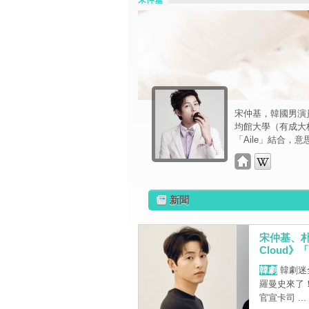
宋仲基
宋仲基，韓國男演
均館大學（有成大校
「Aile」結合，
新聞
宋仲基、朴
Cloud
韓劇
韓劇迷
羅曼史來了！K
官宣卡司 ...