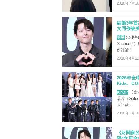
2026年7月1
結婚3年
女同僚被
明星
宋仲基的
Saunde
烈討論！
2026年4月2
2026年金
Kids、C
KPOP
【高清
唱片（Gold
大巨蛋 ...
2026年1月1
《財閥家
隔4年再合作