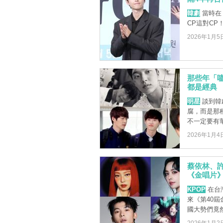
韓劇
當時在
CP這對C
2026年1月5
那些年「
都是經典
明星
談到韓
腐，而是那
不一定要有華
2026年1月4
蔡依林、許光
《金唱片》
KPOP
在台灣
來《第40
國大勢們竟然