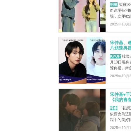
明星
演員宋
而這場特別
場，立即掀
2025年10月
宋仲基、
片頒獎典
KPOP
韓國三
月10日現
獎典禮」舞台
2025年10月
宋仲基♥
《我的青
韓劇
「初戀
依舊會為這
程中的美好回憶，
2025年10月