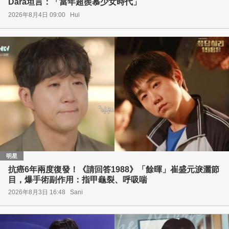
Dara坦言：「當年超羨慕少女時代」
2026年8月4日 09:00
Hui
明星
抗癌6年兩度復發！《請回答1988》「餘暉」崔盛元淚灑節
目，爆手術副作用：指甲龜裂、呼吸喘
2026年8月3日 16:48
Sani