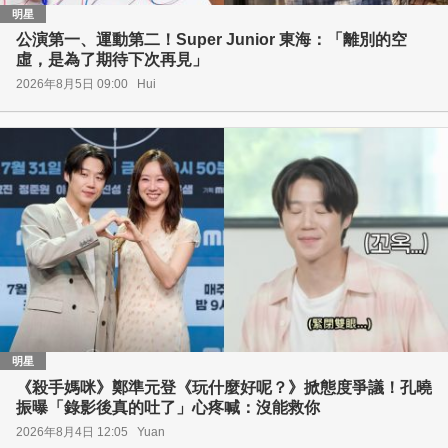
明星
公演第一、運動第二！Super Junior 東海：「離別的空
虛，是為了期待下次再見」
2026年8月5日 09:00
Hui
明星
《殺手媽咪》鄭準元登《玩什麼好呢？》掀態度爭議！孔曉
振曝「錄影後真的吐了」心疼喊：沒能救你
2026年8月4日 12:05
Yuan