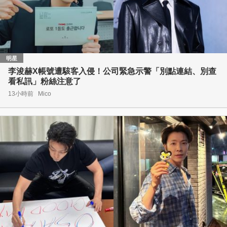
明星
李浚赫X帳號遭駭客入侵！公司緊急示警「別點連結、別查
看私訊」粉絲注意了
13小時前
Mico