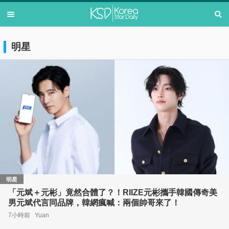
明星
明星
「元斌＋元彬」竟然合體了？！RIIZE元彬攜手韓國傳奇美
男元斌代言同品牌，韓網瘋喊：兩個帥哥來了！
7小時前
Yuan