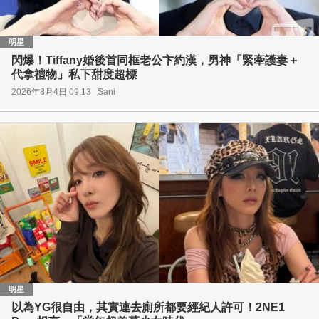
明星
閃爆！Tiffany婚後首同框老公卞約漢，男神「緊牽護妻＋
代拿禮物」私下甜度超標
2026年8月4日 09:13
Sani
明星
以為YG很自由，其實連去廁所都要經紀人許可！2NE1