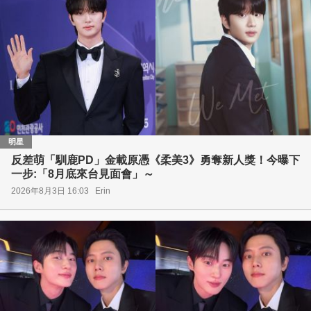
明星
反差萌「馴鹿PD」金載原憑《柔美3》勇奪新人獎！今曝下
一步:「8月底來台見面會」～
2026年8月3日 16:03
Erin