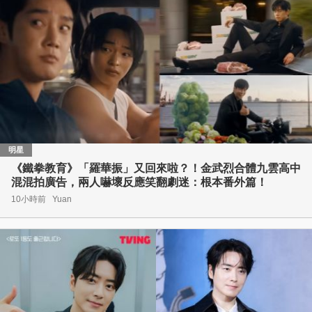
明星
《鐵拳教育》「羅華振」又回來啦？！金武烈合體九雲高中
混混拍廣告，兩人嚇壞反應笑翻劇迷：根本番外篇！
10小時前
Yuan