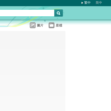
繁中
简中
圖片
星檔