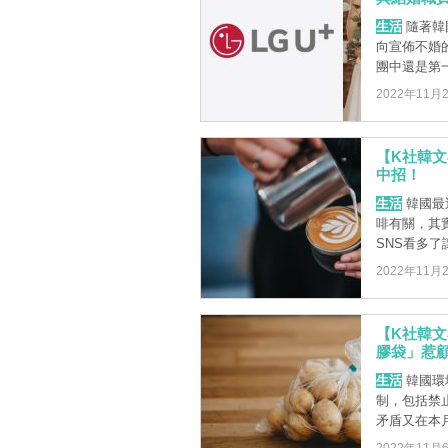
生活
隨著韓
向宣佈不婚
團中還是第
2022年11月
【K社韓
中招！
生活
韓國最
啡有關，其實
SNS看多了讓
2022年11月
【K社韓
膠袋」惹
生活
韓國環
制，包括禁
矛盾又在本月