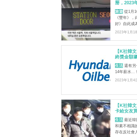
掰，202
旅遊
從1月
《豐年》，此
好》自此成
2023年1月1
【K社韓文
終獎金額
生活
還有另
14年薪水...
2023年1月4
【K社韓文
卡給女友
生活
最近韓
和素不相識
存在反社會人