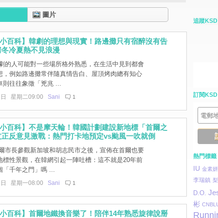
圖片
追蹤KSD
文小百科】韓劇的理想與現實！路邊攤只有宿醉沒有告
房冬冷夏熱不見浪漫
劇的人可能對一些場所格外熟悉，在生活中見到都會
想，例如路邊攤常伴隨真情告白、屋頂烤肉總有知心
則往往象徵「兇兆 ...
訂閱KSD
1日 星期二09:00
Sani
1
文小百科】不是摩天輪！韓國計劃建設新地標「首爾之
正反意見激戰：熱門打卡地預定vs颱風一吹就倒
爾市長參觀新加坡和胡志民市之後，宣佈在首爾也要
熱門標籤
地標性景觀，在韓網引起一陣吐槽：這不就是20年前
IU
「千年之門」嗎 ...
金素妍
李瑞鎮
梨
3日 星期一08:00
Sani
1
Je
D.O.
彬
CNBL
小百科】首爾地鐵換音樂了！陪伴14年熟悉旋律說掰
Runni