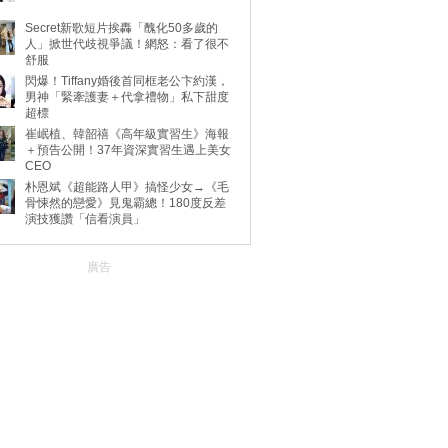
Secret新歌短片挨轟「醜化50多歲的
人」掀世代歧視爭議！網怒：看了很不
舒服
閃爆！Tiffany婚後首同框老公卞約漢，
男神「緊牽護妻＋代拿禮物」私下甜度
超標
崔岷植、韓韶禧《高年級實習生》海報
＋預告公開！37年資深實習生遇上美女
CEO
朴恩斌《超能路人甲》搞怪少女→《毛
骨悚然的戀愛》見鬼霸總！180度反差
演技獲讚「信看演員」
廣告