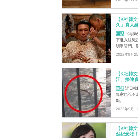
2022年11月
【K社韓
久」真人
生活
《毒梟
下進入組織
明爭暗鬥、驚
2022年9月2
【K社韓
江、接連
生活
近日韓
專家也說不
斷。
2022年9月1
【K社韓
然紀念物