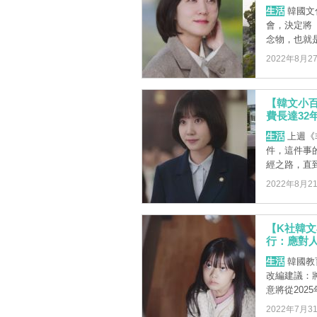
生活
韓國文
會，決定將
念物，也就是
2022年8月2
【韓文小
費長達32
生活
上週《
件，這件事
經之路，直到2
2022年8月2
【K社韓文
行：應對
生活
韓國教
改編建議：
意將從2025
2022年7月3