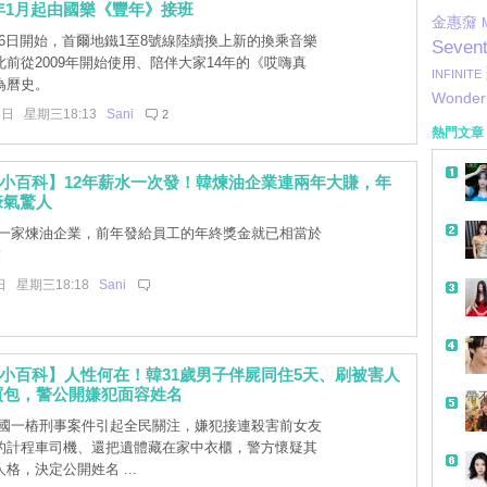
3年1月起由國樂《豐年》接班
金惠奫
16日開始，首爾地鐵1至8號線陸續換上新的換乘音樂
Seven
前從2009年開始使用、陪伴大家14年的《哎嗨真
INFINITE
為曆史。
Wonder 
8日 星期三18:13
Sani
2
熱門文章
小百科】12年薪水一次發！韓煉油企業連兩年大賺，年
壕氣驚人
一家煉油企業，前年發給員工的年終獎金就已相當於
！
日 星期三18:18
Sani
小百科】人性何在！韓31歲男子伴屍同住5天、刷被害人
買包，警公開嫌犯面容姓名
帶
國一樁刑事案件引起全民關注，嫌犯接連殺害前女友
的計程車司機、還把遺體藏在家中衣櫃，警方懷疑其
格，決定公開姓名 ...