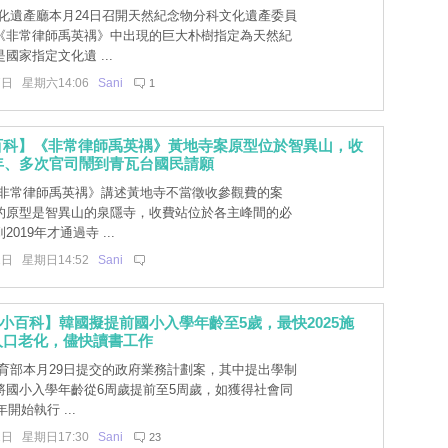
化遺產廳本月24日召開天然紀念物分科文化遺產委員
《非常律師禹英禑》中出現的巨大朴樹指定為天然紀
國家指定文化遺 ...
7日 星期六14:06
Sani
1
百科】《非常律師禹英禑》黃地寺案原型位於智異山，收
年、多次官司鬧到青瓦台國民請願
非常律師禹英禑》講述黃地寺不當徵收參觀費的案
的原型是智異山的泉隱寺，收費站位於各主峰間的必
019年才通過寺 ...
1日 星期日14:52
Sani
小百科】韓國擬提前國小入學年齡至5歲，最快2025施
人口老化，儘快讀書工作
育部本月29日提交的政府業務計劃案，其中提出學制
將國小入學年齡從6周歲提前至5周歲，如獲得社會同
年開始執行 ...
1日 星期日17:30
Sani
23