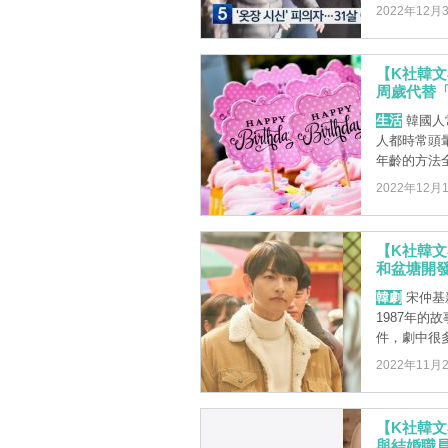
2022年12月
【K社韓文
周歲代替
生活
韓國人
人都時常頭
年齡的方法全
2022年12月
【K社韓
和盆塘開
韓劇
宋仲基
1987年
件，劇中很多
2022年11月
【K社韓文
與結婚職