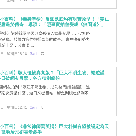
6日 星期日17:53
Sani
1
文小百科】《毒梟聖徒》反派臥底均有現實原型！「姜仁
經歷過於傳奇，導演：「照事實拍會變成《無間道》」
聖徒》講述韓國平民無辜被捲入毒品交易，走投無路
當臥底、與警方合作抓捕毒梟的故事。 劇中各組勢力
險十足，其實現 ...
5日 星期日18:18
Sani
1
文小百科】駭人怪物真實版？「巨大不明生物」暢遊漢
多日被網友目擊，各方猜測紛紛
國網友拍到「漢江不明生物」成為熱門討論話題，連
清它究竟是什麼，連日來從巨蛇、鱷魚到鰻魚猜測不
1日 星期日12:41
Sani
文小百科】《非常律師禹英禑》巨大朴樹有望被認定為天
！當地居民卻喜憂參半