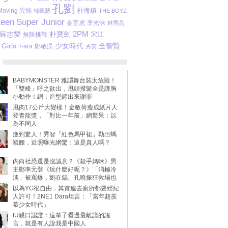
孔劉
Moving 異能
朴海鎮
韓藝瑟
THE BOYZ
teen
Super Junior
金宣虎
李光洙
林秀晶
蘇志燮
朴寶劍
2PM
宋江
無限挑戰
Girls
少女時代
全智賢
T-ara
鄭敬淏
秀英
BABYMONSTER 雅譞舞台裝太危險！
「雙峰」呼之欲出，甩頭撥髮全是護胸
小動作！網：造型師出來謝罪
甩肉17公斤大變樣！金敏荷瘦成紙片人
登青龍獎，「對比一年前」網驚呆：以
為不同人
瘦到驚人！秀智「紅色馬甲裙」勒出螞
蟻腰，近照曝光網驚：這是真人嗎？
內向社恐還是沒誠意？《殺手媽咪》男
主鄭準元登《玩什麼好呢？》「消極冷
淡」被罵爆，劉在錫、孔曉振狂救場也
不動
以為YG很自由，其實連去廁所都要經紀
人許可！2NE1 Dara坦言：「當年超羨
慕少女時代」
IU親口認證：這輩子看過最離譜的謠
言，就是有人說我是中國人