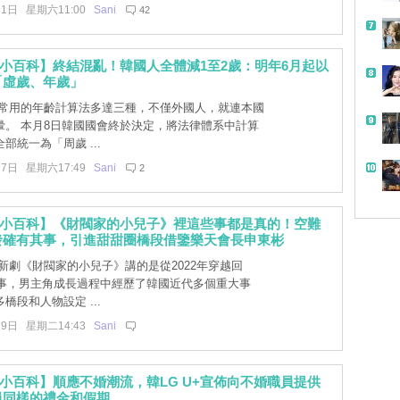
31日 星期六11:00
Sani
42
小百科】終結混亂！韓國人全體減1至2歲：明年6月起以
「虛歲、年歲」
常用的年齡計算法多達三種，不僅外國人，就連本國
暈。 本月8日韓國國會終於決定，將法律體系中計算
部統一為「周歲 ...
17日 星期六17:49
Sani
2
文小百科】《財閥家的小兒子》裡這些事都是真的！空難
發確有其事，引進甜甜圈橋段借鑒樂天會長申東彬
新劇《財閥家的小兒子》講的是從2022年穿越回
的故事，男主角成長過程中經歷了韓國近代多個重大事
橋段和人物設定 ...
29日 星期二14:43
Sani
小百科】順應不婚潮流，韓LG U+宣佈向不婚職員提供
員同樣的禮金和假期