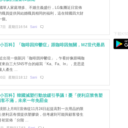
國單人家庭增多、不婚主義盛行，LG集團近日宣佈
的職員提供與結婚職員相同的福利，這在韓國四大財
一個。
27日 星期日16:54
Sani
下載KSD
文小百科】「咖啡因抑鬱症」跟咖啡因無關，MZ世代最易
近出現一個新詞「咖啡因抑鬱症」，乍看好像跟喝咖
來自三大SNS平台的縮寫「Ka、Fa、In」，意思是
人產生 ...
20日 星期日18:12
Sani
文小百科】韓國減塑行動放緩引爭議！憂「便利店禁售塑
顧客不滿，未來一年免罰金
境部上月8日宣佈從11月24日起提高對一次用品的限
止便利店有償提供塑膠袋，但考慮到可能與顧客發生
初宣佈「分階 ...