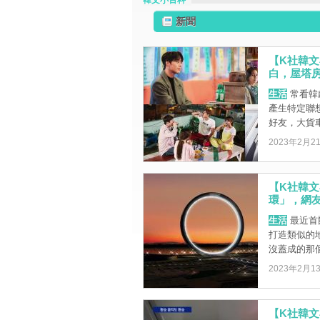
韓文小百科
新聞
【K社韓
白，屋塔
生活
常看韓
產生特定聯
好友，大貨車
2023年2月2
【K社韓
環」，網友
生活
最近首
打造類似的
沒蓋成的那個
2023年2月1
【K社韓文