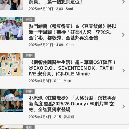
演員」，第一個想到這位！
2025年6月19日 13:03
Sani
綜藝
熱門綜藝《種豆得豆》＆《豆豆飯飯》將以
新一季回歸！期待「好友4人幫」李光洙、
金宇彬、都敬秀、金基邦再次合體
2025年5月21日 14:09
Yuan
韓劇
《機智住院醫生生活》超～華麗OST陣容！
從EXO D.O.、SEVENTEEN DK、TXT 到
IVE 安俞真、(G)I-DLE Minnie
2025年4月8日 10:11
Mico
韓劇
朴恩斌《狂醫魔徒》「人格分裂」演技再創
新高度 盤點2025/26 Disney+ 韓劇片單 玄
彬、全智賢獨家登場
2025年4月4日 12:15
韓星網
電影