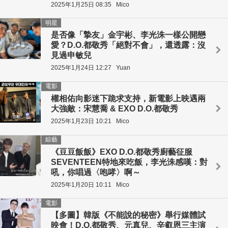
2025年1月25日 08:35
Mico
明星
是否像「摯友」金宇彬、李光洙一樣公開戀
愛？D.O.都敬秀「絕對不會」，還透露：沒
見過申敏兒
2025年1月24日 12:27
Yuan
電影
權相佑向影迷下跪求支持，新電影上映遇兩
大強敵：宋慧喬 & EXO D.O.都敬秀
2025年1月23日 10:21
Mico
綜藝
《豆豆飯飯》EXO D.O.都敬秀廚藝征服
SEVENTEEN特地來吃飯，李光洙感嘆：對
吼，你唱過〈咆哮〉啊～
2025年1月20日 10:11
Mico
電影
【多圖】韓版《不能說的秘密》舉行媒體試
映會！D.O.都敬秀、元真兒、辛叡恩三主演