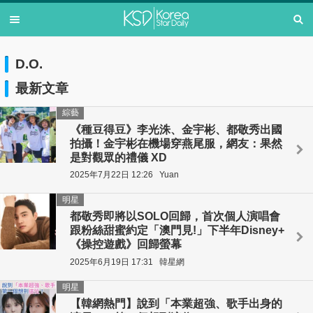
D.O.
最新文章
綜藝
《種豆得豆》李光洙、金宇彬、都敬秀出國
拍攝！金宇彬在機場穿燕尾服，網友：果然
是對觀眾的禮儀 XD
2025年7月22日 12:26
Yuan
明星
都敬秀即將以SOLO回歸，首次個人演唱會
跟粉絲甜蜜約定「澳門見!」下半年Disney+
《操控遊戲》回歸螢幕
2025年6月19日 17:31
韓星網
明星
【韓網熱門】說到「本業超強、歌手出身的