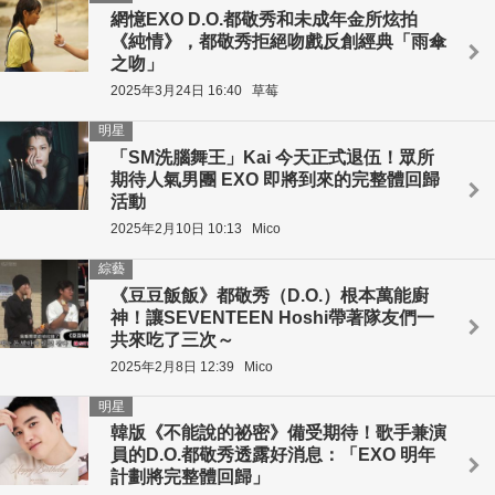
網憶EXO D.O.都敬秀和未成年金所炫拍
《純情》，都敬秀拒絕吻戲反創經典「雨傘
之吻」
2025年3月24日 16:40
草莓
明星
「SM洗腦舞王」Kai 今天正式退伍！眾所
期待人氣男團 EXO 即將到來的完整體回歸
活動
2025年2月10日 10:13
Mico
綜藝
《豆豆飯飯》都敬秀（D.O.）根本萬能廚
神！讓SEVENTEEN Hoshi帶著隊友們一
共來吃了三次～
2025年2月8日 12:39
Mico
明星
韓版《不能說的祕密》備受期待！歌手兼演
員的D.O.都敬秀透露好消息：「EXO 明年
計劃將完整體回歸」