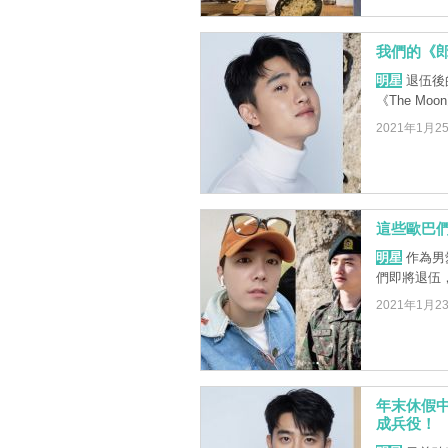
我們的《郎
明星
退伍後
《The M
2021年1月2
這些歐巴們
明星
作為男
們即將退伍
2021年1月2
年末休假中
成兵役！