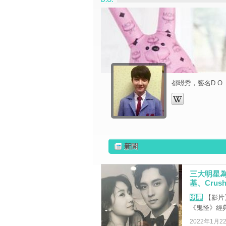
D.O.
都暻秀，藝名D.O
新聞
三大明星為
基、Crus
明星
【影片
《鬼怪》經典
2022年1月2