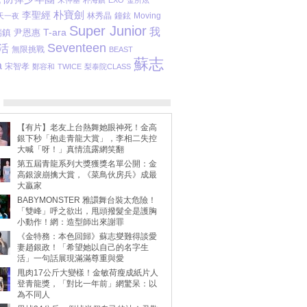
宋仲基
朴海鎮
EXO
金所炫
朴寶劍
李聖經
林秀晶
鐘鉉
Moving
天一夜
Super Junior
我
T-ara
瑞鎮
尹恩惠
Seventeen
活
無限挑戰
BEAST
蘇志
a
宋智孝
鄭容和
TWICE
梨泰院CLASS
【有片】老友上台熱舞她眼神死！金高
銀下秒「抱走青龍大賞」，李相二失控
大喊「呀！」真情流露網笑翻
第五屆青龍系列大獎獲獎名單公開：金
高銀淚崩擒大賞，《菜鳥伙房兵》成最
大贏家
BABYMONSTER 雅譞舞台裝太危險！
「雙峰」呼之欲出，甩頭撥髮全是護胸
小動作！網：造型師出來謝罪
《金特務：本色回歸》蘇志燮難得談愛
妻趙銀政！「希望她以自己的名字生
活」一句話展現滿滿尊重與愛
甩肉17公斤大變樣！金敏荷瘦成紙片人
登青龍獎，「對比一年前」網驚呆：以
為不同人