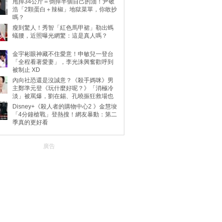
甩掉34公斤＝倒掉半個自己的油！尹敬
浩「2顆蛋白＋辣椒」地獄菜單，你敢抄
嗎？
瘦到驚人！秀智「紅色馬甲裙」勒出螞
蟻腰，近照曝光網驚：這是真人嗎？
金宇彬眼神藏不住愛意！申敏兒一登台
「全程看著愛妻」，李光洙興奮歡呼到
被制止 XD
內向社恐還是沒誠意？《殺手媽咪》男
主鄭準元登《玩什麼好呢？》「消極冷
淡」被罵爆，劉在錫、孔曉振狂救場也
不動
Disney+《殺人者的購物中心2 》金慧埈
「4分鐘槍戰」登熱搜！網友暴動：第二
季真的更好看
廣告