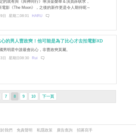
定的就有與《與神同行》導演金榮華＆演員薛耿求，
電影《The Moon》，之後的新作更是令人期待呢～
29日 星期二08:01
HARU
比心的男人曹政奭！他可能是為了比心才去拍電影XD
國男明星中誰最會比心，非曹政奭莫屬。
13日 星期日08:30
Rui
7
8
9
10
下一頁
關於我們
免責聲明
私隱政策
廣告查詢
招募寫手