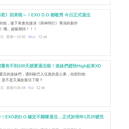
君》回來啦～！EXO D.O.都敬秀 今日正式退伍
的他，接下來會先接演《與神同行》導演的新作
oon》哦，超級期待！！！
5日 星期一10:00
Mico
18
還有不到100天就要退伍啦！迷妹們趕快High起來XD
愛豆的迷妹們，遇到歐巴入伍真的是心累，但想到他
，是不是又滿血復活了呢？
3日 星期六08:48
Rui
19
！EXO的D.O.確定不歸隊退伍，正式於明年1月25號完