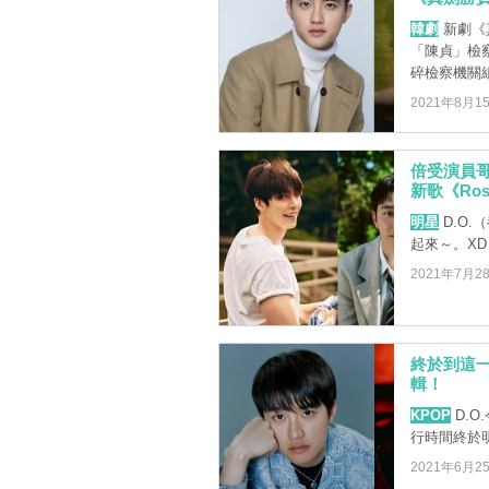
韓劇
新劇《
「陳貞」檢
碎檢察機關組
2021年8月1
倍受演員哥
新歌《Ro
明星
D.O.
起來～。XD
2021年7月2
終於到這一
輯！
KPOP
D.O
行時間終於
2021年6月2