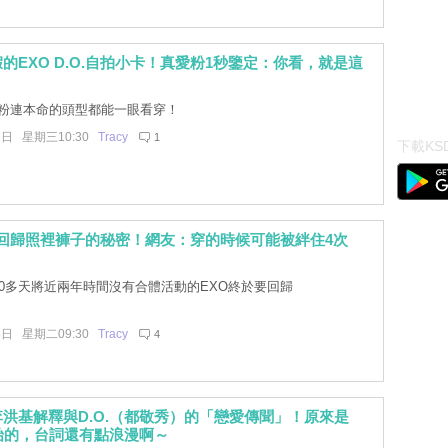
的EXO D.O.自拍小卡！真愛粉1秒鑒定：你看，就是這
粉連本命的頭型都能一眼看穿！
6日 星期三10:30
Tracy
1
下載KSD
.O.回歸照裡褲子的秘密！網友：穿的時候可能被絆住4次
00多天將近兩年時間沒有合體活動的EXO終於要回歸
5日 星期二09:30
Tracy
4
洪基解釋與D.O.（都敬秀）的「戀愛傳聞」！原來是
開始的，台詞還有點浪漫啊～