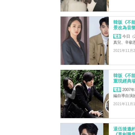
韓版《不能
景改為音
電影
今日（
真兒、辛叡
2021年11月
韓版《不能
重現經典
電影
200
編自導自演
2021年11月
退伍後邀約
《真劍勝