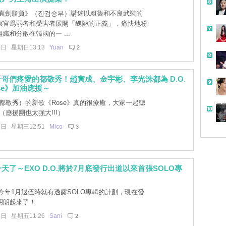
真劍勝負》（진검승부）講述以粗魯和不良武裝的
察官爲弱者和受害者展開「醜陋的正義」，痛快地粉
織和分散在韓國的一 ...
5日 星期日13:13
Yuan
2
哥們疼愛的都敬秀！趙寅成、金宇彬、李光洙都為 D.O.
se》加油應援～
（都敬秀）的新歌《Rose》真的很療癒，大家一起聽
帶
（應援團也太強大!!!）
8日 星期三12:51
Mico
3
天了～EXO D.O.將於7月底發行出道以來首張SOLO專
.今年1月退伍時就有透露SOLO專輯的計劃，現在發
明朗起來了！
5日 星期五11:26
Sani
2