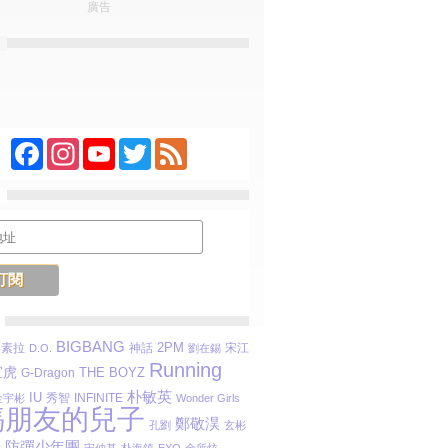
廣告
Facebook
Instagram
YouTube
Twitter
Feed
BIGBANG
2PM
姜素拉
宋江
D.O.
神話
劉在錫
Running
宣虎
THE BOYZ
G-Dragon
朴敏英
IU
秀智
INFINITE
金宇彬
Wonder Girls
媽朋友的兒子
鄭敬淏
孔劉
玄彬
防彈少年團
代