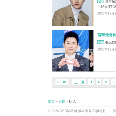
明星
目前確
一起合作的新
2020年12月
南韓最會
明星
要說韓
2020年12月
8 / 10
上一頁
3
4
5
6
主頁
»
星檔
» D.O.
© 2026 KSD韓星網 版權所有 不得轉載.