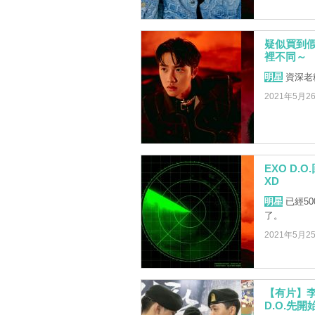
疑似買到假
裡不同～
明星
資深老
2021年5月2
EXO D
XD
明星
已經5
了。
2021年5月2
【有片】李
D.O.先