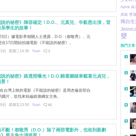
Apink
兩
李
異能
獨自生
說的秘密》陣容確定！D.O.、元真兒、辛叡恩出演，背
樂系學生的故事！
Jessic
燮
23日）據電影界相關人士透露，D.O.（都敬秀）、元
恩在17日開始拍攝電影《不能說的秘密》。
熱門文章
23日 星期二14:36
Yuan
2
說的秘密》路透照曝光！D.O.騎著腳踏車載著元貞兒，
場景！
7年在台灣上映的電影《不能說的秘密》是周杰倫首部自
的國片，並找來桂綸鎂擔綱女主角。
19日 星期五13:50
Yuan
61
不斷！都敬秀（D.O.）除了兩部電影外，也收到新劇
負》男主角出演提案！