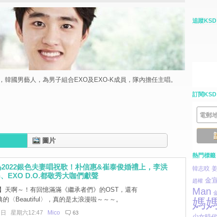
追蹤KSD
.，韓國男藝人，為男子組合EXO及EXO-K成員，隊內擔任主唱。
訂閱KSD
圖片
熱門標籤
2022銀色夫妻唱祝歌！朴信惠&崔泰俊婚禮上，李洪
韓志旼
h、EXO D.O.都敬秀大咖們獻聲
金
趙權
Man
】天啊～！有回憶滿滿《繼承者們》的OST，還有
的〈Beautiful〉，真的是太浪漫啦～～～。
媽
2日 星期六12:47
Mico
63
少女時