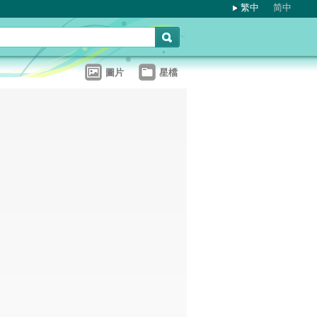
繁中
简中
圖片
星檔