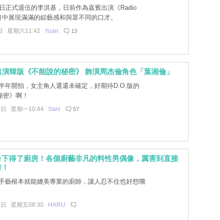
日正式退伍的李洪基，日前作為嘉賓出演《Radio
節目中展現滿滿的綜藝感和與眾不同的口才。
日 星期六11:42
Yuan
13
定出演韓版《不能說的秘密》 飾演周杰倫角色「葉湘倫」
半年開拍，女主角人選還未確定，好期待D.O.版的
秘密》啊！
5日 星期一10:44
Sani
57
台下得了廚房！各個廚藝非凡的料性男偶像，厲害到直接
書！
手藝根本就能媲美專業的廚師，讓人忍不住也好想嚐
2日 星期五08:30
HARU