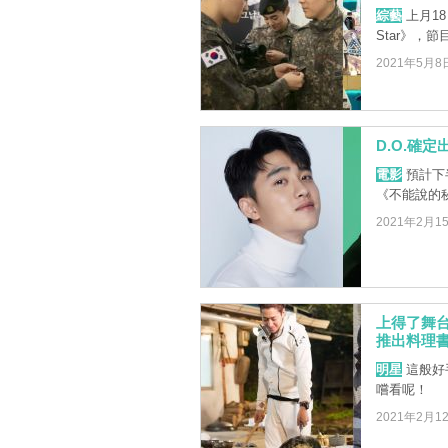
綜藝
上月18
Star》，
2021年5月8
D.O.確
電影
預計下
《不能說的
2021年2月1
上得了舞
推出料理
明星
這般好
嚐看呢！
2021年2月1