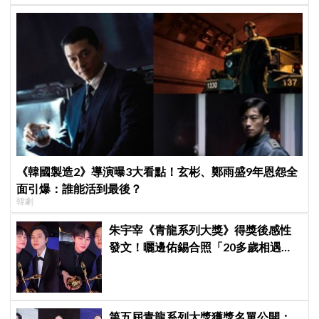
《韓國製造2》導演曝3大看點！玄彬、鄭雨盛9年恩怨全
面引爆：誰能活到最後？
韓劇
朱宇宰《青龍系列大獎》得獎後感性
發文！曬邊佑錫合照「20多歲相遇，
如今一起站上頒獎舞台」
第五屆青龍系列大獎獲獎名單公開：