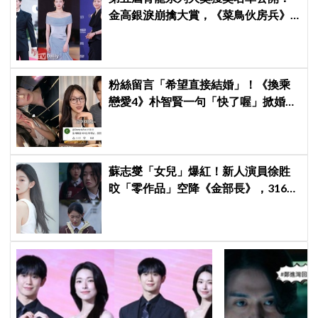
金高銀淚崩擒大賞，《菜鳥伙房兵》
成最大贏家
粉絲留言「希望直接結婚」！《換乘
戀愛4》朴智賢一句「快了喔」掀婚訊
猜測，鄭元奎反應成亮點
蘇志燮「女兒」爆紅！新人演員徐貹
旼「零作品」空降《金部長》，316萬
舊片被挖出網驚呆：星味藏不住！