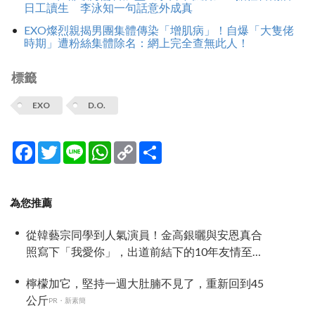
日工讀生 李泳知一句話意外成真
EXO燦烈親揭男團集體傳染「增肌病」！自爆「大隻佬
時期」遭粉絲集體除名：網上完全查無此人！
標籤
EXO
D.O.
Facebook
Twitter
Line
WhatsApp
Copy
分
Link
享
為您推薦
從韓藝宗同學到人氣演員！金高銀曬與安恩真合
照寫下「我愛你」，出道前結下的10年友情至今
依舊深厚
檸檬加它，堅持一週大肚腩不見了，重新回到45
公斤
PR・新素簡