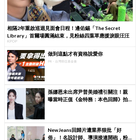
相隔2年重啟巡迴見面會日程！邊佑錫「The Secret
Library」首爾場圓滿結束，見粉絲四葉草應援淚眼汪汪
KPOP
做到這點才有資格說愛你
PR・台灣癌症基金會
孫娜恩未出席尹普美婚禮引關注！親
曝當時正值《金特務：本色回歸》拍
攝尾聲，暖喊Apink情誼始終不變
NewJeans回歸片遭業界狠批「好
俗」！名設計師、導演接連開砲，粉