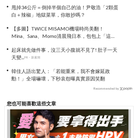
甩掉34公斤＝倒掉半個自己的油！尹敬浩「2顆蛋
白＋辣椒」地獄菜單，你敢抄嗎？
【多圖】TWICE MISAMO機場時尚美翻！
Mina、Sana、Momo清晨飛日本，包包上「這款
配件」成全場焦點
起床就先做件事，沒三天小腹就不見了! 肚子一天
天變...
PR・新素簡
韓佳人語出驚人：「若能重來，我不會嫁延政
勳！」全場嚇壞，下秒哀怨曝真實原因笑翻
Recommended by
您也可能喜歡這些文章