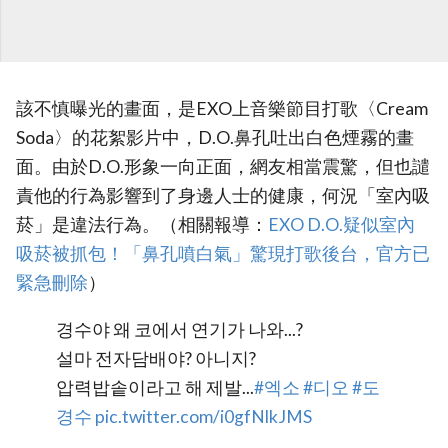
該不慎曝光的畫面，是EXO上音樂節目打歌〈Cream
Soda〉的花絮影片中，D.O.鼻孔吐出白色煙霧的畫
面。由於D.O.形象一向正面，網友相當震驚，但也譴
責他的行為影響到了身邊人士的健康，何況「室內吸
菸」是違法行為。（相關報導：
EXO D.O.疑似室內
吸菸被抓包！「鼻孔噴白氣」驚現打歌後台，官方已
緊急刪除‎
）
경수야 왜 코에서 연기가 나와...?
설마 전자담배야? 아니지?
압력밥솥이라고 해 제발...
#엑소
#디오
#도
경수
pic.twitter.com/i0gfNlkJMS