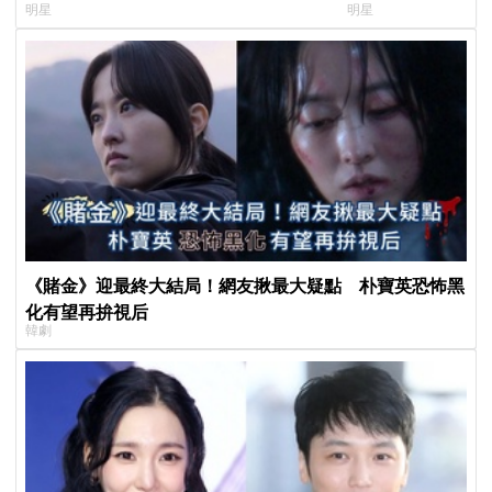
明星
明星
榜」！魔性迷因「巨濟呀吼」全網瘋
患者順利完成治療
傳、逆襲Melon第一
《賭金》迎最終大結局！網友揪最大疑點 朴寶英恐怖黑
化有望再拚視后
韓劇