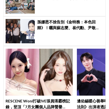
絲力挺：我們要的就是這個味
孫娜恩不捨告別《金特務：本色回
歸》！曬與蘇志燮、崔代勳、尹敬
浩、朱相昱暖心合照，感謝劇組與粉
絲陪伴
RESCENE Woni打破IVE張員瑛霸榜記
邊佑錫暖心善舉曝
錄，登頂「7月女團個人品牌聲譽
法則》出演者透露