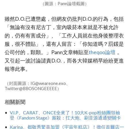
（圖源：Pann論壇截圖）
雖然D.O.已遭懲處，但網友仍批判D.O.的行為，包括
「無論有沒有尼古丁，室內吸菸本來就是不被允許
的，仍有有害成分」、「工作人員就在他身後整理衣
服，很不體貼」，還有人留言：「你知道嗎？罰鍰是
公司付的，顆顆。」Pann文章轉貼至
theqoo論壇‎
，
又引起一波討論譴責D.O.，而各大韓媒稍早紛紛更進
報導此事。
（封面圖源：IG@weareone.exo、
Twitter@BBOSONGEEEEE）
相關新聞
V.I.P、CARAT、ONCE全來了！10大K-pop粉絲團領袖
登《Fandom Stage》廝殺：扛大炮、刷音源通通變關卡
Karina、都敬秀驚喜加盟《宇宙年糕店》！擔任首爾店一