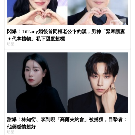
閃爆！Tiffany婚後首同框老公卞約漢，男神「緊牽護妻
＋代拿禮物」私下甜度超標
明星
甜爆！林知衍、李到晛「高爾夫約會」被捕獲，目擊者：
他倆感情超好
明星