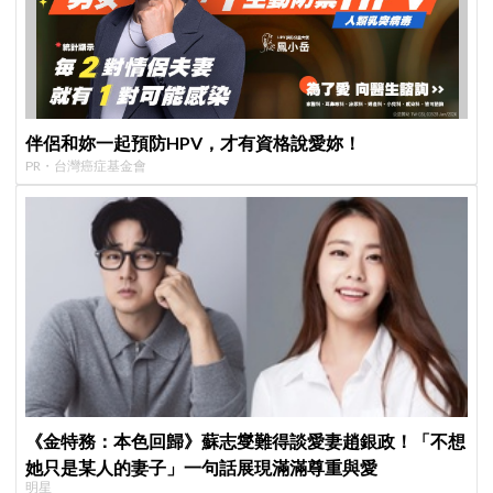
伴侶和妳一起預防HPV，才有資格說愛妳！
PR・台灣癌症基金會
《金特務：本色回歸》蘇志燮難得談愛妻趙銀政！「不想
她只是某人的妻子」一句話展現滿滿尊重與愛
明星