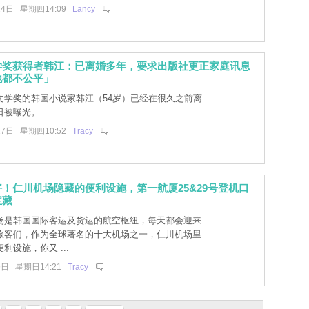
24日 星期四14:09
Lancy
学奖获得者韩江：已离婚多年，要求出版社更正家庭讯息
他都不公平」
文学奖的韩国小说家韩江（54岁）已经在很久之前离
日被曝光。
17日 星期四10:52
Tracy
！仁川机场隐藏的便利设施，第一航厦25&29号登机口
宝藏
场是韩国国际客运及货运的航空枢纽，每天都会迎来
旅客们，作为全球著名的十大机场之一，仁川机场里
利设施，你又 ...
9日 星期日14:21
Tracy