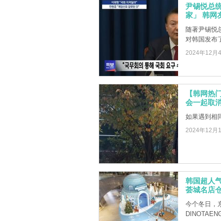
尹锡悦总
家」 韩网
随著尹锡悦
对韩国发布
2024年12月
【韩网热门
会一起取
如果遇到相
2024年12月
韩国超人气
荟城名店
今个冬日，
DINOTAENG