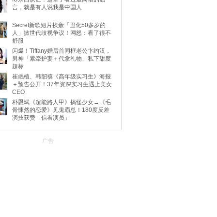
言，就是有人说我是中国人
Secret新歌短片挨轰「丑化50多岁的
人」掀世代歧视争议！网怒：看了很不
舒服
闪爆！Tiffany婚后首同框老公卞约汉，
男神「紧牵护妻＋代拿礼物」私下甜度
超标
崔岷植、韩韶禧《高年级实习生》海报
＋预告公开！37年资深实习生遇上美女
CEO
朴恩斌《超能路人甲》搞怪少女→《毛
骨悚然的恋爱》见鬼霸总！180度反差
演技获赞「信看演员」
广告