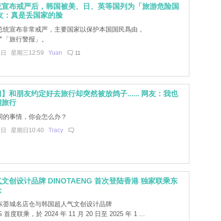
统宣布戒严后，韩国被美、日、英等国列为「旅游危险国
友：真是丢国家的脸
总统宣布非常戒严，主要国家以保护本国国民爲由，
了「旅行警报」。
4日 星期三12:59
Yuan
11
】和朋友约定好去旅行却突然被放鸽子...... 网友：我也
消旅行
同的事情，你会怎么办？
1日 星期日10:40
Tracy
文创设计品牌 DINOTAENG 首次登陆香港 独家联乘东
仓
东荟城名店仓与韩国超人气文创设计品牌
 首度联乘，於 2024 年 11 月 20 日至 2025 年 1 ...