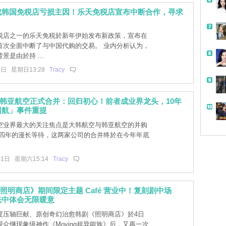
成韩国免税店亏损主因！乐天免税店宣布中断合作，寻求
税店之一的乐天免税於新年伊始发布新政策，宣布在
首次全面中断了与中国代购的交易。 业内分析认为，
景是由於持 ...
9日 星期日13:28
Tracy
韩亚航空正式合并：回归初心！前者成业界龙头，10年
回航」事件重提
空业界最大的关注焦点是大韩航空与韩亚航空的并购
过四年的漫长等待，这两家公司的合并终於在今年年底
21日 星期六15:14
Tracy
y+《照明商店》期间限定主题 Café 营业中！复刻剧中场
光中体会无限暖意
+ 年度压轴巨献、原创奇幻治愈韩剧《照明商店》於4日
众继现象级神作《Moving超异能族》后，又再一次