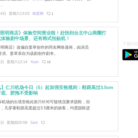
.
14日 星期六13:03
韩星网
1
y+《照明商店》体验空间营业啦！赶快到台北中山商圈打
式体验剧中场景、还有韩式拍贴机！
下载KSD
+《照明商店》改编自姜草创作的同名网络漫画，由演员
导演、姜草亲自为该剧创作剧本。
7日 星期六12:14
Yuan
18
】仁川机场今日（5）起加强安检规则：鞋跟高过3.5cm
平底、胶拖不受影响
际机场的出境安检此前只针对可疑情况要求脱鞋，但
起，凡穿著鞋跟高度超过3.5厘米的旅客，均需脱鞋进
。
5日 星期四20:58
Sani