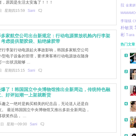
者，原因是生活太安逸了！！！
拉
金素妍
日 星期四15:59
Sani
MAMAMO
李瑞镇
C
朴敏英
彬
T-ara
等多家航空公司出台新规定：行动电源禁放机舱内行李架
，考虑提供塑胶袋、贴绝缘胶带
热门文章
空行李架行动电源起火事故影响，韩国多家航空公司
小型电子设备的管理，要求乘客将行动电源放在随身
一出状况能够 ...
日 星期四15:15
Sani
美爆了！韩国国立中央博物馆推出全新周边，传统特色融
意、好评如潮一上架就断货
乐趣之一绝对是购买精美的纪念品，无论送人还是自
义。 最近韩国国立中央博物馆又推出多款全新周边，
获奖作品， ...
带
7日 星期一09:00
Sani