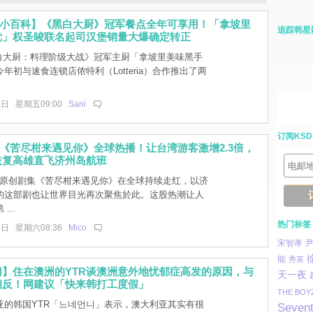
国小百科】《黑白大厨》冠军餐点全年可享用！「拿坡里
追踪韩星
党」权圣晙联名起司汉堡销量大爆确定转正
x《黑白大厨：料理阶级大战》冠军主厨「拿坡里美味黑手
年初与速食连锁店侬特利（Lotteria）合作推出了两
6日 星期五09:00
Sani
订阅KSD
剑《苦尽柑来遇见你》全球热播！让台湾游客激增2.3倍，
恢复高雄直飞济州岛航班
flix 原创剧集《苦尽柑来遇见你》在全球持续走红，以济
的这部剧也让世界目光再次聚焦於此。这股热潮让人
...
热门标签
6日 星期六08:36
Mico
宋智孝
能
秀英
】住在澳洲的YTR谈澳洲意外地忧郁症高发的原因，与
天一夜
相反！网建议「快来韩打工度假」
THE BOY
亚的韩国YTR「느네언니」表示，澳大利亚其实有很
Seven