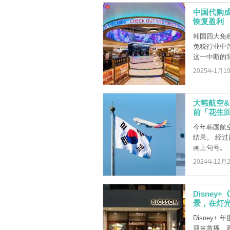
中国代购
恢复盈利
韩国四大免
免税行业中
这一中断的背
2025年1月1
大韩航空&
前「花生
今年韩国航
结果。 经
画上句号。
2024年12月
Disne
景，在灯
Disney
迎来首播，观