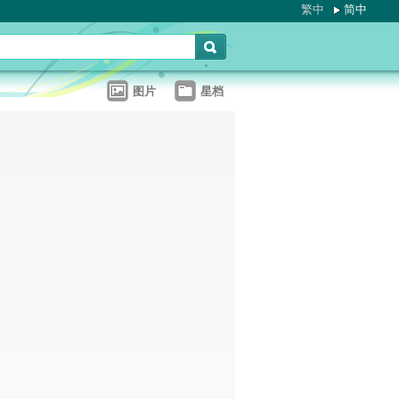
繁中
简中
图片
星档