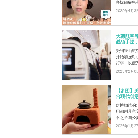
多忧郁症患
2025年4月3
大韩航空
必须手提
受到釜山航
开始加强对
行李，以便万
2025年2月6
【多图】
合现代创
逛博物馆的
用都别具意
不乏全国公募
2025年1月2