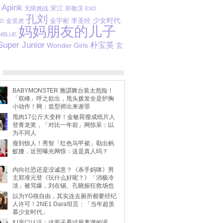
Apink
宋江
无限挑战
郑敬淏
EXO
孔刘
金宇彬
李圣经
少女时代
金宣虎
O
妈妈朋友的儿子
NBLUE
Super Junior
朴宝英
Wonder Girls
玄
BABYMONSTER 雅譞舞台装太危险！
「双峰」呼之欲出，甩头拨发全是护胸
小动作！网：造型师出来谢罪
甩肉17公斤大变样！金敏荷瘦成纸片人
登青龙奖，「对比一年前」网惊呆：以
为不同人
瘦到惊人！秀智「红色马甲裙」勒出蚂
蚁腰，近照曝光网惊：这是真人吗？
内向社恐还是没诚意？《杀手妈咪》男
主郑准元登《玩什么好呢？》「消极冷
淡」被骂爆，刘在锡、孔晓振狂救场也
不动
以为YG很自由，其实连去厕所都要经纪
人许可！2NE1 Dara坦言：「当年超羡
慕少女时代」
IU亲口认证：这辈子看过最离谱的谣