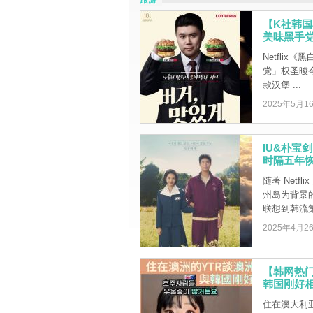
旅游
【K社韩
美味黑手
Netfli
党」权圣晙今
款汉堡 ...
2025年5月1
IU&朴宝
时隔五年
随著 Net
州岛为背景
联想到韩流第 
2025年4月2
【韩网热门
韩国刚好
住在澳大利