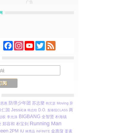
广告
网
Facebook
Instagram
YouTube
Twitter
Feed
防弹少年团
苏志燮
尹恩惠
Moving 异
韩艺瑟
Jessica
徐仁国
D.O.
两
韩志旼
梨泰院CLASS
BIGBANG
全智贤
赵权
李光洙
朴海镇
Running Man
郑容和
朴宝剑
Z
teen
2PM
金惠奫
IU
姜素
林秀晶
INFINITE