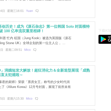
24日 星期三16:01
Yuan
国再创历史！成为《滚石杂志》第一位韩国 Solo 封面模特
下载KSD
fy 破 100 亿串流双重里程碑！
年团 忙内 柾国（Jung Kook）被选为英国版《滚石
ling Stone UK）全球企划的第一位主人公， ...
9日 星期二09:51
Mico
神」润娥短发大解放！超狂消化力＆全新造型展现「成熟
简直太犯规啦～
以《暴君的厨师》荣获「票房女王」称号的少女时代润
《Allure Korea》12月号封面，展现了前所未有
15日 星期六15:30
Mico