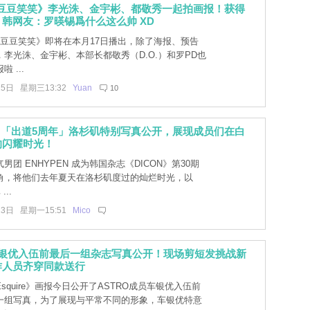
《豆豆笑笑》李光洙、金宇彬、都敬秀一起拍画报！获得
韩网友：罗暎锡爲什么这么帅 XD
《豆豆笑笑》即将在本月17日播出，除了海报、预告
李光洙、金宇彬、本部长都敬秀（D.O.）和罗PD也
 ...
15日 星期三13:32
Yuan
10
EN「出道5周年」洛杉矶特别写真公开，展现成员们在白
的闪耀时光！
男团 ENHYPEN 成为韩国杂志《DICON》第30期
角，将他们去年夏天在洛杉矶度过的灿烂时光，以
...
13日 星期一15:51
Mico
车银优入伍前最后一组杂志写真公开！现场剪短发挑战新
作人员齐穿同款送行
squire》画报今日公开了ASTRO成员车银优入伍前
一组写真，为了展现与平常不同的形象，车银优特意