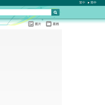
繁中
简中
图片
星档