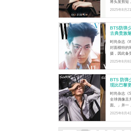
将头发剪短，还
2025年8月2
BTS防弹
古典贵族
时尚杂志《W
封面模特的
摄，因此备受关
2025年8月8
BTS 防
现比巴黎
时尚杂志《S
全球偶像且充
面。」并一 ..
2025年8月4