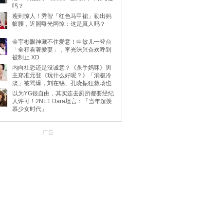
吗？
瘦到惊人！秀智「红色马甲裙」勒出蚂
蚁腰，近照曝光网惊：这是真人吗？
金宇彬眼神藏不住爱意！申敏儿一登台
「全程看著爱妻」，李光洙兴奋欢呼到
被制止 XD
内向社恐还是没诚意？《杀手妈咪》男
主郑准元登《玩什么好呢？》「消极冷
淡」被骂爆，刘在锡、孔晓振狂救场也
不动
以为YG很自由，其实连去厕所都要经纪
人许可！2NE1 Dara坦言：「当年超羡
慕少女时代」
广告