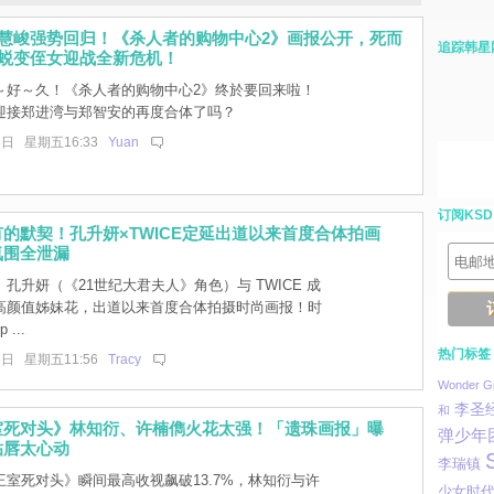
金慧峻强势回归！《杀人者的购物中心2》画报公开，死而
追踪韩星
×蜕变侄女迎战全新危机！
～好～久！《杀人者的购物中心2》终於要回来啦！
迎接郑进湾与郑智安的再度合体了吗？
6日 星期五16:33
Yuan
订阅KSD
的默契！孔升妍×TWICE定延出道以来首度合体拍画
氛围全泄漏
孔升妍（《21世纪大君夫人》角色）与 TWICE 成
高颜值姊妹花，出道以来首度合体拍摄时尚画报！时
...
热门标签
6日 星期五11:56
Tracy
Wonder Gi
李圣
和
室死对头》林知衍、许楠儁火花太强！「遗珠画报」曝
弹少年
贴唇太心动
李瑞镇
室死对头》瞬间最高收视飙破13.7%，林知衍与许
少女时