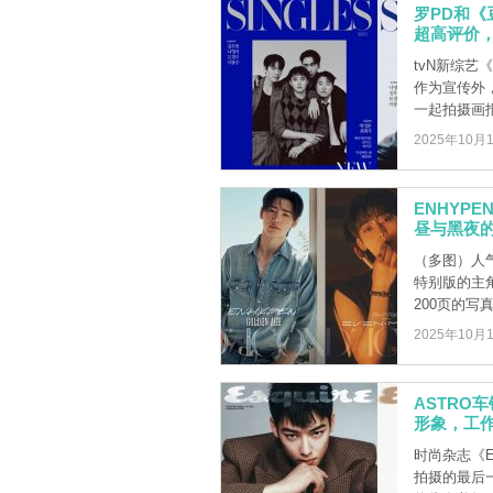
罗PD和
超高评价，
tvN新综艺
作为宣传外，
一起拍摄画报啦
2025年10月
ENHYP
昼与黑夜
（多图）人气
特别版的主
200页的写真 
2025年10月
ASTRO
形象，工
时尚杂志《E
拍摄的最后