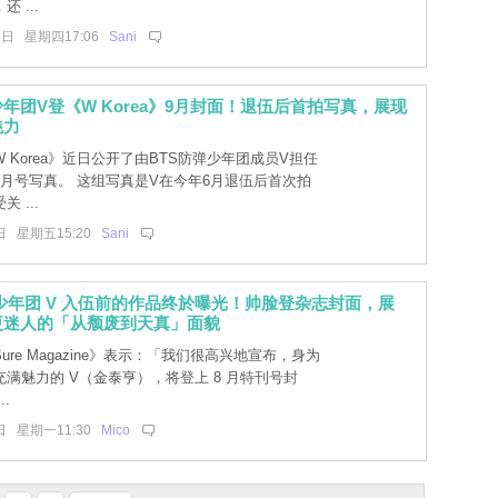
 ...
1日 星期四17:06
Sani
少年团V登《W Korea》9月封面！退伍后首拍写真，展现
魅力
 Korea》近日公开了由BTS防弹少年团成员V担任
9月号写真。 这组写真是V在今年6月退伍后首次拍
 ...
日 星期五15:20
Sani
弹少年团 V 入伍前的作品终於曝光！帅脸登杂志封面，展
更迷人的「从颓废到天真」面貌
ure Magazine》表示：「我们很高兴地宣布，身为
满魅力的 V（金泰亨），将登上 8 月特刊号封
.
日 星期一11:30
Mico