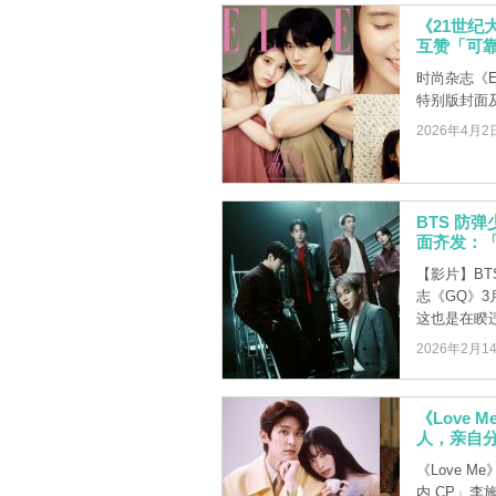
《21世纪
互赞「可
时尚杂志《E
特别版封面
2026年4月2
BTS 防
面齐发：
【影片】BT
志《GQ》
这也是在睽违约
2026年2月1
《Love
人，亲自
《Love 
内 CP」李