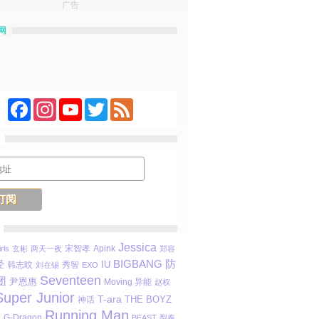
广告
网
Facebook
Instagram
YouTube
Twitter
Feed
Jessica
宋智孝
Apink
rls
玄彬
两天一夜
郑容
防
经
BIGBANG
IU
秀智
韩志旼
刘在锡
EXO
Seventeen
团
尹恩惠
Moving 异能
赵权
Super Junior
T-ara
THE BOYZ
神话
Running Man
代
G-Dragon
BEAST
梨泰