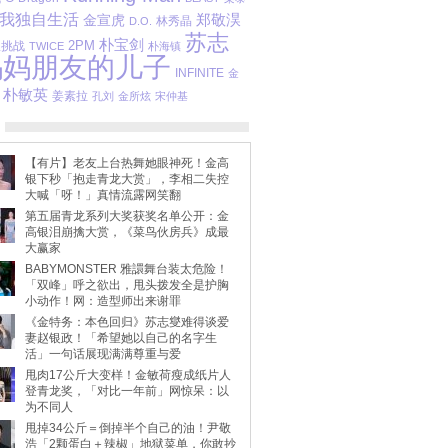
我独自生活
金宣虎
郑敬淏
林秀晶
D.O.
苏志
朴宝剑
2PM
限挑战
TWICE
朴海镇
妈妈朋友的儿子
INFINITE
金
朴敏英
姜素拉
孔刘
金所炫
宋仲基
【有片】老友上台热舞她眼神死！金高
银下秒「抱走青龙大赏」，李相二失控
大喊「呀！」真情流露网笑翻
第五届青龙系列大奖获奖名单公开：金
高银泪崩擒大赏，《菜鸟伙房兵》成最
大赢家
BABYMONSTER 雅譞舞台装太危险！
「双峰」呼之欲出，甩头拨发全是护胸
小动作！网：造型师出来谢罪
《金特务：本色回归》苏志燮难得谈爱
妻赵银政！「希望她以自己的名字生
活」一句话展现满满尊重与爱
甩肉17公斤大变样！金敏荷瘦成纸片人
登青龙奖，「对比一年前」网惊呆：以
为不同人
甩掉34公斤＝倒掉半个自己的油！尹敬
浩「2颗蛋白＋辣椒」地狱菜单，你敢抄