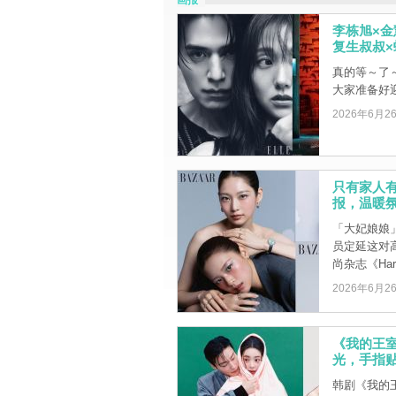
画报
李栋旭×
复生叔叔
真的等～了
大家准备好
2026年6月2
只有家人有
报，温暖
「大妃娘娘」
员定延这对
尚杂志《Harp 
2026年6月2
《我的王
光，手指
韩剧《我的王