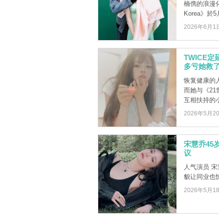
楠儁的浪漫
Korea》於5月
2026年6月1
TWICE
多亏她救
恢复健康的
而她与《2
互相扶持的小故
2026年5月2
宋慧乔4
议
人气演员 宋
貌让同业也
2026年5月1