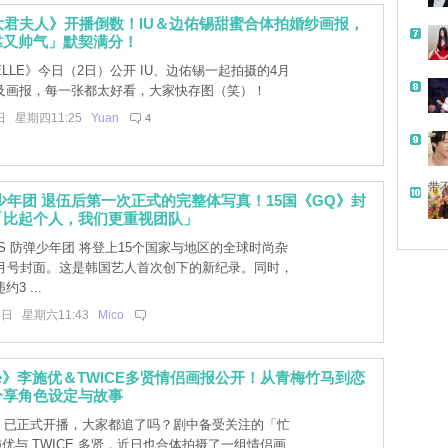
大君夫人》开播倒数！IU＆边佑锡甜蜜合体拍婚纱画报，
靠又帅气」默契满分！
LLE》今日（2日）公开 IU、边佑锡一起拍摄的4月
及画报，每一张都太好看，大家快存图（笑）！
日 星期四11:25
Yuan
4
带
弹少年团 退伍后第一次正式的完整体写真！15国《GQ》封
「比起个人，我们更重视团队」
S 防弹少年团 将登上15个国家与地区的全球时尚杂
3月号封面。这是韩国艺人首次创下的新纪录。同时，
3 ...
4日 星期六11:43
Mico
 Me》李施优＆TWICE多贤情侣画报公开！从青梅竹马到恋
分享角色设定与故事
Me》已正式开播，大家都追了吗？剧中备受关注的「忙
施优与 TWICE 多贤，近日也合体拍摄了一组情侣画