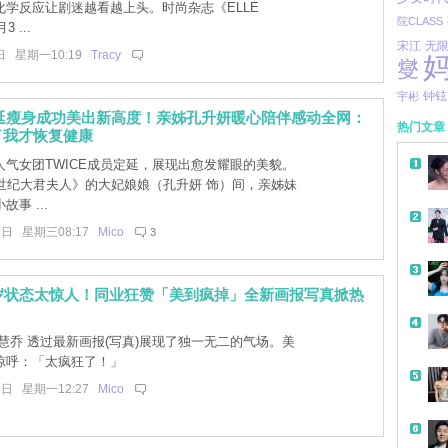
化学反应让剧迷越看越上头。时尚杂志《ELLE
院CLASS
3 ...
宋江
无
日 星期一10:19
Tracy
燮
钟铉
宇彬
定延瘦身成功美出新高度！亲姊孔升妍暖心陪伴感动全网：
热门文章
了我才恢复健康
人气女团TWICE成员定延，展现出愈发耀眼的美貌。
1世纪大君夫人》的大妃娘娘（孔升妍 饰）间，亲姊妹
事 ...
0日 星期三08:17
Mico
3
5岁状态太惊人！同业狂赞「美到疯掉」全新画报写真掀热
慧乔 透过最新画报(写真)展现了独一无二的气场。美
惊呼：「太疯狂了！」
8日 星期一12:27
Mico