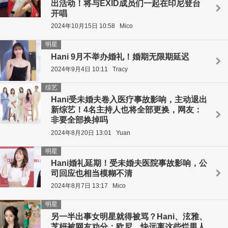
出活动！将与EXID成员们一起在印尼登台
开唱
2024年10月15日 10:58
Mico
明星
Hani 9月不举办婚礼！婚期无限期延迟
2024年9月4日 10:11
Tracy
综艺
Hani受未婚夫卷入医疗事故影响，主动退出
新综艺！4名主持人也将全部更换，网友：
非要全部换掉吗
2024年8月20日 13:01
Yuan
明星
Hani婚礼延期！受未婚夫医院事故影响，公
司回应也相当模糊不清
2024年8月7日 13:17
Mico
明星
另一半出事女明星就得被骂？Hani、泫雅、
芝妍被网友劝分：欧尼，快远离这些烂男人