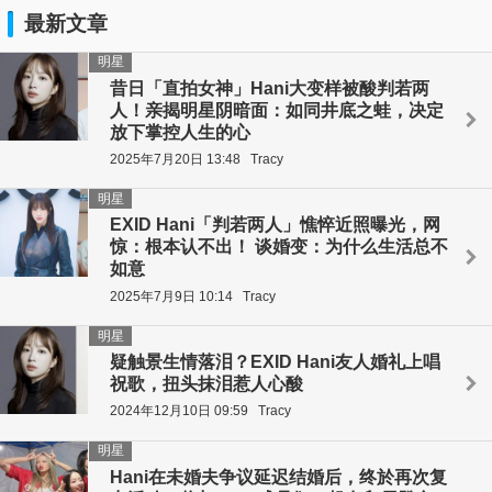
最新文章
明星
昔日「直拍女神」Hani大变样被酸判若两
人！亲揭明星阴暗面：如同井底之蛙，决定
放下掌控人生的心
2025年7月20日 13:48
Tracy
明星
EXID Hani「判若两人」憔悴近照曝光，网
惊：根本认不出！ 谈婚变：为什么生活总不
如意
2025年7月9日 10:14
Tracy
明星
疑触景生情落泪？EXID Hani友人婚礼上唱
祝歌，扭头抹泪惹人心酸
2024年12月10日 09:59
Tracy
明星
Hani在未婚夫争议延迟结婚后，终於再次复