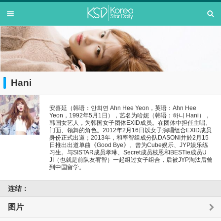
Hani
安喜延（韩语：안희연 Ahn Hee Yeon，英语：Ahn Hee
Yeon，1992年5月1日），艺名为哈妮（韩语：하니 Hani），
韩国女艺人，为韩国女子团体EXID成员。在团体中担任主唱、
门面、领舞的角色。2012年2月16日以女子演唱组合EXID成员
身份正式出道；2013年，和率智组成分队DASONI并於2月15
日推出出道单曲《Good Bye》。曾为Cube娱乐、JYP娱乐练
习生。与SISTAR成员孝琳、Secret成员枝恩和BESTie成员U
JI（也就是前队友宥智）一起组过女子组合，后被JYP淘汰后曾
到中国留学。
连结：
图片