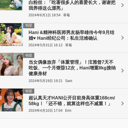
白粉丝：「吃著很多人的喜爱长大，谢谢把
我养得这么漂亮」
2024年6月1日 18:54
草莓
明星
Hani &精神科医师男友杨宰雄传今年9月结
婚♥ Hani经纪公司：私生活难确认
2024年5月31日 16:12
草莓
明星
当女偶像放弃「体重管理」！泫雅曾7天不
吃饭、一个月饿昏12次，Hani增重8kg接纳
健康身材
2024年5月19日 19:21
Sani
明星
超认真天才HANI公开目前身高体重168cm/
58kg！「还不错，就算这样也不减重！」
2024年4月10日 17:04
Erin