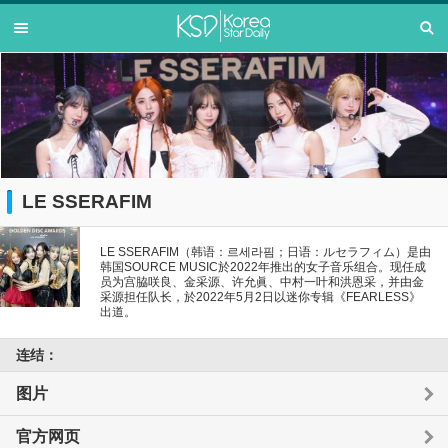
LE SSERAFIM
LE SSERAFIM（韩语：르세라핌；日语：ルセラフィム）是由
韩国SOURCE MUSIC於2022年推出的女子音乐组合。现任成
员为宫脇咲良、金采源、许允眞、中村一叶和洪恩采，并由金
采源担任队长，於2022年5月2日以迷你专辑《FEARLESS》
出道。
连结：
图片
官方网页