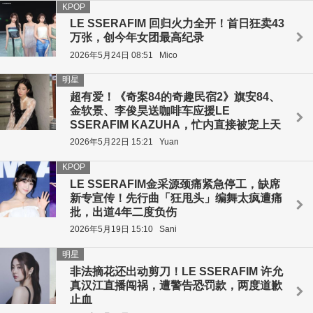
KPOP
LE SSERAFIM 回归火力全开！首日狂卖43
万张，创今年女团最高纪录
2026年5月24日 08:51
Mico
明星
超有爱！《奇案84的奇趣民宿2》旗安84、
金软景、李俊昊送咖啡车应援LE
SSERAFIM KAZUHA，忙内直接被宠上天
2026年5月22日 15:21
Yuan
KPOP
LE SSERAFIM金采源颈痛紧急停工，缺席
新专宣传！先行曲「狂甩头」编舞太疯遭痛
批，出道4年二度负伤
2026年5月19日 15:10
Sani
明星
非法摘花还出动剪刀！LE SSERAFIM 许允
真汉江直播闯祸，遭警告恐罚款，两度道歉
止血