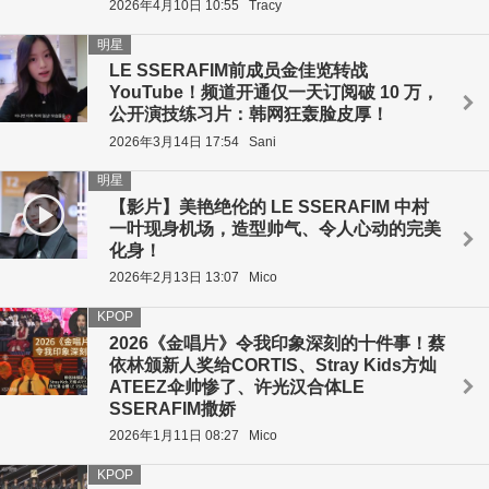
2026年4月10日 10:55
Tracy
明星
LE SSERAFIM前成员金佳览转战
YouTube！频道开通仅一天订阅破 10 万，
公开演技练习片：韩网狂轰脸皮厚！
2026年3月14日 17:54
Sani
明星
【影片】美艳绝伦的 LE SSERAFIM 中村
一叶现身机场，造型帅气、令人心动的完美
化身！
2026年2月13日 13:07
Mico
KPOP
2026《金唱片》令我印象深刻的十件事！蔡
依林颁新人奖给CORTIS、Stray Kids方灿
ATEEZ伞帅惨了、许光汉合体LE
SSERAFIM撒娇
2026年1月11日 08:27
Mico
KPOP