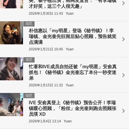
美、崔宇植出演，韩网友直言：「有李瑞镇
才好笑，这三个人很无趣」
2026年1月30日 11:43
Yuan
综艺
朴信惠以「my明星」登场《秘书镇》！李
瑞镇、金光奎先狂闹后贴心照顾，预告就笑
点满满
2026年1月21日 10:45
Yuan
综艺
忙著和IVE成员自拍还被「my明星」安俞真
抓包！《秘书镇》金光奎忘了本分一秒变迷
弟
2026年1月15日 11:32
Yuan
综艺
IVE 安俞真登上《秘书镇》预告公开！李瑞
镇暖心照顾，「粉丝」金光奎则跑去照顾张
员瑛 XD
2026年1月4日 13:14
Yuan