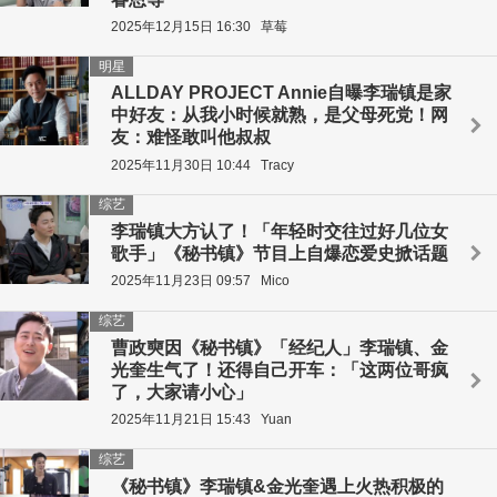
2025年12月15日 16:30
草莓
明星
ALLDAY PROJECT Annie自曝李瑞镇是家
中好友：从我小时候就熟，是父母死党！网
友：难怪敢叫他叔叔
2025年11月30日 10:44
Tracy
综艺
李瑞镇大方认了！「年轻时交往过好几位女
歌手」《秘书镇》节目上自爆恋爱史掀话题
2025年11月23日 09:57
Mico
综艺
曹政奭因《秘书镇》「经纪人」李瑞镇、金
光奎生气了！还得自己开车：「这两位哥疯
了，大家请小心」
2025年11月21日 15:43
Yuan
综艺
《秘书镇》李瑞镇&金光奎遇上火热积极的