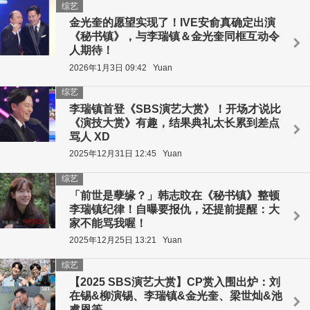
综艺
金光奎的愿望实现了！IVE安俞真确定出演
《秘书镇》，与李瑞镇＆金光奎同框互动令
人期待！
2026年1月3日 09:42
Yuan
综艺
李瑞镇首登《SBS演艺大赏》！开场才说比
《演技大赏》有趣，结果典礼太长累到差点
骂人 XD
2025年12月31日 12:45
Yuan
综艺
「前世是孽缘？」韩志旼在《秘书镇》整顿
李瑞镇纪律！自曝要报仇，还提前提醒：大
家不能骂我喔！
2025年12月25日 13:21
Yuan
综艺
【2025 SBS演艺大赏】CP赏入围出炉：刘
在锡&柳演锡、李瑞镇&金光奎、梁世灿&池
睿恩等