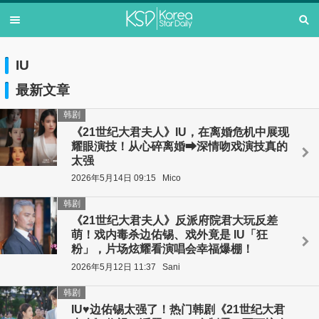
IU
最新文章
韩剧
《21世纪大君夫人》IU，在离婚危机中展现
耀眼演技！从心碎离婚⮕深情吻戏演技真的
太强
2026年5月14日 09:15
Mico
韩剧
《21世纪大君夫人》反派府院君大玩反差
萌！戏内毒杀边佑锡、戏外竟是 IU「狂
粉」，片场炫耀看演唱会幸福爆棚！
2026年5月12日 11:37
Sani
韩剧
IU♥边佑锡太强了！热门韩剧《21世纪大君