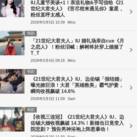
IU儿童节美谈+1！亲送礼物&手写信给《21
世纪大君夫人》《苦尽柑来遇见你》童星，
粉丝直呼太感人
2026年5月5日 10:39
Mico
韩剧
「21世纪大君夫人」IU 婚礼场亲自cue《月
之恋人》！粉丝泪喊：解树终於穿上婚服了
T_T
2026年5月4日 09:16
Mico
韩剧
《21世纪大君夫人》IU、边佑锡「假结婚」
曝光掀巨浪！大君「英雄救美」霸气护妻，
瞬间收视飙破 14.6%
2026年5月3日 11:09
Sani
韩剧
【收视三连冠】《21世纪大君夫人》IU、边
佑锡大婚收视飙破 14.3%！新婚当日竟变入
院悲剧？ 预告男神浴袍上阵惹暴动！
2026年5月2日 11:30
Sani