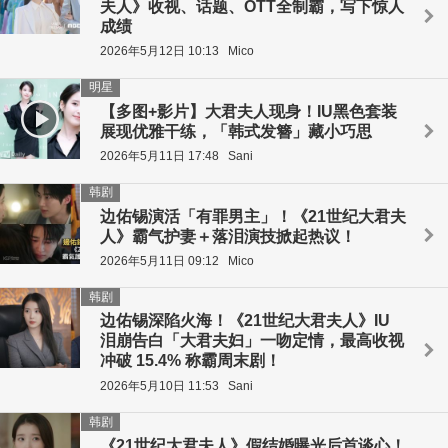
夫人》收视、话题、OTT全制霸，写下惊人
成绩
2026年5月12日 10:13
Mico
明星
【多图+影片】大君夫人现身！IU黑色套装
展现优雅干练，「韩式发簪」藏小巧思
2026年5月11日 17:48
Sani
韩剧
边佑锡演活「有罪男主」！《21世纪大君夫
人》霸气护妻＋落泪演技掀起热议！
2026年5月11日 09:12
Mico
韩剧
边佑锡深陷火海！《21世纪大君夫人》IU
泪崩告白「大君夫妇」一吻定情，最高收视
冲破 15.4% 称霸周末剧！
2026年5月10日 11:53
Sani
韩剧
《21世纪大君夫人》假结婚曝光后首谈心！