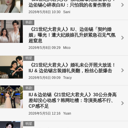
边佑锡心碎表白IU：只怕我的名誉伤害你
2026年5月8日 10:30
Sani
韩剧
《21世纪大君夫人》IU、边佑锡「契约婚
姻」曝光！遭大妃娘娘孔升妍紧急召见气氛
超窒息
2026年5月8日 09:29
Mico
明星
《21世纪大君夫人》婚礼未公开照大放送！
IU & 边佑锡古装婚礼美翻，粉丝心脏爆击
2026年5月6日 09:09
Tracy
韩剧
IU＆边佑锡《21世纪大君夫人》30公分身高
差却没心动感？韩网吐槽：导演美感不行、
CP感不足
2026年5月5日 12:16
Yuan
明星