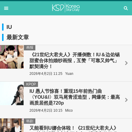
IU
最新文章
画报
《21世纪大君夫人》开播倒数！IU＆边佑锡
甜蜜合体拍婚纱画报，互赞「可靠又帅气」
默契满分！
2026年4月2日 11:25
Yuan
KPOP
IU 愚人节惊喜！重现15年前热门曲
〈YOU&I〉双马尾青涩造型，网爆笑：最高
画质居然是720p
2026年4月2日 10:15
Mico
韩剧
又能看到U娜合体啦！《21世纪大君夫人》