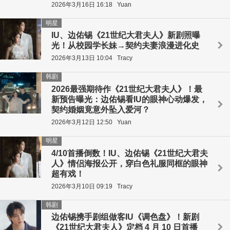
2026年3月16日 16:18
Yuan
明星
IU、边佑锡《21世纪大君夫人》新剧照曝
光！从校园学长妹→契约夫妻浪漫进化史
2026年3月13日 10:04
Tracy
韩剧
2026最强期待作《21世纪大君夫人》！最
新预告曝光：边佑锡看IU的眼神心动爆发，
契约婚姻竟意外坠入爱河？
2026年3月12日 12:50
Yuan
明星
4/10首播倒数！IU、边佑锡《21世纪大君夫
人》情侣海报公开，穿白色礼服同框的眼神
超有戏！
2026年3月10日 09:19
Tracy
韩剧
边佑锡携手剧组做客IU《调色盘》！新剧
《21世纪大君夫人》定档 4 月 10 日首播