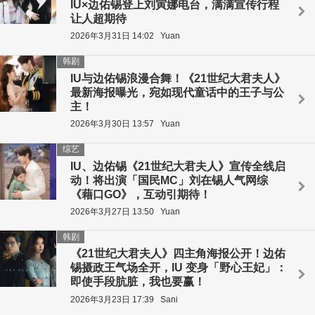
IU×边佑锡登上刘寅娜电台，满满宣传行程
让人超期待
2026年3月31日 14:02
Yuan
韩剧
IU与边佑锡浪漫合舞！《21世纪大君夫人》
最新海报曝光，宛如现代童话中的王子与公
主！
2026年3月30日 13:57
Yuan
综艺
IU、边佑锡《21世纪大君夫人》宣传全线启
动！将出演「国民MC」刘在锡人气网综
《藉口GO》，互动引期待！
2026年3月27日 13:50
Yuan
韩剧
《21世纪大君夫人》四主角海报公开！边佑
锡摄政王气场全开，IU 变身「野心王妃」：
即使手段肮脏，我也要赢！
2026年3月23日 17:39
Sani