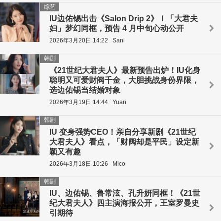
综艺
IU边佑锡出击《Salon Drip 2》！「大君夫
妇」梦幻同框，预告 4 月中旬心动公开
2026年3月20日 14:22
Sani
韩剧
《21世纪大君夫人》最新预告出炉！IU化身
聪明又可爱财阀千金，大胆挑战身份界限，
选边佑锡当结婚对象
2026年3月19日 14:44
Yuan
韩剧
IU 变身强势CEO！亲自分享新剧《21世纪
大君夫人》看点，「财阀却是平民」设定新
颖又有趣
2026年3月18日 10:26
Mico
韩剧
IU、边佑锡、鲁常泫、孔升妍同框！《21世
纪大君夫人》四主演海报公开，王室罗曼史
引期待