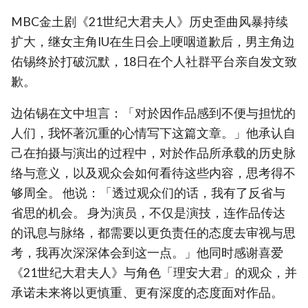
MBC金土剧《21世纪大君夫人》历史歪曲风暴持续
扩大，继女主角IU在生日会上哽咽道歉后，男主角边
佑锡终於打破沉默，18日在个人社群平台亲自发文致
歉。
边佑锡在文中坦言：「对於因作品感到不便与担忧的
人们，我怀著沉重的心情写下这篇文章。」他承认自
己在拍摄与演出的过程中，对於作品所承载的历史脉
络与意义，以及观众会如何看待这些内容，思考得不
够周全。 他说：「透过观众们的话，我有了反省与
省思的机会。 身为演员，不仅是演技，连作品传达
的讯息与脉络，都需要以更负责任的态度去审视与思
考，我再次深深体会到这一点。」他同时感谢喜爱
《21世纪大君夫人》与角色「理安大君」的观众，并
承诺未来将以更慎重、更有深度的态度面对作品。