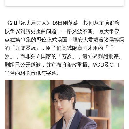
《21世纪大君夫人》16日刚落幕，期间从主演群演
技争议到历史歪曲问题，一路风波不断。 最大争议
点在第11集的即位仪式场面：理安大君戴著诸侯等级
的「九旒冕冠」，臣子们高喊附庸国才用的「千
岁」，而非独立国家的「万岁」，遭外界强烈批评。
剧组已公开道歉，并宣布将修改重播、VOD及OTT
平台的相关音讯与字幕。