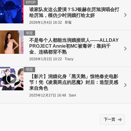
KPOP
谁家队友这么爱演？SJ银赫在厉旭演唱会打
给厉旭，模仿少时润娥打给太妍
2026年1月4日 16:32
草莓
明星
不是每个人都能当润娥接班人——ALLDAY
PROJECT Annie初MC被毒评：靠妈千
金、连稿都背不熟
2026年1月2日 10:22
Tracy
明星
【影片】润娥化身「黑天鹅」惊艳春史电影
节！凭《凌晨两点的恶魔》封后：造型灵感
来自角色
2025年12月27日 16:48
Sani
下一页