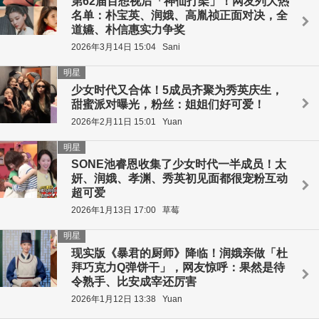
第62届百想视后「神仙打架」！网友列大热
名单：朴宝英、润娥、高胤祯正面对决，全
道嬿、朴信惠实力争奖
2026年3月14日 15:04
Sani
明星
少女时代又合体！5成员齐聚为秀英庆生，
甜蜜派对曝光，粉丝：姐姐们好可爱！
2026年2月11日 15:01
Yuan
明星
SONE池睿恩收集了少女时代一半成员！太
妍、润娥、孝渊、秀英初见面都很宠粉互动
超可爱
2026年1月13日 17:00
草莓
明星
现实版《暴君的厨师》降临！润娥亲做「杜
拜巧克力Q弹饼干」，网友惊呼：果然是待
令熟手、比安成宰还厉害
2026年1月12日 13:38
Yuan