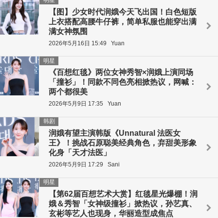
【图】少女时代润娥今天飞出国！白色短版
上衣搭配高腰牛仔裤，简单私服也能穿出满
满女神氛围
2026年5月16日 15:49
Yuan
明星
《百想红毯》两位女神秀智×润娥上演同场
「撞衫」！同款不同色亮相掀热议，网喊：
两个都很美
2026年5月9日 17:35
Yuan
韩剧
润娥有望主演韩版《Unnatural 法医女
王》！挑战石原聪美经典角色，弃甜美形象
化身「天才法医」
2026年5月9日 17:29
Sani
明星
【第62届百想艺术大赏】红毯星光爆棚！润
娥＆秀智「女神级撞衫」掀热议，孙艺真、
玄彬等艺人也现身，华丽造型成焦点