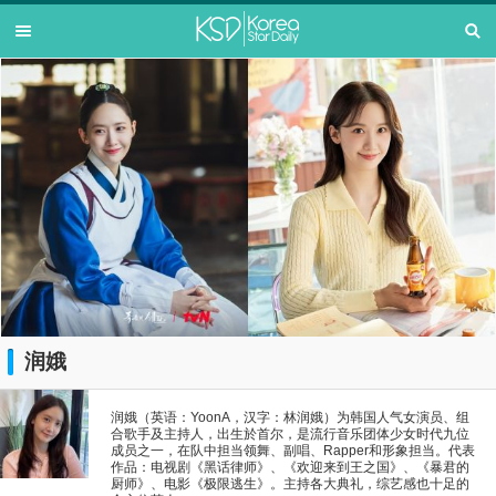
润娥
润娥（英语：YoonA，汉字：林润娥）为韩国人气女演员、组
合歌手及主持人，出生於首尔，是流行音乐团体少女时代九位
成员之一，在队中担当领舞、副唱、Rapper和形象担当。代表
作品：电视剧《黑话律师》、《欢迎来到王之国》、《暴君的
厨师》、电影《极限逃生》。主持各大典礼，综艺感也十足的