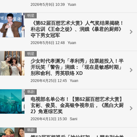
2026年5月9日 10:39
Yuan
明星
《第62届百想艺术大赏》人气奖结果揭晓！
朴志训《王命之徒》、润娥《暴君的厨师》
夺下男女冠军
2026年5月6日 12:48
Yuan
明星
少女时代孝渊为「孝利秀」拉票超投入！半
开玩笑「警告」润娥：「现在是敏感时期」
别和俞利、秀英联络 XD
2026年4月25日 12:45
Yuan
韩剧
电视部名单公布！【第62届百想艺术大赏】
玄彬、俊昊、金高银争视帝后，《黑白大厨
2》角逐综艺奖
2026年4月13日 15:30
Sani
韩剧