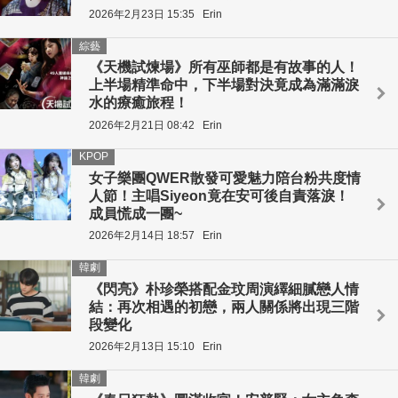
2026年2月23日 15:35
Erin
綜藝
《天機試煉場》所有巫師都是有故事的人！
上半場精準命中，下半場對決竟成為滿滿淚
水的療癒旅程！
2026年2月21日 08:42
Erin
KPOP
女子樂團QWER散發可愛魅力陪台粉共度情
人節！主唱Siyeon竟在安可後自責落淚！
成員慌成一團~
2026年2月14日 18:57
Erin
韓劇
《閃亮》朴珍榮搭配金玟周演繹細膩戀人情
結：再次相遇的初戀，兩人關係將出現三階
段變化
2026年2月13日 15:10
Erin
韓劇