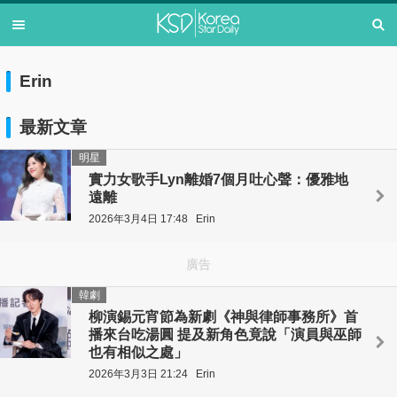
Erin
最新文章
明星
實力女歌手Lyn離婚7個月吐心聲：優雅地
遠離
2026年3月4日 17:48
Erin
廣告
韓劇
柳演錫元宵節為新劇《神與律師事務所》首
播來台吃湯圓 提及新角色竟說「演員與巫師
也有相似之處」
2026年3月3日 21:24
Erin