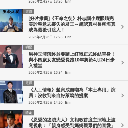
2026年2月27日 18:26
Erin
電影
[好片推薦]《王命之徒》朴志訓小鹿眼睛完
美詮釋意志喪失的君王～超認真村長柳海真
成為最後引渡人！
2026年2月26日 17:23
Erin
明星
男神玉澤演終於要踏上紅毯正式終結單身！
與小四歲女友戀愛長跑10年將於4月24日步
入禮堂
2026年2月25日 16:34
Erin
電影
《人工情報》趙寅成自嘲為「本土專用」演
員：沒收到來自好萊塢的提案
2026年2月25日 14:20
Erin
韓劇
《恩愛的盜賊大人》文相敏首度主演地上波
電視劇：「親身感受到媽媽觀眾們的喜愛」