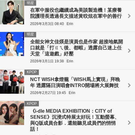
明星
在軍中服役也繼續成為美談製造機！某療養
院護理長透過長文描述黃旼炫在軍中的善行
2026年3月3日 08:40
Erin
明星
全能女神文佳煐是演員也是作家 超接地氣開
口就是「打ㄍㄟ後、都蝦」透露自己迷上任
天堂「這遊戲」紓壓
2026年3月1日 19:38
Erin
KPOP
NCT WISH拿燈籠「WISH馬上實現」拜晚
年 透露隔日演唱會INTRO開場將大展舞技
2026年2月27日 19:45
Erin
KPOP
《i-dle MEDIA EXHIBITION：CITY of
SENSE》沉浸式特展太好玩！互動螢幕、
與Q版成員合影．還能聽見成員們的悄悄
話！