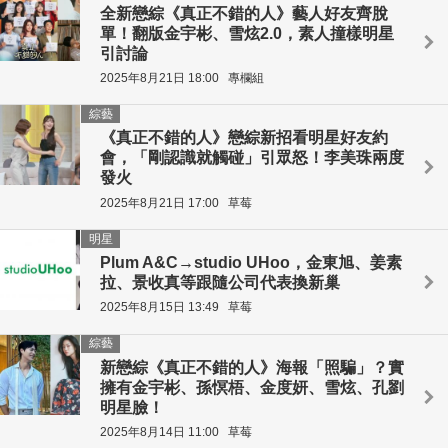
全新戀綜《真正不錯的人》藝人好友齊脫
單！翻版金宇彬、雪炫2.0，素人撞樣明星
引討論
2025年8月21日 18:00
專欄組
綜藝
《真正不錯的人》戀綜新招看明星好友約
會，「剛認識就觸碰」引眾怒！李美珠兩度
發火
2025年8月21日 17:00
草莓
明星
Plum A&C→studio UHoo，金東旭、姜素
拉、景收真等跟隨公司代表換新巢
2025年8月15日 13:49
草莓
綜藝
新戀綜《真正不錯的人》海報「照騙」？實
擁有金宇彬、孫慏梧、金度妍、雪炫、孔劉
明星臉！
2025年8月14日 11:00
草莓