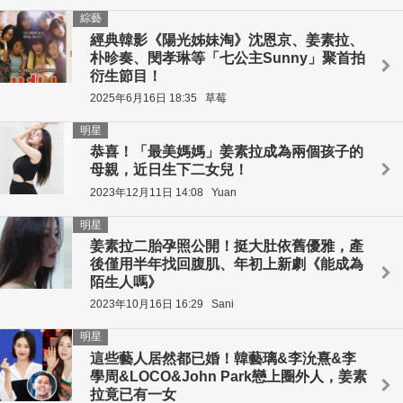
綜藝
經典韓影《陽光姊妹淘》沈恩京、姜素拉、
朴昣奏、閔孝琳等「七公主Sunny」聚首拍
衍生節目！
2025年6月16日 18:35
草莓
明星
恭喜！「最美媽媽」姜素拉成為兩個孩子的
母親，近日生下二女兒！
2023年12月11日 14:08
Yuan
明星
姜素拉二胎孕照公開！挺大肚依舊優雅，產
後僅用半年找回腹肌、年初上新劇《能成為
陌生人嗎》
2023年10月16日 16:29
Sani
明星
這些藝人居然都已婚！韓藝璃&李沇熹&李
學周&LOCO&John Park戀上圈外人，姜素
拉竟已有一女