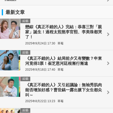
最新文章
綜藝
戀綜《真正不錯的人》完結：恭喜三對「親
家」誕生！過程太煎熬李官熙、李美珠都哭
了！
2025年9月24日 17:30
草莓
綜藝
《真正不錯的人》結局前夕又有變數？申東
河竟得3票！崔芝恩河廷根漸行漸遠
2025年9月18日 17:40
草莓
綜藝
《真正不錯的人》又引起議論：無袖秀肌肉
能否增加好感？曹世鎬一露出腋下女生都尖
叫～
2025年8月22日 13:23
草莓
綜藝