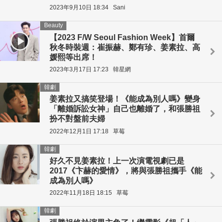
2023年9月10日 18:34
Sani
Beauty
【2023 F/W Seoul Fashion Week】首爾
秋冬時裝週：崔振赫、鄭有珍、姜素拉、高
媛熙等出席！
2023年3月17日 17:23
韓星網
韓劇
姜素拉又搞笑登場！《能成為別人嗎》變身
「離婚訴訟女神」自己也離婚了，和張勝祖
扮不對盤前夫婦
2022年12月1日 17:18
草莓
韓劇
好久不見姜素拉！上一次演電視劇已是
2017《卞赫的愛情》，將與張勝祖攜手《能
成為別人嗎》
2022年11月18日 18:15
草莓
韓劇