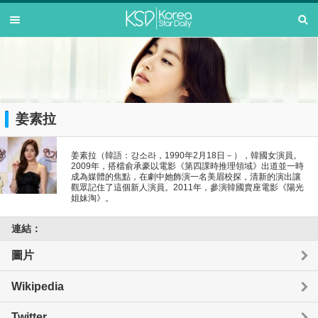
姜素拉
姜素拉（韓語：강소라，1990年2月18日－），韓國女演員。
2009年，搭檔俞承豪以電影《第四課時推理領域》出道並一時
成為媒體的焦點，在劇中她飾演一名美眉校探，清新的演出讓
觀眾記住了這個新人演員。2011年，參演韓國賣座電影《陽光
姐妹淘》。
連結：
圖片
Wikipedia
Twitter