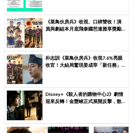
《菜鳥伙房兵》收視、口碑雙收！演
員與劇組本月底飛泰國芭達雅享獎勵
旅行，慶祝亮眼成績
朴志訓《菜鳥伙房兵》收視7.6%亮眼
收官！大結局驚現姜成宰「新任務」
彩蛋，劇迷瘋狂敲碗第二季
Disney+《殺人者的購物中心2》劇情
迎來反轉！金慧峻正式展開反擊，散
發「叔叔李棟旭」般強大氣場