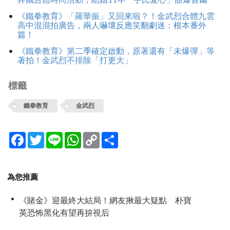
《鐵拳教育》「羅華振」又回來啦？！金武烈合體九雲
高中混混拍廣告，兩人嚇壞反應笑翻劇迷：根本番外
篇！
《鐵拳教育》第二季確定啟動，原著還有「未爆彈」等
著拍！金武烈不排除「打更大」
標籤
鐵拳教育
金武烈
Facebook
Twitter
Line
WhatsApp
Copy
分
Link
享
為您推薦
《賭金》迎最終大結局！網友揪最大疑點 朴寶
英恐怖黑化有望再拚視后