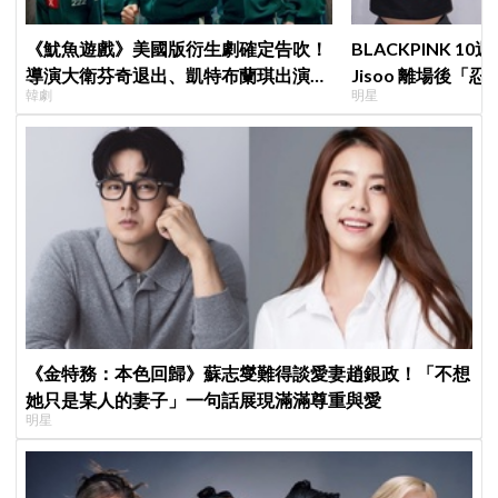
《魷魚遊戲》美國版衍生劇確定告吹！
BLACKPINK 
導演大衛芬奇退出、凱特布蘭琪出演傳
Jisoo 離場後
韓劇
明星
聞也破局
看了好心疼
《金特務：本色回歸》蘇志燮難得談愛妻趙銀政！「不想
她只是某人的妻子」一句話展現滿滿尊重與愛
明星