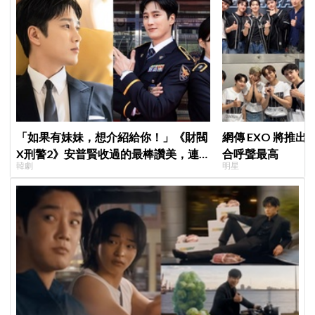
「如果有妹妹，想介紹給你！」《財閥
網傳 EXO 將推
X刑警2》安普賢收過的最棒讚美，連
合呼聲最高
韓劇
明星
哥哥們都認證的好品格～