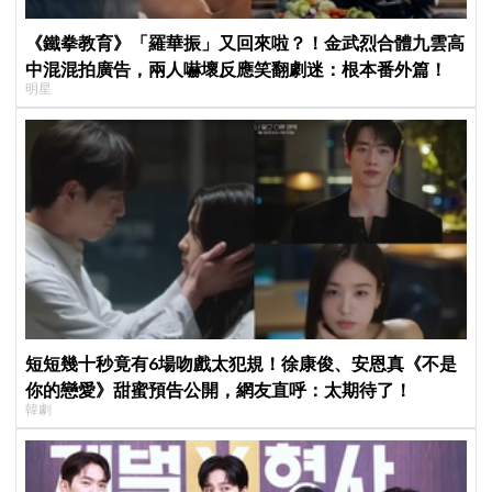
《鐵拳教育》「羅華振」又回來啦？！金武烈合體九雲高
中混混拍廣告，兩人嚇壞反應笑翻劇迷：根本番外篇！
明星
短短幾十秒竟有6場吻戲太犯規！徐康俊、安恩真《不是
你的戀愛》甜蜜預告公開，網友直呼：太期待了！
韓劇