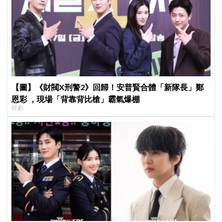
【圖】《財閥X刑警2》回歸！安普賢合體「新隊長」鄭
恩彩 ，現場「背靠背比槍」霸氣爆棚
韓劇