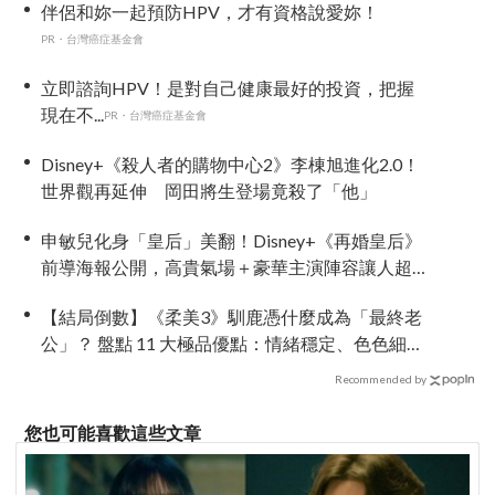
伴侶和妳一起預防HPV，才有資格說愛妳！
PR・台灣癌症基金會
立即諮詢HPV！是對自己健康最好的投資，把握
現在不...
PR・台灣癌症基金會
Disney+《殺人者的購物中心2》李棟旭進化2.0！
世界觀再延伸 岡田將生登場竟殺了「他」
申敏兒化身「皇后」美翻！Disney+《再婚皇后》
前導海報公開，高貴氣場＋豪華主演陣容讓人超
期待！
【結局倒數】《柔美3》馴鹿憑什麼成為「最終老
公」？ 盤點 11 大極品優點：情緒穩定、色色細胞
歷代最強！
Recommended by
您也可能喜歡這些文章