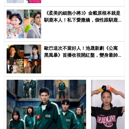
《柔美的細胞小將3》金載原根本就是
馴鹿本人！私下愛撒嬌，個性跟馴鹿
很像
歐巴這次不當好人！池晟新劇《公寓
黑風暴》首播收視開紅盤，變身最帥
討債總裁、豪砸700萬娶「假新娘」當
眾激吻！