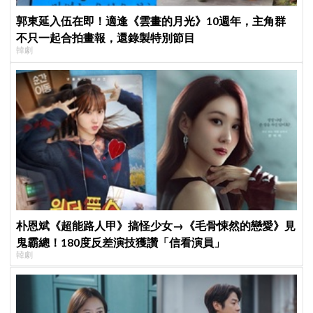
郭東延入伍在即！適逢《雲畫的月光》10週年，主角群
不只一起合拍畫報，還錄製特別節目
韓劇
朴恩斌《超能路人甲》搞怪少女→《毛骨悚然的戀愛》見
鬼霸總！180度反差演技獲讚「信看演員」
韓劇