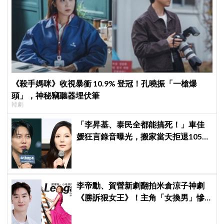
《殺手媽咪》收視暴衝 10.9% 登冠！孔曉振「一槍爆
頭」，神秘竊聽器埋伏筆
韓劇
「李昇基、泰民全都能搞死！」車佳
媛狂言錄音曝光，搬家當天拒退105億
保證金、糾紛再升級
李帝勳、賀營新劇翻拍米倉涼子神劇
《勝訴狠女王》！主角「女換男」慘
遭韓網炎上：何必買版權？