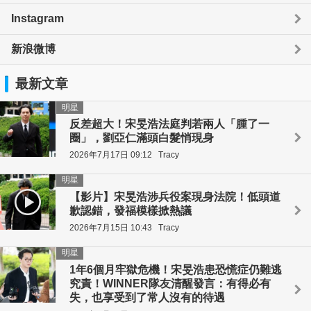
Instagram
新浪微博
最新文章
明星
反差超大！宋旻浩法庭判若兩人「腫了一
圈」，劉亞仁滿頭白髮悄現身
2026年7月17日 09:12
Tracy
明星
【影片】宋旻浩涉兵役案現身法院！低頭道
歉認錯，發福模樣掀熱議
2026年7月15日 10:43
Tracy
明星
1年6個月牢獄危機！宋旻浩患恐慌症仍難逃
究責！WINNER隊友清醒發言：有得必有
失，也享受到了常人沒有的待遇