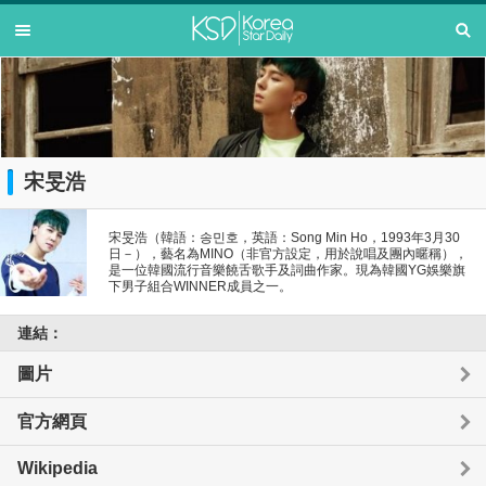
宋旻浩
宋旻浩（韓語：송민호，英語：Song Min Ho，1993年3月30
日－），藝名為MINO（非官方設定，用於說唱及團內暱稱），
是一位韓國流行音樂饒舌歌手及詞曲作家。現為韓國YG娛樂旗
下男子組合WINNER成員之一。
連結：
圖片
官方網頁
Wikipedia