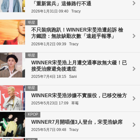
「重新當兵」這條路行不通
2026年1月31日 09:40
Tracy
明星
不只裝病跑趴！WINNER宋旻浩遭起訴 檢
方鐵證：無故缺勤次數「遠超乎報導」
2026年1月2日 09:39
Tracy
明星
WINNER宋旻浩上月遭交通事故無大礙！已
接受治療避免後遺症
2025年7月4日 18:15
Sani
明星
WINNER宋旻浩涉嫌不實服役，已移交檢方
2025年5月23日 17:09
草莓
KPOP
WINNER7月開唱僅3人登台，宋旻浩缺席
2025年5月7日 09:48
Tracy