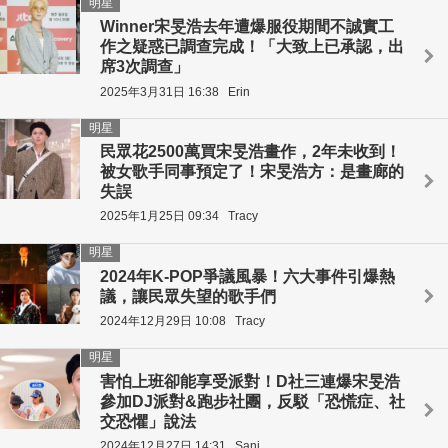
明星
Winner宋旻浩去年遭爆服役期間不誠實工
作之疑惑已調查完成！「大致上已承認，出
席3次調查」
2025年3月31日 16:38
Erin
明星
民眾花2500萬買宋旻浩畫作，2年未收到！
被女歌手同事預定了！宋旻浩方：是畫廊的
失誤
2025年1月25日 09:34
Tracy
明星
2024年K-POP爭議風暴！六大事件引爆熱
議，讓民眾失望的歌手們
2024年12月29日 10:08
Tracy
明星
害怕上班卻能享受派對！D社三連爆宋旻浩
參加DJ派對&跑步社團，反駁「恐慌症、社
交恐懼」說法
2024年12月27日 14:31
Sani