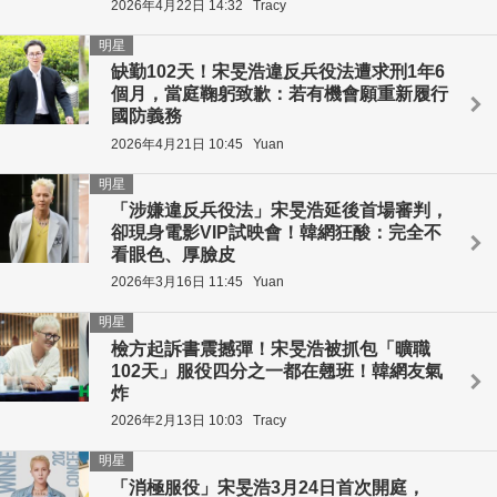
2026年4月22日 14:32
Tracy
明星
缺勤102天！宋旻浩違反兵役法遭求刑1年6
個月，當庭鞠躬致歉：若有機會願重新履行
國防義務
2026年4月21日 10:45
Yuan
明星
「涉嫌違反兵役法」宋旻浩延後首場審判，
卻現身電影VIP試映會！韓網狂酸：完全不
看眼色、厚臉皮
2026年3月16日 11:45
Yuan
明星
檢方起訴書震撼彈！宋旻浩被抓包「曠職
102天」服役四分之一都在翹班！韓網友氣
炸
2026年2月13日 10:03
Tracy
明星
「消極服役」宋旻浩3月24日首次開庭，