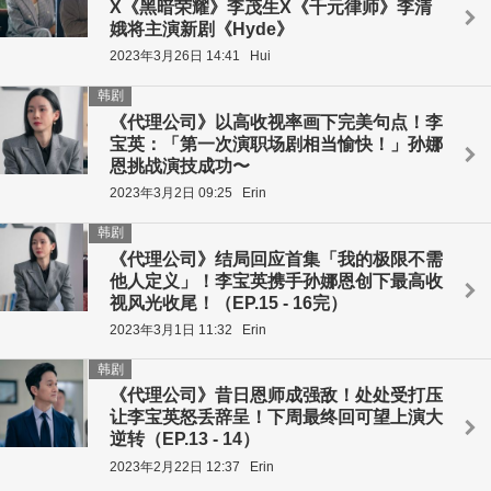
X《黑暗荣耀》李茂生X《千元律师》李清
娥将主演新剧《Hyde》
2023年3月26日 14:41
Hui
韩剧
《代理公司》以高收视率画下完美句点！李
宝英：「第一次演职场剧相当愉快！」孙娜
恩挑战演技成功〜
2023年3月2日 09:25
Erin
韩剧
《代理公司》结局回应首集「我的极限不需
他人定义」！李宝英携手孙娜恩创下最高收
视风光收尾！（EP.15 - 16完）
2023年3月1日 11:32
Erin
韩剧
《代理公司》昔日恩师成强敌！处处受打压
让李宝英怒丢辞呈！下周最终回可望上演大
逆转（EP.13 - 14）
2023年2月22日 12:37
Erin