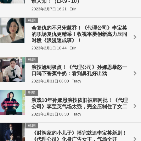
谁人知！（EP.9 - 10）
2023年2月7日 16:21
Erin
韩剧
会复仇的不只宋慧乔！《代理公司》李宝英
的职场复仇更精采！收视率屡创新高力压同
时段《浪漫速成班》！
2023年2月1日 10:44
Erin
韩剧
演技尬到极点！《代理公司》孙娜恩暴怒一
口喝下香蕉牛奶：看到鼻孔好出戏
2023年1月31日 08:00
Tracy
明星
演戏10年孙娜恩演技依旧被韩网批！《代理
公司》李宝英气场太强，完全压制住了女二
2023年1月23日 08:30
Tracy
韩剧
《财阀家的小儿子》播完就追李宝英新剧！
《代理公司》化身广告女王，气场全开