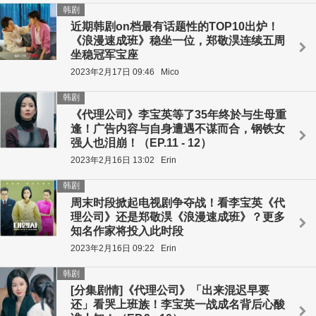
韩剧
近期韩剧on档最有话题性的TOP10出炉！
《浪漫速成班》稳坐一位，郑敬淏连续五周
坐稳冠军宝座
2023年2月17日 09:46
Mico
韩剧
《代理公司》李宝英等了35年终於与生母重
逢！广告内容与自身遭遇不谋而合，钢铁女
强人也泪崩！（EP.11 - 12）
2023年2月16日 13:02
Erin
韩剧
周末时段掀起电视剧争夺战！看李宝英《代
理公司》还是郑敬淏《浪漫速成班》？更多
知名作家将投入此时段
2023年2月16日 09:22
Erin
韩剧
[分集剧情]《代理公司》「出来混迟早要
还」看哭上班族！李宝英一战成名背后心酸