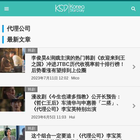
代理公司
最新文章
韩剧
李俊昊&润娥主演的热门韩剧《欢迎来到王
之国》冲进JTBC历代收视率前十排行榜！
后势看涨有望排到上位圈
2023年7月11日 12:02
Mico
韩剧
漫改剧《今生也请多指教》公开长预告：
《哲仁王后》车清华与申惠善「二搭」、
《代理公司》李宝英特别出演
2023年6月5日 11:03
Hui
韩剧
这个组合一定要追！《代理公司》李宝英