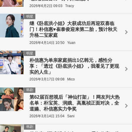
2026年6月2日 09:03
Tracy
明星
继《卧底洪小姐》大获成功后再迎双喜临
门！朴信惠♥崔泰俊迎来第二胎，预计秋天
升格二宝家庭
2026年4月14日 10:50
Yuan
明星
朴信惠为单亲家庭捐出1亿韩元，感性分
享：「透过《卧底洪小姐》，我看见了更现
实的人生」
2026年3月17日 09:08
Mico
韩剧
第62届百想视后「神仙打架」！网友列大热
名单：朴宝英、润娥、高胤祯正面对决，全
道嬿、朴信惠实力争奖
2026年3月14日 15:04
Sani
韩剧