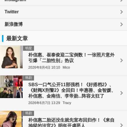
Twitter
新浪微博
最新文章
明星
朴信惠、崔泰俊迎二宝倒数！一张照片意外
引爆「二胎性别」热议
2026年8月4日 10:10
Mico
韩剧
SBS一口气公开11部强档！《好搭档2》、
《财阀X刑警2》全回归！申惠善、金智媛、
朴信惠、金南佶、李帝勋...阵容太狂了
2026年6月7日 13:29
Tracy
韩剧
朴信惠二胎还没生就先宣布回归作！《来自
地狱的法官2》明年开虐恶人