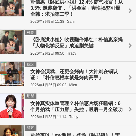
朴信惠《卧底洪小姐》12.4% 霸气收官！从
3.5% 逆袭翻倍，「洪金宝」爽快揭弊引爆
全韩：求拍第二季！
2026年3月9日 11:38
Sani
韩剧
《卧底洪小姐》收视翻倍爆红！朴信惠亲揭
「人物化学反应」成追剧关键
2026年2月2日 09:50
Tracy
综艺
女神会演戏、还更会烤肉！大神刘在锡认
证：「朴信惠根本就是烤肉高手」
2026年1月25日 09:02
Mico
明星
女神真实体重管理？朴信惠片场狂嗑锅：6
个月拍戏「压力胖」失控，最后一月全破功
2026年1月23日 11:14
Tracy
综艺
朴信惠以「my明星」登场《秘书镇》！李