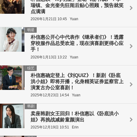
瑞镇、金光奎先狂闹后贴心照顾，预告就笑
点满满
2026年1月21日 10:45
Yuan
明星
朴信惠公开心中代表作《继承者们》！透露
穿校服作品总受欢迎，现在演喜剧更得心应
手！
2026年1月13日 13:22
Yuan
综艺
朴信惠确定登上《刘QUIZ》！新剧《卧底
洪小姐》即将开播，化身精英证券监察官上
演复古办公室喜剧！
2025年12月23日 14:54
Yuan
韩剧
卖座韩剧女王回归！朴信惠以《卧底洪小
姐》再挑战减龄童颜演出
2025年12月19日 10:51
Erin