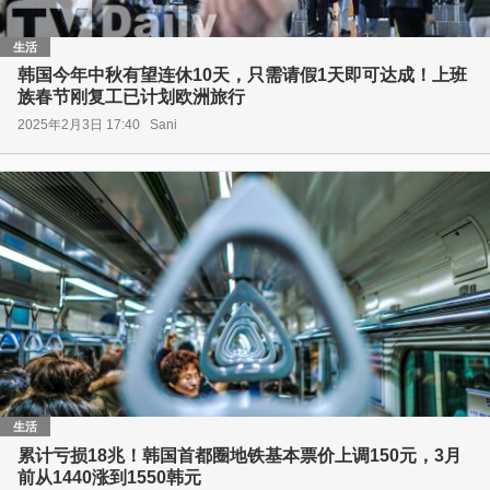
生活
韩国今年中秋有望连休10天，只需请假1天即可达成！上班
族春节刚复工已计划欧洲旅行
2025年2月3日 17:40
Sani
生活
累计亏损18兆！韩国首都圈地铁基本票价上调150元，3月
前从1440涨到1550韩元