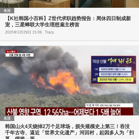
生活
【K社韩国小百科】Z世代求职趋势报告：周休四日制成新
宠，三星蝉联大学生理想雇主榜首
2025年3月29日 15:09
Tracy
生活
韩国山火4天烧掉2万个足球场，损失规模史上第三！吞没
千年古寺、逼近「世界文化遗产」河回村，起因多人为「扫
墓、焊接」等