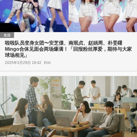
生活
啦啦队员变身女团〜安芝儇、南珉贞、赵娟周、朴旻曙
Mingo合体见面会两场爆满！「回报粉丝厚爱，期待与大家
球场相见」
2025年3月29日 18:42
Erin