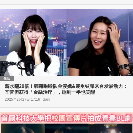
生活
薪水翻20倍！韩籍啦啦队金渡娥&裴垂铉曝来台发展动力：
辛苦但获得「金融治疗」，睡到一半也笑醒
2025年2月27日 17:16
Sani