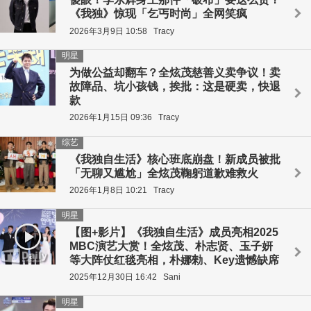
《我独》惊现「乞丐时尚」全网笑疯
2026年3月9日 10:58
Tracy
明星
为做公益却翻车？全炫茂慈善义卖争议！卖
故障品、坑小孩钱，挨批：这是硬卖，快退
款
2026年1月15日 09:36
Tracy
综艺
《我独自生活》核心班底崩盘！新成员被批
「无聊又尴尬」全炫茂鞠躬道歉难救火
2026年1月8日 10:21
Tracy
明星
【图+影片】《我独自生活》成员亮相2025
MBC演艺大赏！全炫茂、朴志贤、玉子妍
等大阵仗红毯亮相，朴娜勑、Key遗憾缺席
2025年12月30日 16:42
Sani
明星