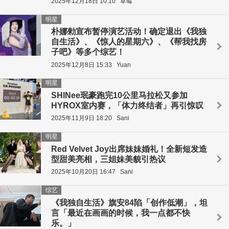
2025年12月18日 10:10
草莓
明星
朴娜勑宣布暂停演艺活动！确定退出《我独
自生活》、《惊人的星期六》、《帮我找房
子吧》等多个综艺！
2025年12月8日 15:33
Yuan
明星
SHINee珉豪跑完10公里马拉松又参加
HYROX室内赛，「体力终结者」再引惊叹
2025年11月9日 18:20
Sani
明星
Red Velvet Joy出席妹妹婚礼！全新短发造
型甜美亮相，三姐妹美貌引热议
2025年10月20日 16:47
Sani
综艺
《我独自生活》旗安84陷「创作低潮」，坦
言「最近在画画的时候，我一点都不快
乐。」