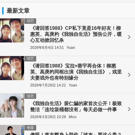
最新文章
综艺
《请回答1988》CP私下竟是16年好友！柳
惠英、高庚杓《我独自生活》预告公开，暖
心互动掀回忆杀
2026年8月4日 14:51
Yuan
综艺
《请回答1988》宝拉×善宇再合体！柳惠
英、高庚杓同框出演《我独自生活》，戏里
夫妻戏外也有特别缘分
2026年7月29日 14:22
Yuan
综艺
《我独自生活》裴仁爀的家首次公开！极致
整洁「连垃圾桶都没有」每天必做一件事
2026年3月28日 10:28
Mico
明星
傻眼！李东辉身上那件「破布」要这么贵？