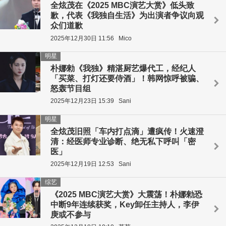
全炫茂在《2025 MBC演艺大赏》低头致
歉，代表《我独自生活》为出演者争议向观
众们道歉
2025年12月30日 11:56
Mico
明星
朴娜勑《我独》精湛厨艺爆代工，经纪人
「买菜、打灯还要侍酒」！韩网惊呼被骗、
怒轰节目组
2025年12月23日 15:39
Sani
明星
全炫茂旧照「车内打点滴」遭疯传！火速澄
清：经医师专业诊断、绝无私下呼叫「密
医」
2025年12月19日 12:53
Sani
综艺
《2025 MBC演艺大赏》大震荡！朴娜勑恐
中断9年连续获奖，Key卸任主持人，李伊
庚或不参与