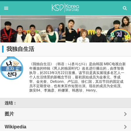
我独自生活
《我独自生活》（韩语：나혼자산다）是由韩国 MBC电视台新
年播放的特辑《男人的独居时代》改名进行播出的，由李智善
执导，於2013年3月22日首播。该节目是真实展现多名艺人一
个人生活情景的新概念节目，最初原始成员为金泰元、李成
宰、金光奎、Defconn、卢弘喆、徐仁国，其后节目的固定成
员不定期变动，也有来宾作短暂出演。现在的成员为全炫茂、
旗安84、李施彦、朴娜莱、韩惠珍、Henry。
连结：
图片
Wikipedia