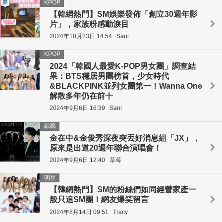
KPOP
【韓網熱門】SM娛樂發佈「創立30週年影
片」，家族粉感動淚目
2024年10月23日 14:54
Sani
KPOP
2024「韓國人最愛K-POP男女團」調查結
果：BTS穩居男團榜首，少女時代
&BLACKPINK並列女團第一！Wanna One
解散多年仍在前十
2024年9月6日 16:39
Sani
綜藝
金在中&金俊秀深夜突丟好消息組「JX」，
原來是出道20週年聯合演唱會！
2024年9月6日 12:40
草莓
明星
【韓網熱門】SM的粉絲們如同經營家產一
般只追SM團！網友爆笑留言
2024年8月14日 09:51
Tracy