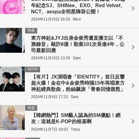
年紀念SJ、SHINee、EXO、Red Velvet、
NCT、aespa全明星陣容公開！
2024年11月15日 16:20
Mico
明星
東方神起&JYJ出身金俊秀遭直播主以「不
雅錄音」敲詐8億！勒索101次長達4年，公
司最新回應
2024年11月15日 13:26
Sani
KPOP
【有片】JX演唱會「IDENTITY」首日反響
超火爆！金在中&金俊秀時隔15年再唱東方
神起經典歌曲，粉絲飆淚「青春回憶復甦」
2024年11月9日 17:23
Sani
明星
【韓網熱門】SM藝人認為的SM優點！網
友：這就是K-POP的根基啊
2024年11月7日 10:03
Tracy