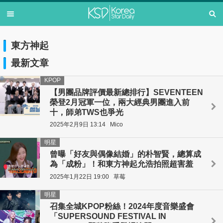
東方神起
最新文章
KPOP
【男團品牌評價最新總排行】SEVENTEEN
榮登2月冠軍一位，兩大經典男團進入前
十，師弟TWS也爭光
2025年2月9日 13:14
Mico
明星
曾曝「好友與偶像結婚」的朴智賢，總算成
為「成粉」！和東方神起允浩拍照超害羞
2025年1月22日 19:00
草莓
明星
召集全城KPOP粉絲！2024年度音樂盛會
「SUPERSOUND FESTIVAL IN