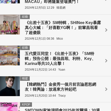
MACAU」即將隆重登場澳門！
2024年12月5日 12:29
韓星網
綜藝
《出差十五夜》SM特輯，SHINee Key暴露
真心大喊：「好喜歡YG啊！」前輩昌珉看
了超傻眼
2024年12月1日 08:36
Mico
綜藝
五代愛豆同堂！《出差十五夜》「SM特
輯」預告公開：最強昌珉、利特、Key、
Karina等共10人出擊！
2024年11月22日 14:43
Yuan
明星
【韓網熱門】金俊秀一個月前言論惹怒網
友！韓輿論：放過東方神起吧
2024年11月20日 10:44
Tracy
KPOP
SMTOWN家族演唱會2025年首爾場：30週