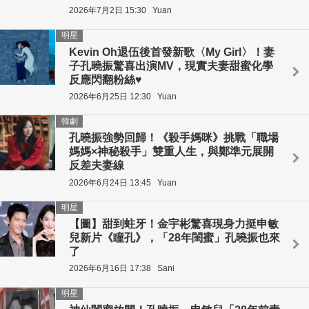
2026年7月2日 15:30
Yuan
明星
Kevin Oh退伍後首發新歌〈My Girl〉！妻
子孔曉振驚喜出演MV，現實夫妻甜蜜化學
反應閃翻粉絲♥
2026年6月25日 12:30
Yuan
韓劇
孔曉振強勢回歸！《殺手媽咪》挑戰「職場
媽媽×神秘殺手」雙重人生，與鄭準元展開
反差夫妻線
2026年6月24日 13:45
Yuan
明星
【圖】甜到蛀牙！金宇彬驚喜現身力挺申敏
兒新片《瞳孔》，「28年閨蜜」孔曉振也來
了
2026年6月16日 17:38
Sani
明星