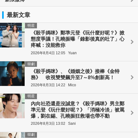
最新文章
明星
《殺手媽咪》鄭準元登《玩什麼好呢？》掀
態度爭議！孔曉振曝「錄影後真的吐了」心
疼喊：沒能救你
2026年8月4日 12:05
Yuan
韓劇
《殺手媽咪》、《婚姻之後》接棒《金特
務》 收視雙雙飆升至7～8%創新高！
2026年8月3日 14:22
Mico
明星
內向社恐還是沒誠意？《殺手媽咪》男主鄭
準元登《玩什麼好呢？》「消極冷淡」被罵
爆，劉在錫、孔曉振狂救場也帶不動
2026年8月3日 13:02
Sani
韓劇