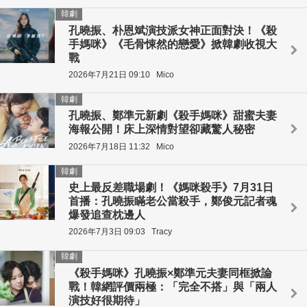
韓劇
孔曉振、朴恩斌演技派女神正面對決！《殺
手媽咪》《毛骨悚然的戀愛》掀韓劇收視大
戰
2026年7月21日 09:10
Mico
韓劇
孔曉振、鄭準元新劇《殺手媽咪》甜蜜夫妻
海報公開！床上深情對望卻藏驚人秘密
2026年7月18日 11:32
Mico
韓劇
史上最反差職場劇！《媽咪殺手》7月31日
首播：孔曉振瞞老公當殺手，鄭俊元記者魂
爆發追查枕邊人
2026年7月3日 09:03
Tracy
韓劇
《殺手媽咪》孔曉振×鄭準元夫妻同框掀論
戰！韓網評價兩極：「完全不搭」與「兩人
演技好很期待」