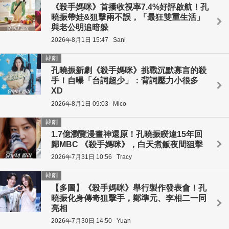
《殺手媽咪》首播收視率7.4%好評啟航！孔
曉振帶娃&狙擊兩不誤，「最狂雙重生活」
與老公明追暗躲
2026年8月1日 15:47
Sani
韓劇
孔曉振新劇《殺手媽咪》挑戰沉默寡言的殺
手！自曝「台詞超少」：背詞壓力小很多
XD
2026年8月1日 09:03
Mico
韓劇
1.7億瀏覽漫畫神還原！孔曉振睽違15年回
歸MBC 《殺手媽咪》，白天煮飯夜間狙擊
2026年7月31日 10:56
Tracy
韓劇
【多圖】《殺手媽咪》舉行製作發表會！孔
曉振化身傳奇狙擊手，鄭準元、李相二一同
亮相
2026年7月30日 14:50
Yuan