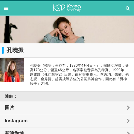
孔曉振
孔曉振（韓語：공효진，1980年4月4日－），韓國女演員，身
高173公分，體重46公斤，名字常被音譯為孔孝真。1999年，
以電影《死亡教室2》出道。由於與車勝元、李善均、張赫、蘇
志燮、金秀賢、趙寅成等多位的公認男神合作，因此有「男神
殺手」之稱。
連結：
圖片
Instagram
新浪微博