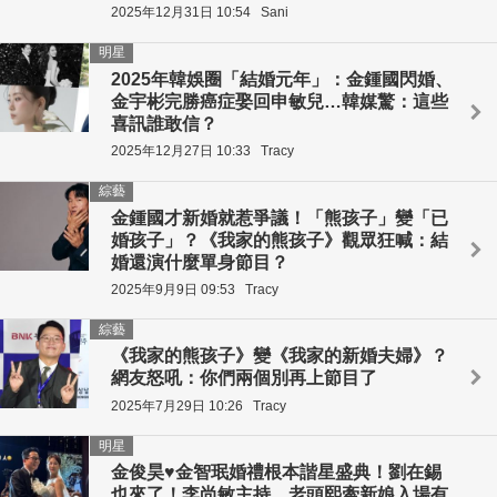
2025年12月31日 10:54
Sani
明星
2025年韓娛圈「結婚元年」：金鍾國閃婚、
金宇彬完勝癌症娶回申敏兒…韓媒驚：這些
喜訊誰敢信？
2025年12月27日 10:33
Tracy
綜藝
金鍾國才新婚就惹爭議！「熊孩子」變「已
婚孩子」？《我家的熊孩子》觀眾狂喊：結
婚還演什麼單身節目？
2025年9月9日 09:53
Tracy
綜藝
《我家的熊孩子》變《我家的新婚夫婦》？
網友怒吼：你們兩個別再上節目了
2025年7月29日 10:26
Tracy
明星
金俊昊♥金智珉婚禮根本諧星盛典！劉在錫
也來了！李尚敏主持，老頭熙牽新娘入場有