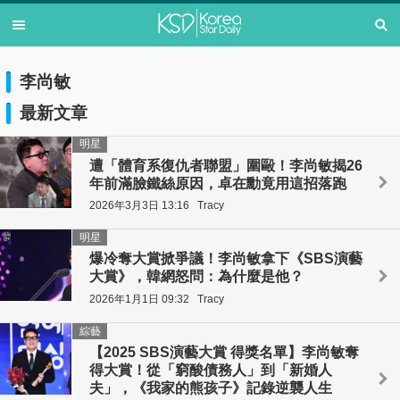
李尚敏
最新文章
明星
遭「體育系復仇者聯盟」圍毆！李尚敏揭26
年前滿臉鐵絲原因，卓在勳竟用這招落跑
2026年3月3日 13:16
Tracy
明星
爆冷奪大賞掀爭議！李尚敏拿下《SBS演藝
大賞》，韓網怒問：為什麼是他？
2026年1月1日 09:32
Tracy
綜藝
【2025 SBS演藝大賞 得獎名單】李尚敏奪
得大賞！從「窮酸債務人」到「新婚人
夫」，《我家的熊孩子》記錄逆襲人生