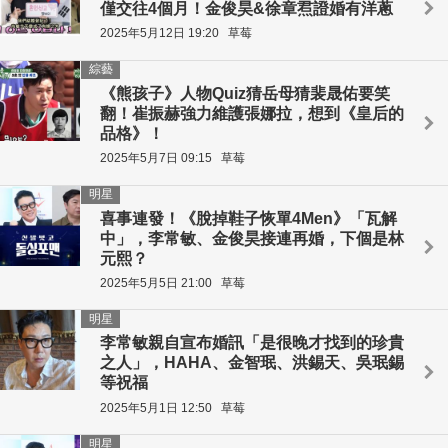
僅交往4個月！金俊昊&徐章焄證婚有洋蔥
2025年5月12日 19:20
草莓
綜藝
《熊孩子》人物Quiz猜岳母猜裴晟佑要笑
翻！崔振赫強力維護張娜拉，想到《皇后的
品格》！
2025年5月7日 09:15
草莓
明星
喜事連發！《脫掉鞋子恢單4Men》「瓦解
中」，李常敏、金俊昊接連再婚，下個是林
元熙？
2025年5月5日 21:00
草莓
明星
李常敏親自宣布婚訊「是很晚才找到的珍貴
之人」，HAHA、金智珉、洪錫天、吳珉錫
等祝福
2025年5月1日 12:50
草莓
明星