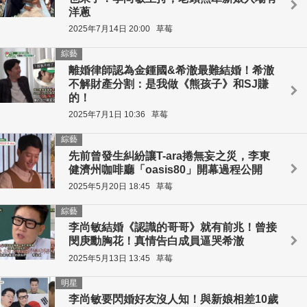
洋蔥
2025年7月14日 20:00
草莓
綜藝
離婚律師認為金鍾國&希澈最難結婚！希澈
不解財產分割：是我做《熊孩子》和SJ賺
的！
2025年7月1日 10:36
草莓
綜藝
先前曾發生糾紛讓T-ara捲無妄之災，李東
健濟州咖啡廳「oasis80」開幕過程公開
2025年5月20日 18:45
草莓
綜藝
李尚敏結婚《認識的哥哥》就有前兆！曾接
閔庚勳胸花！真情告白成員逼哭希澈
2025年5月13日 13:45
草莓
明星
李尚敏要閃婚好友沒人知！與新娘相差10歲