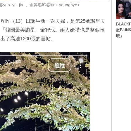
n_ye_jin_、金昇惠IG@kim_seunghye）
界昨（13）日誕生新一對夫婦，是第25號諧星夫
BLACK
和「韓國最美諧星」金智珉。兩人婚禮也是整個韓
慰BLI
暖」
了高達1200張的喜帖。