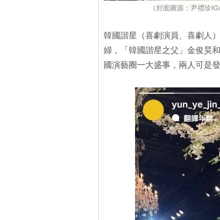
（封面圖源：尹禮珍IG@yu
韓國諧星（喜劇演員、喜劇人）
婦，「韓國諧星之父」金俊昊
國演藝圈一大盛事，兩人可是發出