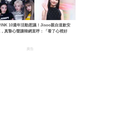
PINK 10週年活動惹議！Jisoo親自道歉安
NK，真摯心聲讓韓網直呼：「看了心裡好
廣告