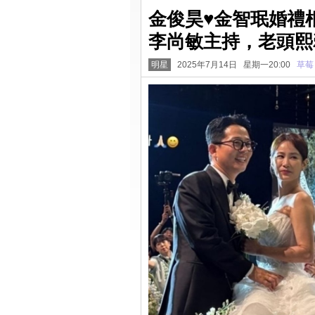
金俊昊♥金智珉婚禮
李尚敏主持，老頭熙
明星
2025年7月14日 星期一20:00
草莓