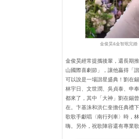
金俊昊&金智珉完婚，
金俊昊經常提攜後輩，還長期
山國際喜劇節」，讓他贏得「
可以說是一場諧星盛典！劉在
林宇日、文世潤、吳貞泰、申
都來了，其中「大神」劉在錫
在。卞基洙和洪仁奎擔任典禮
歌歌手獻唱〈南行列車〉時，
嗨。另外，祝歌陣容還有專業歌