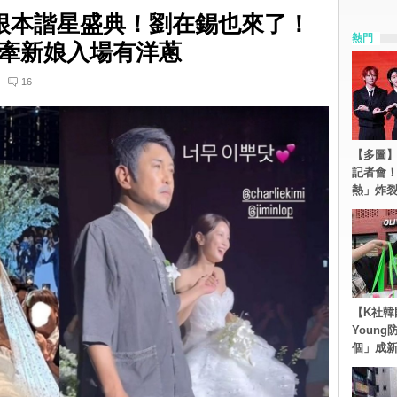
根本諧星盛典！劉在錫也來了！
熱門
牽新娘入場有洋蔥
16
【多圖】S
記者會
熱」炸
【K社韓
Youn
個」成