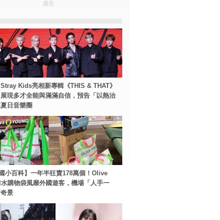
廣告
tray Kids亮相新專輯《THIS & THAT》
！展現多才全能與滿滿自信，預告「以熱治
裂夏日音樂圈
國小百科】一年半狂賣178萬個！Olive
g防水購物袋風靡外國遊客，機場「人手一
新奇景