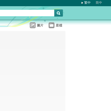
繁中
简中
圖片
星檔