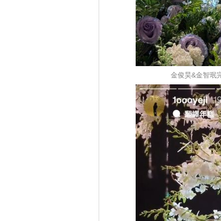
金俊昊&金智珉完婚