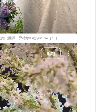
（圖源：尹禮珍IG@yun_ye_jin_）