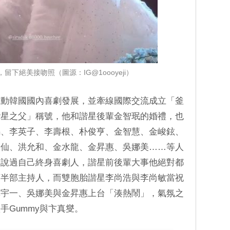
留下絕美接吻照（圖源：IG@1oooyeji）
推動韓國國內喜劇發展，並牽線國際交流成立「釜
諧星之父」稱號，他和諧星後輩金智珉的婚禮，也
錫、李英子、李壽根、朴俊亨、金智慧、金峻鉉、
奉仙、洪允和、金水龍、金昇惠、吳娜美……等人
曾說過自己終身喜劇人，諧星前後輩大事他絕對都
下半部主持人，而雙胞胎諧星李尚浩與李尚敏當祝
林宇一、吳娜美與金昇惠上台「湊熱鬧」，氣氛之
手Gummy與卞真燮。