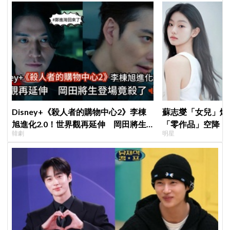
Disney+《殺人者的購物中心2》李棟
蘇志燮「女兒」爆
旭進化2.0！世界觀再延伸 岡田將生
「零作品」空降《
韓劇
明星
登場竟殺了「他」
片被挖出網驚呆：