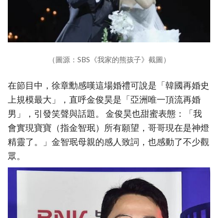
（圖源：SBS《我家的熊孩子》截圖）
在節目中，徐章勳感嘆這場婚禮可說是「韓國再婚史
上規模最大」，直呼金俊昊是「亞洲唯一頂流再婚
男」，引發笑聲與話題。 金俊昊也甜蜜表態：「我
會實現寶寶（指金智珉）所有願望，哥哥現在是神燈
精靈了。」金智珉母親的感人致詞，也感動了不少觀
眾。