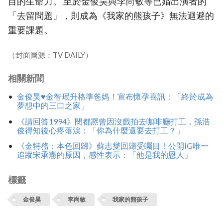
目的生命力。 至於金俊昊與李尚敏等已婚出演者的
「去留問題」，則成為《我家的熊孩子》無法迴避的
重要課題。
（封面圖源：TV DAILY）
相關新聞
金俊昊♥金智珉升格準爸媽！宣布懷孕喜訊：「終於成為
夢想中的三口之家」
《請回答1994》閔都凞曾因沒戲拍去咖啡廳打工，孫浩
俊得知後心疼落淚：「你為什麼還要去打工？」
《金特務：本色回歸》蘇志燮回歸受矚目！公開IG唯一
追蹤宋承憲的原因，感性表示：「他是我的恩人」
標籤
金俊昊
李尚敏
我家的熊孩子