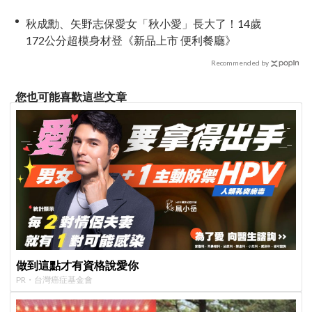
秋成勳、矢野志保愛女「秋小愛」長大了！14歲
172公分超模身材登《新品上市 便利餐廳》
Recommended by
您也可能喜歡這些文章
做到這點才有資格說愛你
PR・台灣癌症基金會