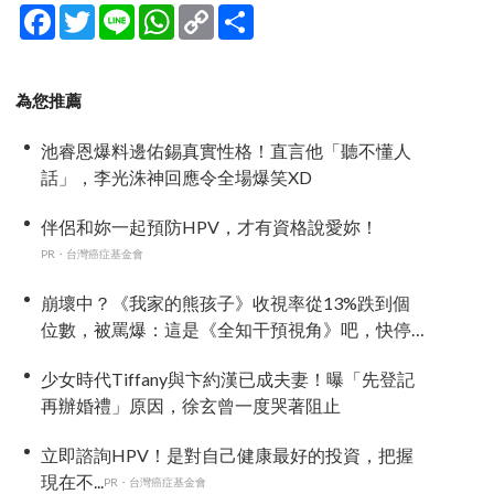
Facebook
Twitter
Line
WhatsApp
Copy
分
Link
享
為您推薦
池睿恩爆料邊佑錫真實性格！直言他「聽不懂人
話」，李光洙神回應令全場爆笑XD
伴侶和妳一起預防HPV，才有資格說愛妳！
PR・台灣癌症基金會
崩壞中？《我家的熊孩子》收視率從13%跌到個
位數，被罵爆：這是《全知干預視角》吧，快停
播
少女時代Tiffany與卞約漢已成夫妻！曝「先登記
再辦婚禮」原因，徐玄曾一度哭著阻止
立即諮詢HPV！是對自己健康最好的投資，把握
現在不...
PR・台灣癌症基金會