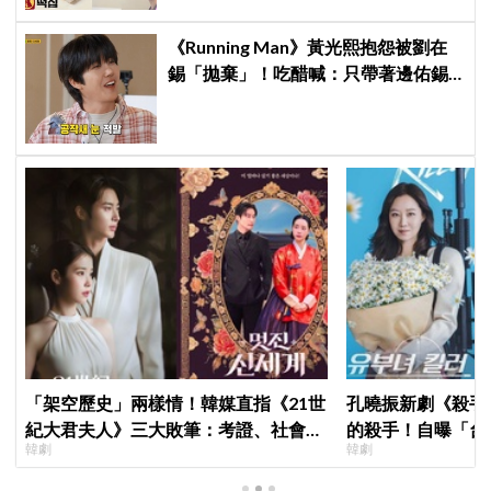
《Running Man》黃光熙抱怨被劉在
錫「拋棄」！吃醋喊：只帶著邊佑錫
到處跑
「架空歷史」兩樣情！韓媒直指《21世
孔曉振新劇《殺手
紀大君夫人》三大敗筆：考證、社會
的殺手！自曝「台
韓劇
韓劇
觀、女性敘事全垮！讚《我的王室死對
小很多XD
頭》諷刺到位