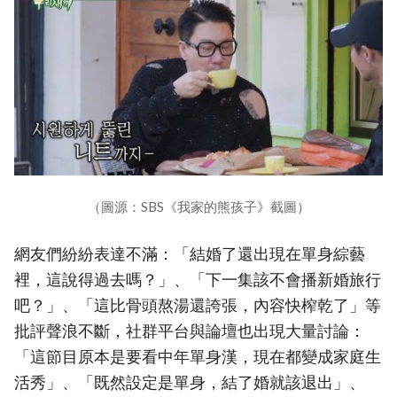
（圖源：SBS《我家的熊孩子》截圖）
網友們紛紛表達不滿：「結婚了還出現在單身綜藝
裡，這說得過去嗎？」、「下一集該不會播新婚旅行
吧？」、「這比骨頭熬湯還誇張，內容快榨乾了」等
批評聲浪不斷，社群平台與論壇也出現大量討論：
「這節目原本是要看中年單身漢，現在都變成家庭生
活秀」、「既然設定是單身，結了婚就該退出」、