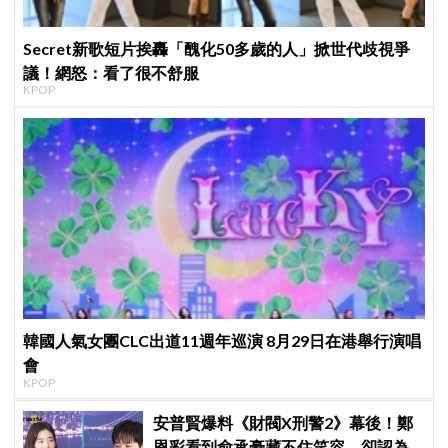
Secret新歌短片挨轟「醜化50多歲的人」掀世代歧視爭
議！網怒：看了很不舒服
KPOP
韓國人氣女團CLC出道11週年巡演 8月29日在港舉行演唱
會
KPOP
安普賢爆料《財閥X刑警2》幕後！鄭
恩彩看到俞承豪藏不住笑容，卻認為