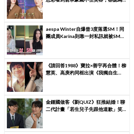
安普賢只是「搞笑男」
aespa Winter自爆曾3度落選SM！同
團成員Karina則靠一封私訊就被SM相
中
《請回答1988》寶拉×善宇再合體！柳
慧英、高庚杓同框出演《我獨自生
活》，戲裡夫妻戲外也有特別緣分
金鍾國做客《劉QUIZ》狂推結婚！聊
二代計畫「若生兒子先跟他道歉」笑
瘋網