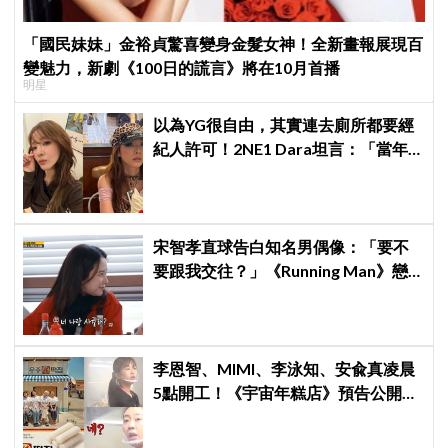
「國民妹妹」金裕貞驚喜變身金髮女神！全新畫報展現百
變魅力，新劇《100日的謊言》將在10月首播
明星
以為YG很自由，其實連去廁所都要經
紀人許可！2NE1 Dara坦言：「當年
超羨慕少女時代」
宋智孝直球告白知名男偶像：「要不
要跟我交往？」《Running Man》戀
愛線全面大爆發
李恩智、MIMI、李泳知、安兪真凌晨
5點開工！《宇宙年糕店》預告公開，
網友笑喊：「難得看到兪真這麼安
靜」