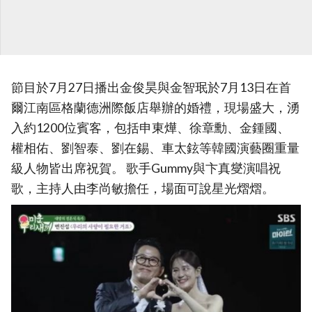
節目於7月27日播出金俊昊與金智珉於7月13日在首
爾江南區格蘭德洲際飯店舉辦的婚禮，現場盛大，湧
入約1200位賓客，包括申東燁、徐章勳、金鍾國、
權相佑、劉智泰、劉在錫、車太鉉等韓國演藝圈重量
級人物皆出席祝賀。 歌手Gummy與卞真燮演唱祝
歌，主持人由李尚敏擔任，場面可說星光熠熠。