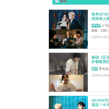
新闻
客串SEV
英珠等人
KPOP
人气男
新歌〈CBZ
2025年1月9
新综《豆
妒都敬秀的
综艺
李光洙
2025年1月8
SEVEN
现在！今