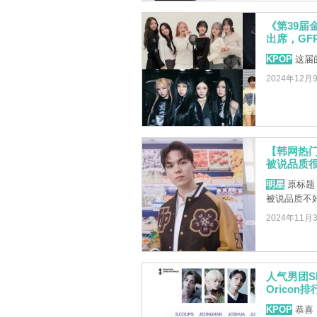
《第39届金
出席，GF
KPOP
这届
2024年12月
【韩网热门】
被说品质
明星
原标题：「
被说品质不好
2024年11月
人气男团S
Oricon
KPOP
恭喜 