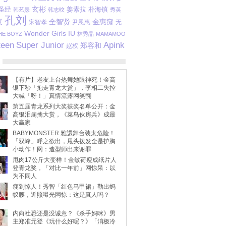
玄彬
圣经
姜素拉
朴海镇
韩艺瑟
韩志旼
秀英
孔刘
金惠奫
夜
全智贤
宋智孝
尹恩惠
无
Wonder Girls
IU
HE BOYZ
林秀晶
MAMAMOO
teen
Super Junior
Apink
郑容和
赵权
【有片】老友上台热舞她眼神死！金高
银下秒「抱走青龙大赏」，李相二失控
大喊「呀！」真情流露网笑翻
第五届青龙系列大奖获奖名单公开：金
高银泪崩擒大赏，《菜鸟伙房兵》成最
大赢家
BABYMONSTER 雅譞舞台装太危险！
「双峰」呼之欲出，甩头拨发全是护胸
小动作！网：造型师出来谢罪
甩肉17公斤大变样！金敏荷瘦成纸片人
登青龙奖，「对比一年前」网惊呆：以
为不同人
瘦到惊人！秀智「红色马甲裙」勒出蚂
蚁腰，近照曝光网惊：这是真人吗？
内向社恐还是没诚意？《杀手妈咪》男
主郑准元登《玩什么好呢？》「消极冷