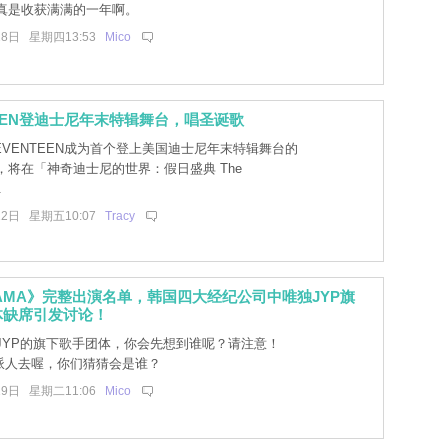
4真是收获满满的一年啊。
28日 星期四13:53
Mico
TEEN登迪士尼年末特辑舞台，唱圣诞歌
EVENTEEN成为首个登上美国迪士尼年末特辑舞台的
人，将在「神奇迪士尼的世界：假日盛典 The
.
22日 星期五10:07
Tracy
 MAMA》完整出演名单，韩国四大经纪公司中唯独JYP旗
体缺席引发讨论！
JYP的旗下歌手团体，你会先想到谁呢？请注意！
有派人去喔，你们猜猜会是谁？
19日 星期二11:06
Mico