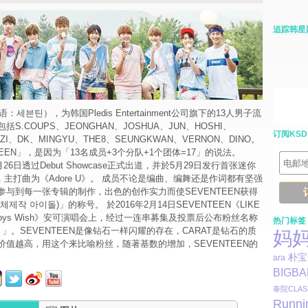
追踪韩星
语：세븐틴），为韩国Pledis Entertainment公司旗下的13人男子流
S.COUPS、JEONGHAN、JOSHUA、JUN、HOSHI、
订阅KSD
I、DK、MINGYU、THE8、SEUNGKWAN、VERNON、DINO。
TEEN」，是因为「13名成员+3个分队+1个团体=17」的说法。
月26日透过Debut Showcase正式出道，并於5月29日发行首张迷你
t》，主打曲为《Adore U》。 成员不论是编曲、编舞还是作词都有坚强
参与到每一张专辑的制作，出色的创作实力而使SEVENTEEN获得
제작 아이돌)」的称号。 於2016年2月14日SEVENTEEN《LIKE
– Boys Wish》安可演唱会上，经过一连串募集及投票后公布粉丝名称
热门标签
T) 」。SEVENTEEN是像钻石一样闪耀的存在，CARAT是钻石的质
妈
价值越高，用这个来比喻粉丝，随著基数的增加，SEVENTEEN的
朴宝
ara
BIGB
泰院CLAS
Runni