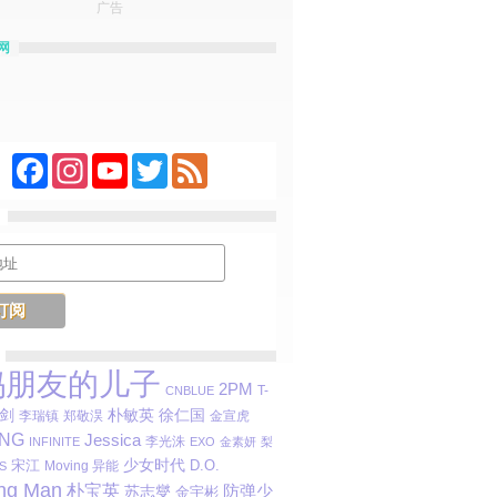
广告
网
Facebook
Instagram
YouTube
Twitter
Feed
妈朋友的儿子
2PM
T-
CNBLUE
剑
朴敏英
徐仁国
李瑞镇
郑敬淏
金宣虎
ANG
Jessica
李光洙
INFINITE
EXO
金素妍
梨
宋江
少女时代
D.O.
Moving 异能
S
ng Man
朴宝英
防弹少
苏志燮
金宇彬