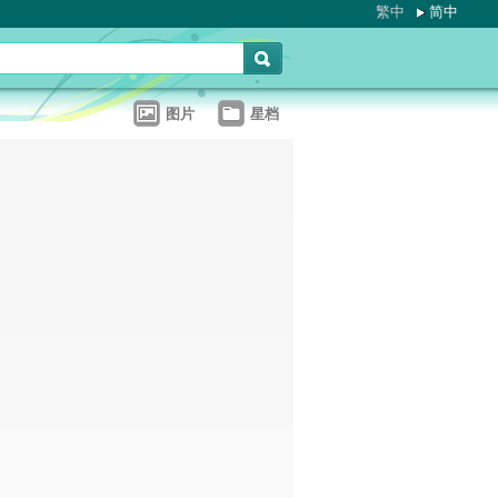
繁中
简中
图片
星档