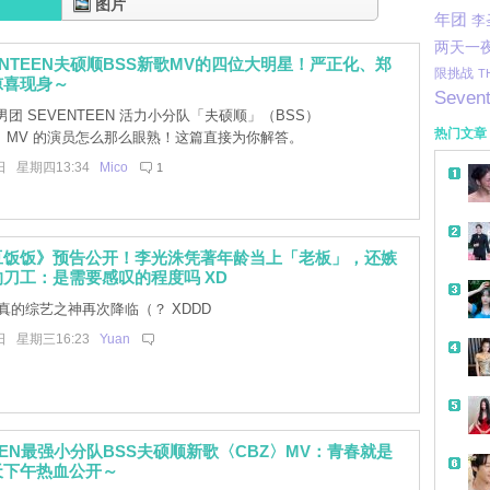
图片
年团
李
两天一
ENTEEN夫硕顺BSS新歌MV的四位大明星！严正化、郑
限挑战
T
惊喜现身～
Seven
团 SEVENTEEN 活力小分队「夫硕顺」（BSS）
热门文章
〉MV 的演员怎么那么眼熟！这篇直接为你解答。
日 星期四13:34
Mico
1
豆饭饭》预告公开！李光洙凭著年龄当上「老板」，还嫉
刀工：是需要感叹的程度吗 XD
真的综艺之神再次降临（？ XDDD
日 星期三16:23
Yuan
TEEN最强小分队BSS夫硕顺新歌〈CBZ〉MV：青春就是
天下午热血公开～