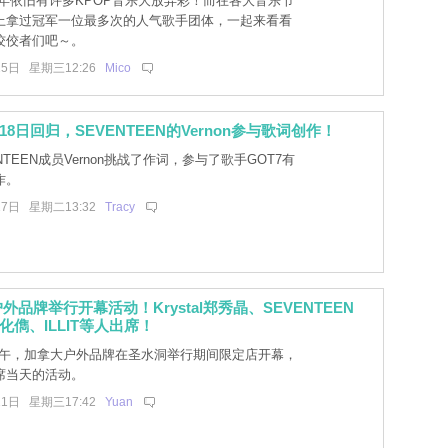
4年依旧有许多KPOP音乐大放异彩！而在各大音乐节
上拿过冠军一位最多次的人气歌手团体，一起来看看
佼佼者们吧～。
25日 星期三12:26
Mico
18日回归，SEVENTEEN的Vernon参与歌词创作！
NTEEN成员Vernon挑战了作词，参与了歌手GOT7有
作。
17日 星期二13:32
Tracy
外品牌举行开幕活动！Krystal郑秀晶、SEVENTEEN
魏化儁、ILLIT等人出席！
下午，加拿大户外品牌在圣水洞举行期间限定店开幕，
席当天的活动。
11日 星期三17:42
Yuan