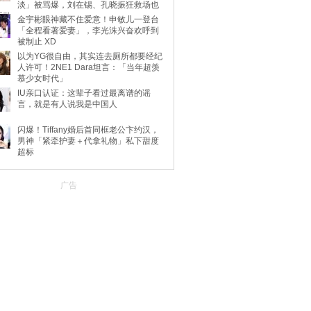
淡」被骂爆，刘在锡、孔晓振狂救场也
不动
金宇彬眼神藏不住爱意！申敏儿一登台
「全程看著爱妻」，李光洙兴奋欢呼到
被制止 XD
以为YG很自由，其实连去厕所都要经纪
人许可！2NE1 Dara坦言：「当年超羡
慕少女时代」
IU亲口认证：这辈子看过最离谱的谣
言，就是有人说我是中国人
闪爆！Tiffany婚后首同框老公卞约汉，
男神「紧牵护妻＋代拿礼物」私下甜度
超标
广告