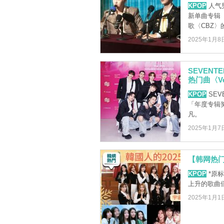
KPOP
人气男
新单曲专辑《
歌〈CBZ〉的 
2025年1月8
SEVEN
热门曲〈Ve
KPOP
SEV
「年度专辑
凡。
2025年1月7
【韩网热门
KPOP
*原标
上升的歌曲
2025年1月1