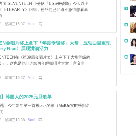
团 SEVENTEEN 小分队「BSS夫硕顺」今天以全
带
TELEPARTY》回归，粉丝们已经迫不急待想看新
...
日 星期三15:07
Mico
TEEN金唱片奖上拿下「年度专辑奖」大赏，压轴曲目重现
ry Nice〉展现满满活力
ENTEEN在《第39届金唱片奖》上夺下了大赏等级的
奖」，这也是他们连续两年蝉联唱片大赏，意义非
日 星期二16:57
Mico
】韩国人的2025元旦歌单
题：今年新年第一首被pick的歌（MelOn实时榜排名
们）
日 星期三13:38
Sani