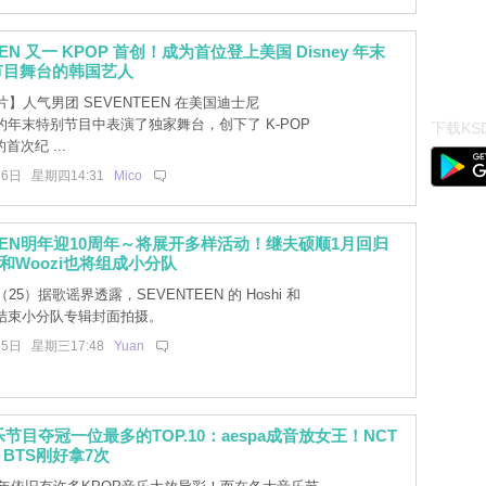
EEN 又一 KPOP 首创！成为首位登上美国 Disney 年末
节目舞台的韩国艺人
】人气男团 SEVENTEEN 在美国迪士尼
y）的年末特别节目中表演了独家舞台，创下了 K-POP
下载KSD
次纪 ...
26日 星期四14:31
Mico
TEEN明年迎10周年～将展开多样活动！继夫硕顺1月回归
i和Woozi也将组成小分队
25）据歌谣界透露，SEVENTEEN 的 Hoshi 和
最近结束小分队专辑封面拍摄。
25日 星期三17:48
Yuan
乐节目夺冠一位最多的TOP.10：aespa成音放女王！NCT
BTS刚好拿7次