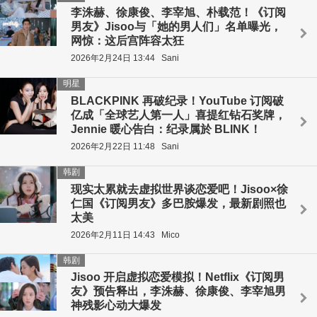
李洙赫、徐康俊、李宰旭、朴载范！《订阅
男友》Jisoo与「她的男人们」名单曝光，
网惊：这后宫阵容太狂
2026年2月24日 13:44
Sani
明星
BLACKPINK 再破纪录！YouTube 订阅破
亿成「全球艺人第一人」喜提红钻石奖牌，
Jennie 暖心告白：纪录属於 BLINK！
2026年2月22日 11:48
Sani
韩剧
现实太累就去虚拟世界谈恋爱吧！Jisoo×徐
仁国《订阅男友》多巴胺爆发，最新剧照也
太美
2026年2月11日 14:43
Mico
韩剧
Jisoo 开启虚拟恋爱模拟！Netflix《订阅男
友》预告释出，李洙赫、徐康俊、李宰旭男
神残影心动大爆发