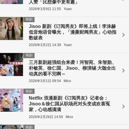
人赞「比想像中更有趣」
2026年3月9日 11:55
Yuan
韩剧
Jisoo 新剧《订阅男友》即将上线！李洙赫
低音炮语音曝光，「漫撕财阀男友」心动指
数破表
2026年3月2日 14:39
Yuan
韩剧
三月新剧超强组合来袭！河智苑、朱智勋、
朴敏英、徐仁国、Jisoo、柳演锡 大咖全出
动真的看不完啊～
2026年3月1日 09:54
Mico
韩剧
Netflix 浪漫新剧《订阅男友》记者会：
Jisoo＆徐仁国从职场死对头变成欢喜冤
家，心动感满满
2026年2月26日 14:50
Mico
韩剧