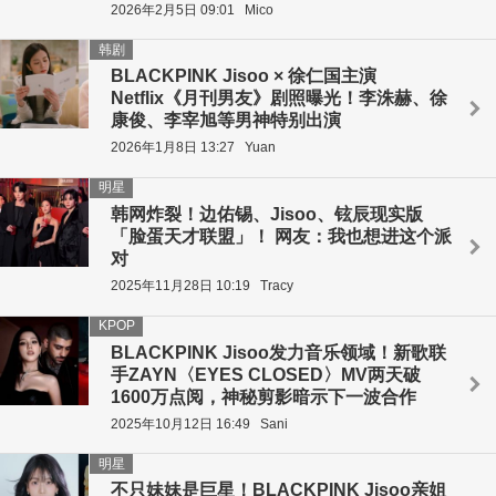
2026年2月5日 09:01
Mico
韩剧
BLACKPINK Jisoo × 徐仁国主演
Netflix《月刊男友》剧照曝光！李洙赫、徐
康俊、李宰旭等男神特别出演
2026年1月8日 13:27
Yuan
明星
韩网炸裂！边佑锡、Jisoo、铉辰现实版
「脸蛋天才联盟」！ 网友：我也想进这个派
对
2025年11月28日 10:19
Tracy
KPOP
BLACKPINK Jisoo发力音乐领域！新歌联
手ZAYN〈EYES CLOSED〉MV两天破
1600万点阅，神秘剪影暗示下一波合作
2025年10月12日 16:49
Sani
明星
不只妹妹是巨星！BLACKPINK Jisoo亲姐