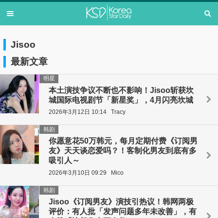
Jisoo
最新文章
明星
本土演技争议不断也不影响！Jisoo斩获坎
城国际电视剧节「新星奖」，4月闪亮坎城
2026年3月12日 10:14
Tracy
韩剧
你愿意花50万韩元，每月定期付费《订阅男
友》天天谈恋爱吗？！客制化男友到底有多
吸引人～
2026年3月10日 09:29
Mico
韩剧
Jisoo《订阅男友》演技引热议！韩网两极
评价：有人批「发声问题多年未改善」，有