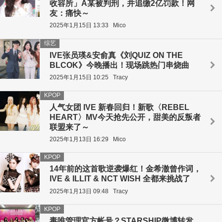
收容所」A某被判刑，并追缴2亿罚款！网
友：痛快～
2025年1月15日 13:33
Mico
综艺
IVE张员瑛&安俞真《刘QUIZ ON THE
BLCOK》今晚播出！现场跳热门串烧曲
2025年1月15日 10:25
Tracy
KPOP
人气女团 IVE 新春回归！新歌〈REBEL
HEART〉MV今天抢先公开，甜美的反叛者
联盟来了～
2025年1月13日 16:29
Mico
KPOP
14年前的这首歌逆袭爆红！金希澈曾作词，
IVE & ILLIT & NCT WISH 全都来挑战了
2025年1月13日 09:48
Tracy
KPOP
毒唯管理官方帐号？STARSHIP微博转发