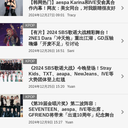
【韩网热门】aespa Karina和IVE安俞真合
作内幕！网友：美女同台，对我眼睛很友好
2024年12月27日 09:01
Tracy
KPOP
【有片】2024 SBS歌谣大战精彩舞台！
2NE1 Dara「冲天炮」重出江湖，GD压轴
嗨爆「开麦不足」引讨论
2024年12月26日 16:51
Sani
KPOP
《2024 SBS歌谣大战》今晚登场！Stray
Kids、TXT、aeapa、NewJeans、IVE等
大势团体登上红毯
2024年12月25日 15:20
Yuan
KPOP
《第39届金唱片奖》第二波阵容：
SEVENTEEN、aespa、IVE等出席，
GFRIEND将带来「出道10周年」纪念舞台
2024年12月9日 15:27
Yuan