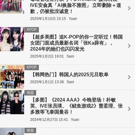
IVE安兪真「AI换脸不雅照」 立即删除＋道
歉，仍被批没诚意！
2025年1月10日 15:15
Yuan
KPOP
【超多美图】追K-POP的你一定听过！韩国
女团门面成员最新名词「张Ka薛有」，
2024年的她们也闪闪发光
2025年1月2日 19:01
Sani
KPOP
【韩网热门】韩国人的2025元旦歌单
2025年1月1日 13:38
Sani
明星
【多图】《2024 AAA》今晚登场！朴敏
英、IVE张员瑛、《鱿鱼游戏2》曺柔理、张
多雅等飞泰国曼谷！
2024年12月27日 15:41
Yuan
明星