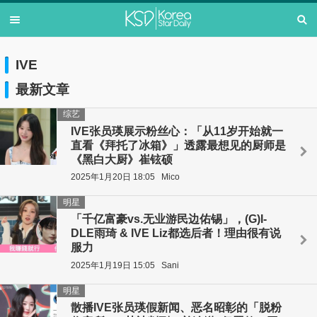
IVE
最新文章
综艺
IVE张员瑛展示粉丝心：「从11岁开始就一
直看《拜托了冰箱》」透露最想见的厨师是
《黑白大厨》崔铉硕
2025年1月20日 18:05
Mico
明星
「千亿富豪vs.无业游民边佑锡」，(G)I-
DLE雨琦 & IVE Liz都选后者！理由很有说
服力
2025年1月19日 15:05
Sani
明星
散播IVE张员瑛假新闻、恶名昭彰的「脱粉