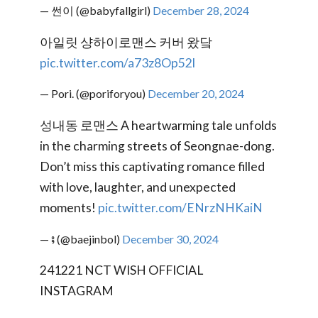
— 썬이 (@babyfallgirl)
December 28, 2024
아일릿 샹하이로맨스 커버 왔닼
pic.twitter.com/a73z8Op52l
— Pori. (@poriforyou)
December 20, 2024
성내동 로맨스 A heartwarming tale unfolds
in the charming streets of Seongnae-dong.
Don’t miss this captivating romance filled
with love, laughter, and unexpected
moments!
pic.twitter.com/ENrzNHKaiN
— ⨾ (@baejinbol)
December 30, 2024
241221 NCT WISH OFFICIAL
INSTAGRAM