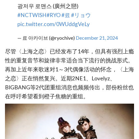
광저우 로맨스 (廣州之戀)
#NCTWISH
#RYO
#료
#リョウ
pic.twitter.com/0WUddgVeLy
— 료 아카이브 (@ryochive)
December 21, 2024
尽管〈上海之恋〉已经发布了14年，但具有强烈上瘾
性的重复音节和旋律非常适合当下流行的挑战形式。
再加上近年来歌迷对1～3代偶像活动的怀念，〈上海
之恋〉正在悄然复兴。近期2NE1、Lovelyz、
BIGBANG等2代团重组消息也频频传出，部份粉丝也
在呼吁希望看到橙子焦糖的重组。