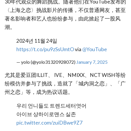
30年代观众的舞蹈挑战。随著他们在YouTube发布的
〈上海之恋〉挑战影片的传播，不仅普通网友，甚至
著名影响者和艺人也纷纷参与，由此掀起了一股风
潮。
2024년 11월 24일
https://t.co/pu9zSsUmtO
via
@YouTube
— yolo (@yolo31320928072)
January 7, 2025
尤其是爱豆团ILLIT、 IVE、NMIXX、NCT WISH等纷
纷模仿并参与了挑战，造就了「城内洞之恋」、「广
州之恋」等，成为热议话题。
우리 언니들도 트렌드세터엿어
아이브 샹하이로맨스 실존
pic.twitter.com/zuiDBwe9Z7