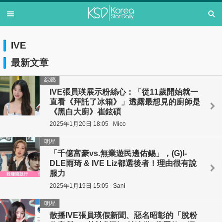
IVE
最新文章
綜藝
IVE張員瑛展示粉絲心：「從11歲開始就一
直看《拜託了冰箱》」透露最想見的廚師是
《黑白大廚》崔鉉碩
2025年1月20日 18:05
Mico
明星
「千億富豪vs.無業遊民邊佑錫」，(G)I-
DLE雨琦 & IVE Liz都選後者！理由很有說
服力
2025年1月19日 15:05
Sani
明星
散播IVE張員瑛假新聞、惡名昭彰的「脫粉