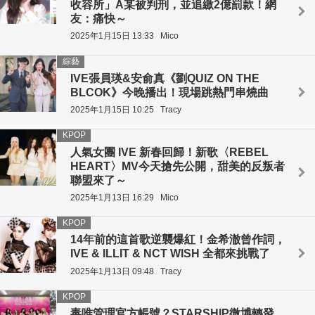
收容所」A某被判刑，並追繳2億罰款！網
友：痛快～
2025年1月15日 13:33
Mico
綜藝
IVE張員瑛&安俞真《劉QUIZ ON THE
BLCOK》今晚播出！現場跳熱門串燒曲
2025年1月15日 10:25
Tracy
KPOP
人氣女團 IVE 新春回歸！新歌〈REBEL
HEART〉MV今天搶先公開，甜美的反叛者
聯盟來了～
2025年1月13日 16:29
Mico
KPOP
14年前的這首歌逆襲爆紅！金希澈曾作詞，
IVE & ILLIT & NCT WISH 全都來挑戰了
2025年1月13日 09:48
Tracy
KPOP
毒唯管理官方帳號？STARSHIP微博轉發