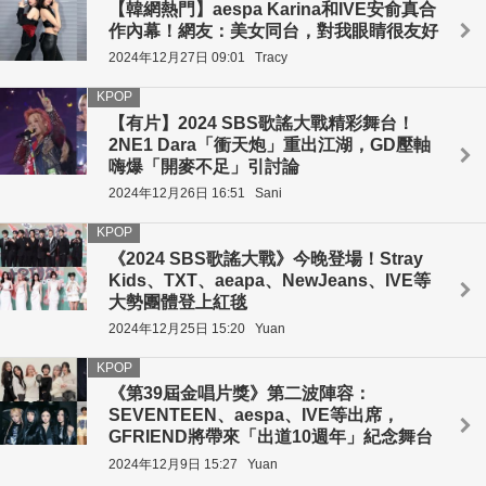
【韓網熱門】aespa Karina和IVE安俞真合
作內幕！網友：美女同台，對我眼睛很友好
2024年12月27日 09:01
Tracy
KPOP
【有片】2024 SBS歌謠大戰精彩舞台！
2NE1 Dara「衝天炮」重出江湖，GD壓軸
嗨爆「開麥不足」引討論
2024年12月26日 16:51
Sani
KPOP
《2024 SBS歌謠大戰》今晚登場！Stray
Kids、TXT、aeapa、NewJeans、IVE等
大勢團體登上紅毯
2024年12月25日 15:20
Yuan
KPOP
《第39屆金唱片獎》第二波陣容：
SEVENTEEN、aespa、IVE等出席，
GFRIEND將帶來「出道10週年」紀念舞台
2024年12月9日 15:27
Yuan