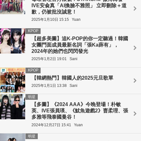
IVE安兪真「AI換臉不雅照」 立即刪除＋道
歉，仍被批沒誠意！
2025年1月10日 15:15
Yuan
KPOP
【超多美圖】追K-POP的你一定聽過！韓國
女團門面成員最新名詞「張Ka薛有」，
2024年的她們也閃閃發光
2025年1月2日 19:01
Sani
KPOP
【韓網熱門】韓國人的2025元旦歌單
2025年1月1日 13:38
Sani
明星
【多圖】《2024 AAA》今晚登場！朴敏
英、IVE張員瑛、《魷魚遊戲2》曺柔理、張
多雅等飛泰國曼谷！
2024年12月27日 15:41
Yuan
明星