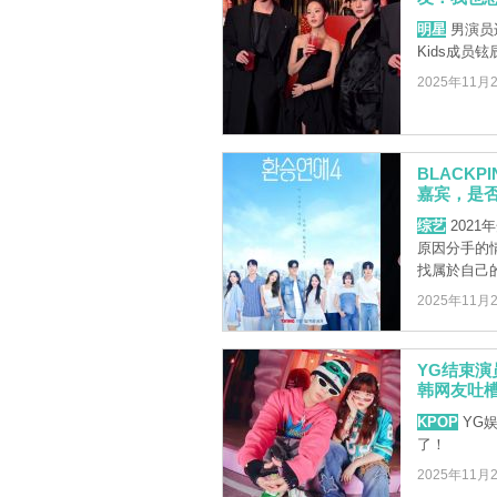
明星
男演员边
Kids成员铉
2025年11月
BLACKP
嘉宾，是
综艺
202
原因分手的
找属於自己的
2025年11月
YG结束
韩网友吐槽
KPOP
YG
了！
2025年11月