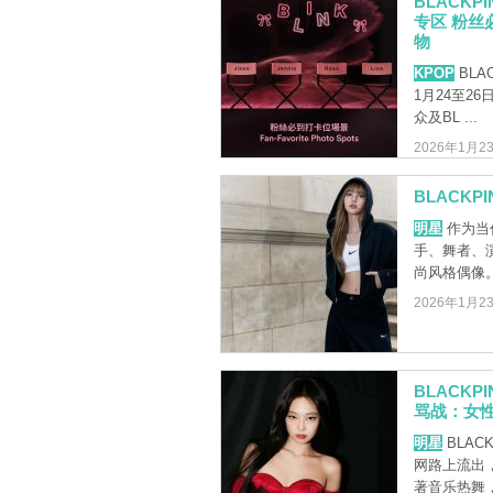
BLACK
专区 粉丝
物
KPOP
BLA
1月24至2
众及BL ...
2026年1月2
BLACKPI
明星
作为当
手、舞者、
尚风格偶像
2026年1月2
BLACK
骂战：女
明星
BLAC
网路上流出
著音乐热舞，动