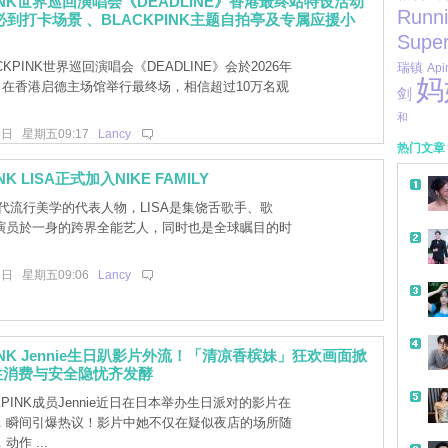
PINK世界巡回演唱会《DEADLINE》香港最终站特设活动
Runn
必到打卡场景 、BLACKPINK主题自拍亭及专属应援小
Super
CKPINK世界巡回演唱会《DEADLINE》会於2026年
瑞镇
Api
妈
6日在香港启德主场馆举行最终场，相信超过10万名观
剑
和
3日 星期五09:17
Lancy
热门文章
NK LISA正式加入NIKE FAMILY
代流行美学的代表人物，LISA是集饶舌歌手、歌
演员於一身的跨界全能艺人，同时也是全球瞩目的时
。
3日 星期五09:06
Lancy
PINK Jennie生日趴影片外流！「清凉香槟妹」狂欢画面掀
性消费与安全隐忧齐发酵
KPINK成员Jennie近日在日本举办生日派对的影片在
，瞬间引爆热议！影片中她不仅在疑似夜店的场所随
作 ...