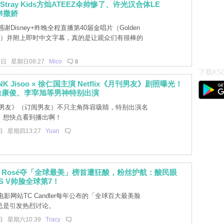
、Stray Kids方灿ATEEZ伞帅惨了、许光汉合体LE
IM撒娇
谢Disney+昨晚全程直播第40届金唱片（Golden
wards）并附上即时中文字幕，真的是让观众们有很棒的
1日 星期日08:27
Mico
8
下载KSD
INK Jisoo × 徐仁国主演 Netflix《月刊男友》剧照曝光！
徐康俊、李宰旭等男神特别出演
男友》（订阅男友）不只主角阵容吸睛，特别出演名
！想快点看到播出啊！
日 星期四13:27
Yuan
Rosé夺「全球最美」榜首遭狂酸，粉丝护航：酸民眼
S V帅脸全球第7！
影网站TC Candler每年公布的「全球百大最美脸
总是引发热烈讨论。
日 星期六10:39
Tracy