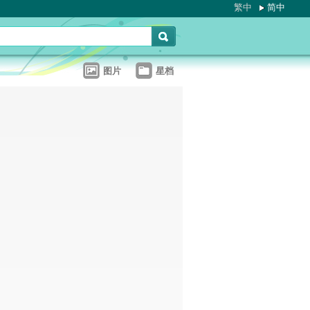
繁中
简中
图片
星档