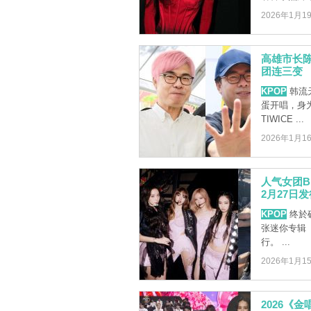
2026年1月1
高雄市长陈其
团连三变
KPOP
韩流天
蛋开唱，身为
TIWICE ...
2026年1月1
人气女团B
2月27日
KPOP
终於确
张迷你专辑《
行。 ...
2026年1月1
2026《