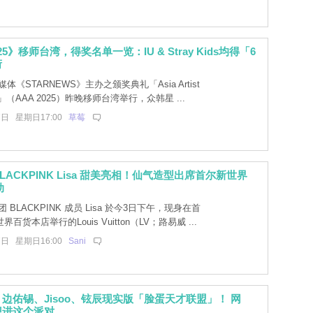
025》移师台湾，得奖名单一览：IU & Stray Kids均得「6
衔
体《STARNEWS》主办之颁奖典礼「Asia Artist
025」（AAA 2025）昨晚移师台湾举行，众韩星 ...
7日 星期日17:00
草莓
LACKPINK Lisa 甜美亮相！仙气造型出席首尔新世界
动
 BLACKPINK 成员 Lisa 於今3日下午，现身在首
百货本店举行的Louis Vuitton（LV；路易威 ...
7日 星期日16:00
Sani
边佑锡、Jisoo、铉辰现实版「脸蛋天才联盟」！ 网
想进这个派对