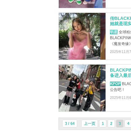
传BLAC
她就是现
明星
全球粉丝
BLACKP
《魔发奇缘》 
2025年11月
BLACK
备进入最
KPOP
BLA
公告吧！
2025年11月
3 / 64
上一页
1
2
3
4