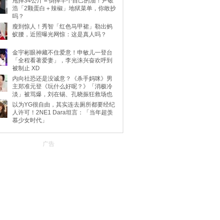
甩掉34公斤＝倒掉半个自己的油！尹敬
浩「2颗蛋白＋辣椒」地狱菜单，你敢抄
吗？
瘦到惊人！秀智「红色马甲裙」勒出蚂
蚁腰，近照曝光网惊：这是真人吗？
金宇彬眼神藏不住爱意！申敏儿一登台
「全程看著爱妻」，李光洙兴奋欢呼到
被制止 XD
内向社恐还是没诚意？《杀手妈咪》男
主郑准元登《玩什么好呢？》「消极冷
淡」被骂爆，刘在锡、孔晓振狂救场也
不动
以为YG很自由，其实连去厕所都要经纪
人许可！2NE1 Dara坦言：「当年超羡
慕少女时代」
广告