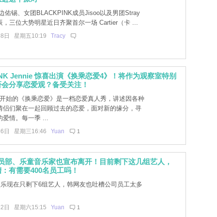
佑锡、女团BLACKPINK成员Jisoo以及男团Stray
辰，三位大势明星近日齐聚首尔一场 Cartier（卡 ...
28日 星期五10:19
Tracy
INK Jennie 惊喜出演《换乘恋爱4》！将作为观察室特别
否会分享恋爱观？备受关注！
1年开始的《换乘恋爱》是一档恋爱真人秀，讲述因各种
情侣们聚在一起回顾过去的恋爱，面对新的缘分，寻
爱情。每一季 ...
26日 星期三16:46
Yuan
1
演员部、乐童音乐家也宣布离开！目前剩下这几组艺人，
：有需要400名员工吗！
娱乐现在只剩下6组艺人，韩网友也吐槽公司员工太多
22日 星期六15:15
Yuan
1