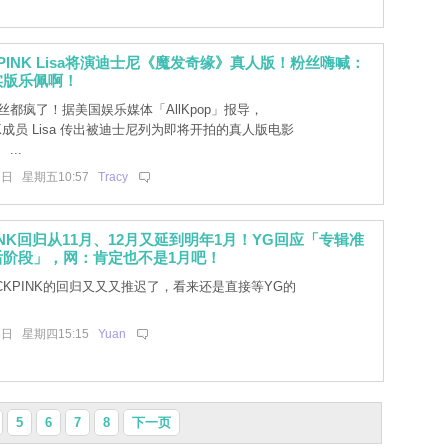
KPINK Lisa将演迪士尼《魔发奇缘》真人版！粉丝嗨喊：
实版乐佩啊！
都疯了！据美国娱乐媒体「AllKpop」报导，
INK成员 Lisa 传出被迪士尼列为即将开拍的真人版电影
...
7日 星期五10:57
Tracy
PINK回归从11月、12月又延到明年1月！YG回应「专辑准
后阶段」，网：肯定也不是1月吧！
CKPINK的回归又又又推迟了，看来还是直接等YG的
6日 星期四15:15
Yuan
5
6
7
8
下一页