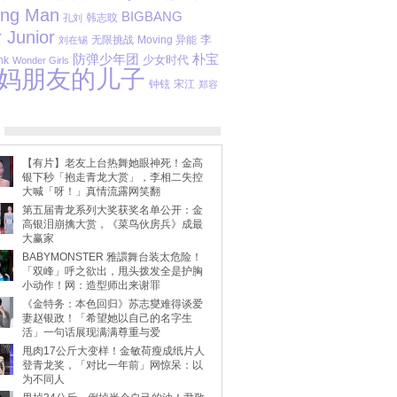
ing Man
BIGBANG
孔刘
韩志旼
 Junior
李
无限挑战
Moving 异能
刘在锡
防弹少年团
朴宝
少女时代
nk
Wonder Girls
妈朋友的儿子
钟铉
宋江
郑容
【有片】老友上台热舞她眼神死！金高
银下秒「抱走青龙大赏」，李相二失控
大喊「呀！」真情流露网笑翻
第五届青龙系列大奖获奖名单公开：金
高银泪崩擒大赏，《菜鸟伙房兵》成最
大赢家
BABYMONSTER 雅譞舞台装太危险！
「双峰」呼之欲出，甩头拨发全是护胸
小动作！网：造型师出来谢罪
《金特务：本色回归》苏志燮难得谈爱
妻赵银政！「希望她以自己的名字生
活」一句话展现满满尊重与爱
甩肉17公斤大变样！金敏荷瘦成纸片人
登青龙奖，「对比一年前」网惊呆：以
为不同人