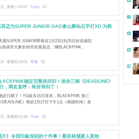
9日 星期一10:07
Tracy
迈为SUPER JUNIOR OAO拿山寨钻石手灯XD 为韩
团SUPER JUNIOR即将在1月23日到25日於高雄巨
高雄市大家长的市长陈其迈，继BLACKPINK、
6日 星期五18:02
草莓
带
LACKPINK确定完整体回归！迷你三辑《DEADLINE》
发行，网友直呼：终於等到了！
定日期了！YG娱乐15日宣布，BLACKPINK 第三
DEADLINE》将於2月27日下午1点（韩国时间）发
5日 星期四13:48
Yuan
金唱片》令我印象深刻的十件事！蔡依林颁新人奖给