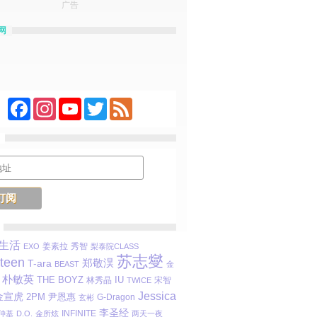
广告
网
Facebook
Instagram
YouTube
Twitter
Feed
生活
姜素拉
秀智
EXO
梨泰院CLASS
苏志燮
teen
T-ara
郑敬淏
BEAST
金
朴敏英
THE BOYZ
IU
林秀晶
宋智
TWICE
Jessica
金宣虎
2PM
尹恩惠
玄彬
G-Dragon
李圣经
INFINITE
仲基
D.O.
金所炫
两天一夜