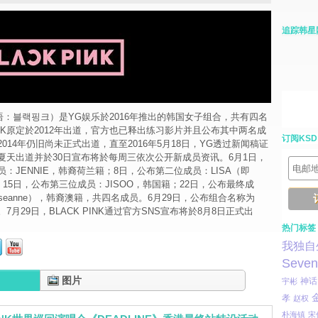
追踪韩星
（韩语：블랙핑크）是YG娱乐於2016年推出的韩国女子组合，共有四名
PINK原定於2012年出道，官方也已释出练习影片并且公布其中两名成
订阅KSD
014年仍旧尚未正式出道，直至2016年5月18日，YG透过新闻稿证
夏天出道并於30日宣布将於每周三依次公开新成员资讯。6月1日，
：JENNIE，韩裔荷兰籍；8日，公布第二位成员：LISA（即
籍；15日，公布第三位成员：JISOO，韩国籍；22日，公布最终成
oseanne），韩裔澳籍，共四名成员。6月29日，公布组合名称为
K」。7月29日，BLACK PINK通过官方SNS宣布将於8月8日正式出
热门标签
我独自
Seven
图片
宇彬
神话
孝
赵权
朴海镇
宋