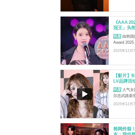
《AAA 2
冠王」头
明星
由韩国媒
Award 2
2025年12月
【影片】B
LV品牌活
明星
人气女团
尔忠武路新世界
2025年12月
韩网炸裂！
友：我也