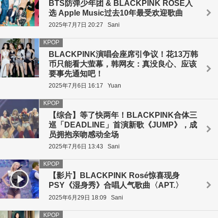
BTS防弹少年团 & BLACKPINK ROSÉ入
选 Apple Music过去10年最受欢迎歌曲
2025年7月7日 20:27
Sani
KPOP
BLACKPINK演唱会座席引争议！花13万韩
币只能看大萤幕，韩网友：真没良心、应该
要事先通知吧！
2025年7月6日 16:17
Yuan
KPOP
【综合】等了快两年！BLACKPINK合体三
巡「DEADLINE」首演新歌《JUMP》，成
员拥抱亲吻感动全场
2025年7月6日 13:43
Sani
KPOP
【影片】BLACKPINK Rosé惊喜现身
PSY《湿身秀》合唱人气歌曲〈APT.〉
2025年6月29日 18:09
Sani
KPOP