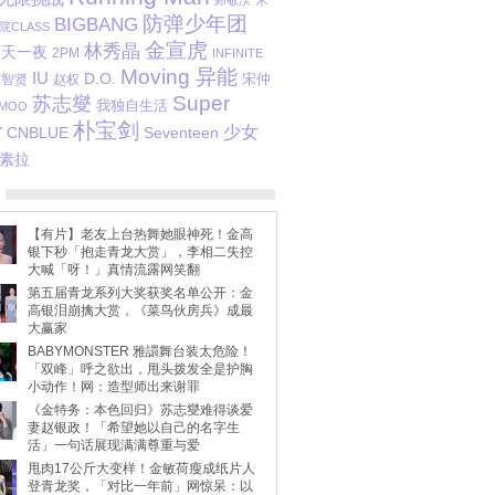
郑敬淏
防弹少年团
BIGBANG
院CLASS
金宣虎
林秀晶
两天一夜
2PM
INFINITE
Moving 异能
IU
D.O.
全智贤
赵权
宋仲
Super
苏志燮
我独自生活
MOO
朴宝剑
r
少女
CNBLUE
Seventeen
素拉
【有片】老友上台热舞她眼神死！金高
银下秒「抱走青龙大赏」，李相二失控
大喊「呀！」真情流露网笑翻
第五届青龙系列大奖获奖名单公开：金
高银泪崩擒大赏，《菜鸟伙房兵》成最
大赢家
BABYMONSTER 雅譞舞台装太危险！
「双峰」呼之欲出，甩头拨发全是护胸
小动作！网：造型师出来谢罪
《金特务：本色回归》苏志燮难得谈爱
妻赵银政！「希望她以自己的名字生
活」一句话展现满满尊重与爱
甩肉17公斤大变样！金敏荷瘦成纸片人
登青龙奖，「对比一年前」网惊呆：以