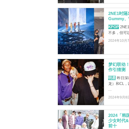
2NE1时隔
Gummy、
KPOP
2NE
不多，但可
2024年10月
梦幻联动！G
作引猜测
明星
昨日深夜
龙）和CL，以
...
2024年9月8
2024「
少女时代&B
前十