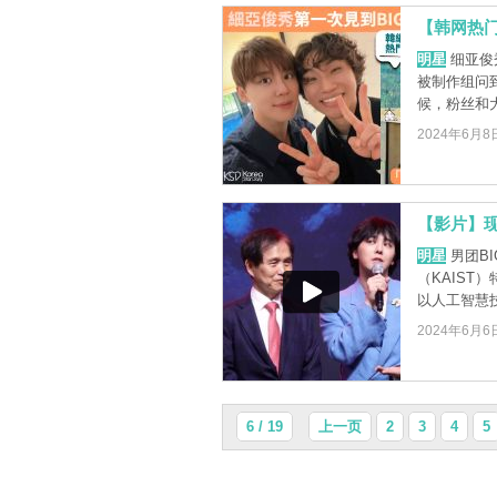
【韩网热门
明星
细亚俊
被制作组问
候，粉丝和大
2024年6月8
【影片】现
明星
男团BI
（KAIS
以人工智慧技 
2024年6月6
6 / 19
上一页
2
3
4
5