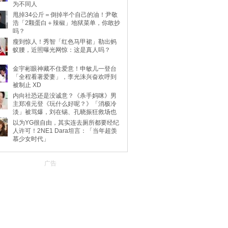
为不同人
甩掉34公斤＝倒掉半个自己的油！尹敬
浩「2颗蛋白＋辣椒」地狱菜单，你敢抄
吗？
瘦到惊人！秀智「红色马甲裙」勒出蚂
蚁腰，近照曝光网惊：这是真人吗？
金宇彬眼神藏不住爱意！申敏儿一登台
「全程看著爱妻」，李光洙兴奋欢呼到
被制止 XD
内向社恐还是没诚意？《杀手妈咪》男
主郑准元登《玩什么好呢？》「消极冷
淡」被骂爆，刘在锡、孔晓振狂救场也
不动
以为YG很自由，其实连去厕所都要经纪
人许可！2NE1 Dara坦言：「当年超羡
慕少女时代」
广告