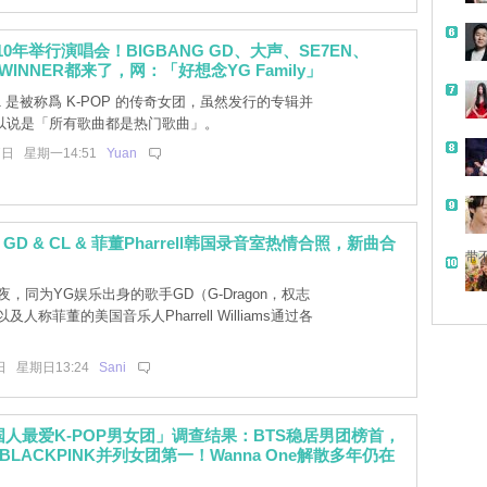
10年举行演唱会！BIGBANG GD、大声、SE7EN、
WINNER都来了，网：「好想念YG Family」
1 是被称爲 K-POP 的传奇女团，虽然发行的专辑并
以说是「所有歌曲都是热门歌曲」。
7日 星期一14:51
Yuan
D & CL & 菲董Pharrell韩国录音室热情合照，新曲合
带
，同为YG娱乐出身的歌手GD（G-Dragon，权志
及人称菲董的美国音乐人Pharrell Williams通过各
日 星期日13:24
Sani
韩国人最爱K-POP男女团」调查结果：BTS稳居男团榜首，
LACKPINK并列女团第一！Wanna One解散多年仍在