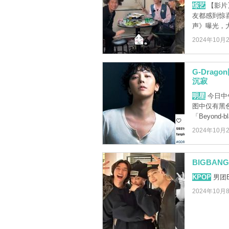
综艺
【影片
友都感到惊喜
声》曝光，大家
2024年10月
G-Dra
沉寂
明星
今日中午
图中仅有黑色
「Beyond-bla
2024年10月
BIGBAN
KPOP
男团B
2024年10月