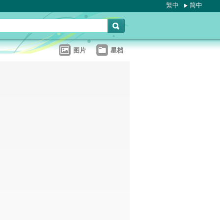
繁中
简中
图片
星档