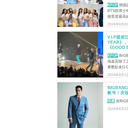
KPOP
韩国
BTS防弹少
接受度最高的偶
2024年9月6
V.I.P提
YEAR》，
《GOOD 
KPOP
BI
场嘉宾除了
要数队友G-Dra
2024年9月1
BIGBAN
帐号！庆
明星
前BIG
2024年8月2