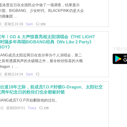
盖洛普近日在全国民众中做了一项调查，结果显示
年团、BIGBANG、少女时代、BLACKPINK仍是大众
像团 ...
日 星期五16:39
Sani
159
前过年！GD & 大声惊喜亮相太阳演唱会《THE LIGHT
时隔多年再唱BIGBANG经典《We Like 2 Party》
BOY》
下载KSD
GBANG成员太阳近两日在首尔举办个人演唱会，第二
之前有透露风声的夫硕顺之外，最令粉丝惊喜的大概
gon（ ...
日 星期日18:34
Sani
G出道18年之际，前成员T.O.P封锁G-Dragon、太阳社交
祝周年纪念日的粉丝们也全都被封锁
BANG成员T.O.P开始删除他的过往。
2日 星期四09:51
Tracy
235