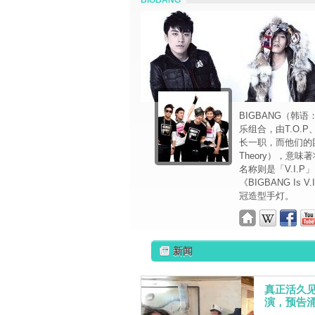
BIGBANG
BIGBANG（韩
乐组合，由T.O.P
长一职，而他们的团体
Theory），意
名称则是「V.I.P」
《BIGBANG I
冠造型手灯。
新闻
真正活久见
演，预告