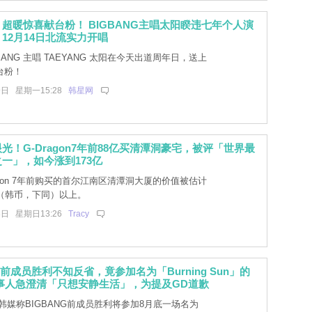
超暖惊喜献台粉！ BIGBANG主唱太阳睽违七年个⼈演
12⽉14⽇北流实⼒开唱
BANG 主唱 TAEYANG 太阳在今天出道周年⽇，送上
台粉！
9日 星期一15:28
韩星网
光！G-Dragon7年前88亿买清潭洞豪宅，被评「世界最
一」，如今涨到173亿
agon 7年前购买的首尔江南区清潭洞大厦的价值被估计
亿（韩币，下同）以上。
8日 星期日13:26
Tracy
G前成员胜利不知反省，竟参加名为「Burning Sun」的
事人急澄清「只想安静生活」，为提及GD道歉
韩媒称BIGBANG前成员胜利将参加8月底一场名为