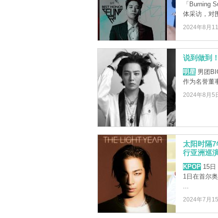
「Burni
体采访，对围 
2024年8月1
说到做到！
明星
男团BI
作为名誉董
2024年8月5
太阳时隔7
行亚洲巡
KPOP
15日
1日在首尔奥
...
2024年7月1