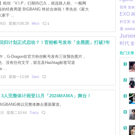
】粉丝「V.I.P」们期待已久，就连路人粉、一般网
智孝
梨泰
的经典男团 BIGBANG 终於合体啦！率先在《家大
EXO
千 ...
朴宝英
26日 星期六08:28
Mico
1
基
MAMA
Junio
gon回归计划正式启动？！官粉帐号发布「全黑图」打破7年
时代
姜
热门文章
，G-Dragon在官方粉丝帐号发布三张预告图片，
、没有任何文字，留言及Hashtag标签写道
 ...
21日 星期一13:09
Sani
G 3人完整体计画登11月「2024MAMA」舞台！
IGBANG将以完整体舞台重新聚首。
8日 星期二10:44
Tracy