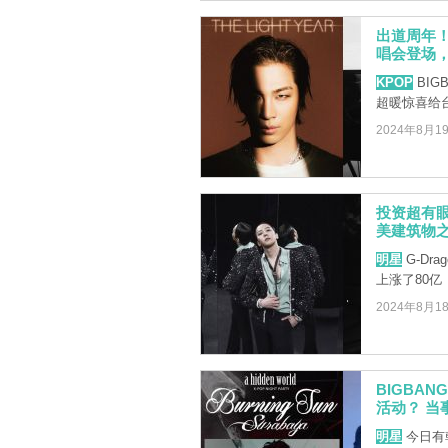
出道周年！
唱会登场，
KPOP
BIG
超暖惊喜给
2024年8月1
投资超有眼
美建筑物之
明星
G-Dr
上涨了80
2024年8月1
BIGBAN
活动？ 当
明星
今日有