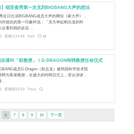
】细亚俊秀第一次见到BIGBANG大声的想法
秀近日出演BIGBANG成员大声的网综《家大声》，
到对彼此的第一印象时说：「东方神起刚出道的时
众看到我的反应 ...
日 星期六14:49
Sani
10
在请叫「权教授」！G-DRAGON特聘教授任命仪式
GBANG成员G-Dragon（权志龙）被韩国科学技术院
T）特聘为客座教授，在盛大的特聘仪式上，登台演讲，
...
日 星期四10:53
Tracy
6
7
8
9
10
下一页