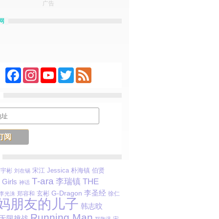
广告
网
Facebook
Instagram
YouTube
Twitter
Feed
宋江
Jessica
朴海镇
伯贤
金宇彬
刘在锡
T-ara
李瑞镇
THE
Girls
神话
李圣经
G-Dragon
玄彬
郑容和
徐仁
李光洙
妈朋友的儿子
韩志旼
Running Man
无限挑战
宋