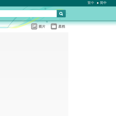
繁中
简中
图片
星档