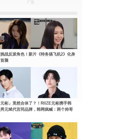
广告
挑战反派角色！新片《特务搞飞机2》化身
团首脑
元彬」竟然合体了？！RIIZE元彬携手韩
美男元斌代言同品牌，韩网疯喊：两个帅哥