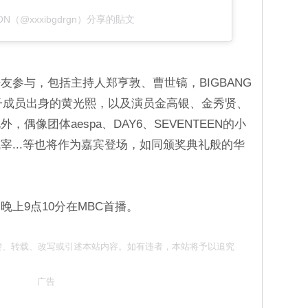
ON（@xxxibgdrgn）分享的貼文
友参与，包括主持人郑亨敦、曹世镐，BIGBANG
之子成员出身的黄光熙，以及演员金高银、金秀贤、
偶像团体aespa、DAY6、SEVENTEEN的小
宰...等也将作为嘉宾登场，如同颁奖典礼般的华
。
周日晚上9点10分在MBC首播。
请勿抄袭、转载、改写或引述本站内容。如有违者，本站将予以追究
广告