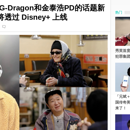
-Dragon和金泰浩PD的话题新
热门
透过 Disney+ 上线
秀英首度
犯罪集
「元斌＋
国传奇
来了！