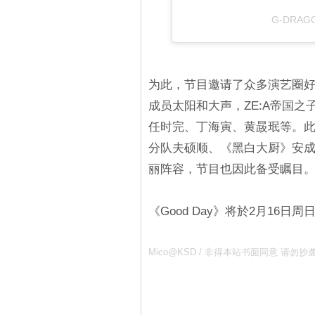
G-DRAG
为此，节目邀请了众多演艺圈好
成员太阳和大声，ZE:A帝国
任时完、丁海寅、黄晸珉等。此外，
分队夫硕顺、《黑白大厨》安成
丽阵容，节目也因此备受瞩目
《Good Day》将於2月16日
Mico@KSD / 非得本站书面同意 