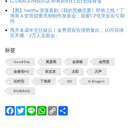
G-DRAGON快闪店 即将於8月13日登陆香港
【图】Netflix 浪漫喜剧《我的荒糖恋爱》即将上线！丁
海寅＆贺营甜蜜亮相制作发表会，甜蜜CP化学反应引期
待
甩开未成年交往疑云！金秀贤宣告强势复出，10月菲律
宾开播「2万人见面会」
标签
Good Day
黄晸珉
金高银
金秀贤
金泰浩PD
权志龙
太阳
大声
任时完
丁海寅
GD
G-Dragon
BIGBANG
Facebook
Twitter
Line
WhatsApp
Copy
分
Link
享