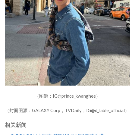
（图源：IG@prince_kwanghee）
（封面图源：GALAXY Corp，TVDaily，IG@d_lable_official）
相关新闻