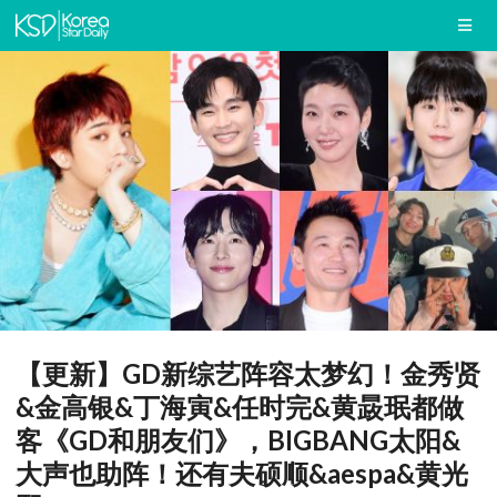
【更新】GD新综艺阵容太梦幻！金秀贤
&金高银&丁海寅&任时完&黄晸珉都做
客《GD和朋友们》，BIGBANG太阳&
大声也助阵！还有夫硕顺&aespa&黄光