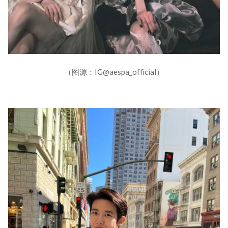
（图源：IG@aespa_official）