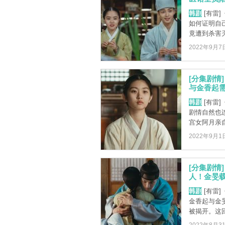
韩剧
[有雷
如何证明自
竟遭到杀害灭
2022年9月7
[分集剧情
与金香起需
韩剧
[有雷
剧情自然也
宫女阿月亲自
2022年9月1
[分集剧情
人！金旻载
韩剧
[有雷
金香起与金
被揭开。这回