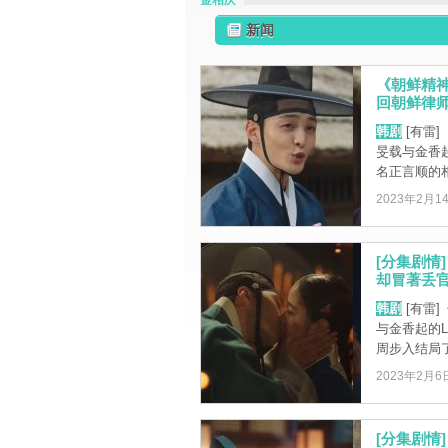
金相庆
新闻
《朝鲜精
回朝鲜律师禹
韩剧
[有雷
旻载与金香
名正言顺的相
2023年2月1
[分集剧情
却冒著丢官风
韩剧
[有雷
与金香起的L
周步入结局了，
2023年2月6
[分集剧情