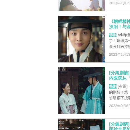
2023年1月1
《朝鲜精
汉阳！与
韩剧
tvN续
了！延续第
最强针医持续
2023年1月1
[分集剧情
内医院从「
韩剧
[有雷
的剧情！第
协助殿下搜证
2022年9月8
[分集剧情
医馆全员陷