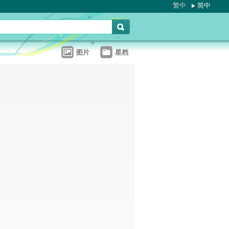
繁中
简中
图片
星档