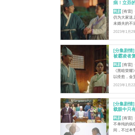
病！立芬的
韩剧
[有雷
仍为大家送
未婚夫的不满
2023年1月2
[分集剧情
被霸凌者复仇
韩剧
[有雷
《黑暗荣耀
以痊愈，金旻
2023年1月2
[分集剧情
载眼中只有
韩剧
[有雷
不单纯的病
间，不过本季