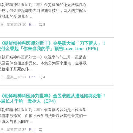
]《朝鲜精神科医师刘世丰》金旻载虽然还无法战胜心
手感，但金香起却努力习得施针技巧，两人的搭配天
脱水的受虐儿石 ...
8日 星期四13:10
Erin
5
]《朝鲜精神科医师刘世丰》金旻载大喊「刀下留人」！
付金香起「你来当我的手」预告Love Line（EP5）
]《朝鲜精神科医师刘世丰》收视率节节上升，虽是古
以及案件也相当多元化。本集分为两个重点，金旻载
确定了杀死奴仆 ...
7日 星期三16:27
Erin
4
]《朝鲜精神科医师刘世丰》金旻载随从遭诬陷将处斩！
展长才千钧一发抢人（EP4）
]《朝鲜精神科医师刘世丰》乍看剧名以为是古代医学
集都牵涉命案，而依照医学与法医以及其他菁英们一
真凶与背后阴谋 ...
1日 星期四15:32
Erin