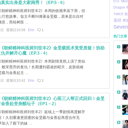
Mov
D.O.
真实出身是大家闺秀！（EP.5 - 6）
I
Dragon
]《朝鲜精神科医师刘世丰2》本周的收视率虽下滑，但
TWICE
梨
上疗愈故事。翁主不断纠缠著金旻载，原来是出自对
圣经
秀
意，而桂树医 ...
Seven
9日 星期日10:58
Erin
1
热门文章
]《朝鲜精神科医师刘世丰2》金旻载医术竟受质疑！协助
并解开心魔（EP.3 - 4）
]《朝鲜精神科医师刘世丰2》本周剧情竟然上演了类似
》般宋慧乔的复仇！长期遭到霸凌的昭天，皮肤病难
载与金香起主 ...
2日 星期日10:42
Erin
2
]《朝鲜精神科医师刘世丰2》心医三人帮正式回归！金旻
金香起变身醋坛子（EP1－2）
]《朝鲜精神科医师刘世丰2》延续上一季剧情再度解开
症！久别重逢更甜蜜的金旻载与金香起再度合作无
加入了殿下的妹 ...