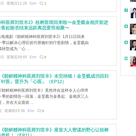
5日 星期日11:28
Erin
1
神科医师刘世丰2》桂树医馆回来啦〜金旻载金相庆前进
金香起能否结束远距离恋爱而相聚〜
集电视剧《朝鲜精神科医师刘世丰2》1月11日回来
一季以解决心理症状代替施针的疗愈剧情，金旻载由
转型成为「心 ...
3日 星期五09:45
Erin
6
]《朝鲜精神科医师刘世丰》未完待续！金旻载成功回归
针医」晋升为「心医」（EP12）
]《朝鲜精神科医师刘世丰》竟然停在这样令人心痒痒
一季的剧情告一段落，金旻载与金香起、金相庆三人
，并在大众面前 ...
日 星期四15:36
Erin
6
]《朝鲜精神科医师刘世丰》座首大人密谋的野心让桂树
危机！（EP11）