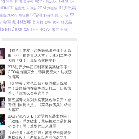
T-ara
ing 异能
Apink
神话
金宇彬
韩志旼
G-
2PM
IU
尹恩惠
NFINITE
金所炫
宋仲基
刘在锡
李
李瑞镇
泰院CLASS
郑容和
朴海镇
两天一夜
朴敏英
金宣虎
智
姜素拉
林秀晶
赵权
玄彬
teen
Jessica
THE BOYZ
宋江
钟铉
【有片】老友上台热舞她眼神死！金高
银下秒「抱走青龙大赏」，李相二失控
大喊「呀！」真情流露网笑翻
BTS防弹少年团抵制葛莱美奖烧不停！
CEO急出面灭火，韩网反应大：歧视还
装清高
《金特务：本色回归》徐貹旼近况曝
光！爆红后仍在章鱼烧店打工，店长惊
呼：「你怎么会在这里？」
第五届青龙系列大奖获奖名单公开：金
高银泪崩擒大赏，《菜鸟伙房兵》成最
大赢家
BABYMONSTER 雅譞舞台装太危险！
「双峰」呼之欲出，甩头拨发全是护胸
小动作！网：造型师出来谢罪
《金特务：本色回归》苏志燮难得谈爱
妻赵银政！「希望她以自己的名字生