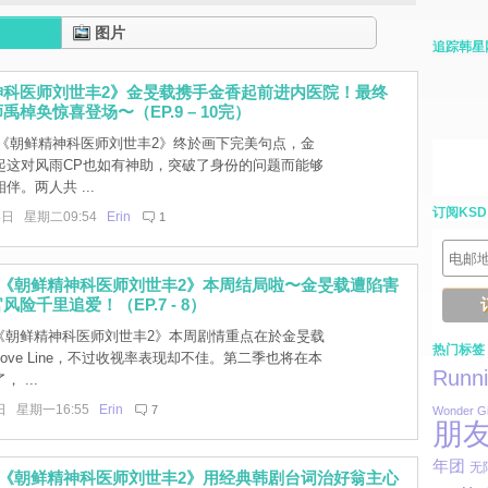
图片
追踪韩星
神科医师刘世丰2》金旻载携手金香起前进内医院！最终
棹奂惊喜登场〜（EP.9 – 10完）
] 《朝鲜精神科医师刘世丰2》终於画下完美句点，金
起这对风雨CP也如有神助，突破了身份的问题而能够
伴。两人共 ...
订阅KSD
4日 星期二09:54
Erin
1
]《朝鲜精神科医师刘世丰2》本周结局啦〜金旻载遭陷害
险千里追爱！（EP.7 - 8）
]《朝鲜精神科医师刘世丰2》本周剧情重点在於金旻载
热门标签
ove Line，不过收视率表现却不佳。第二季也将在本
Runn
 ...
日 星期一16:55
Erin
7
Wonder Gi
朋
年团
无
]《朝鲜精神科医师刘世丰2》用经典韩剧台词治好翁主心