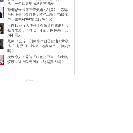
活」一句话展现满满尊重与爱
孙娜恩未出席尹普美婚礼引关注！亲曝
当时正值《金特务：本色回归》拍摄尾
声，暖喊Apink情谊始终不变
甩肉17公斤大变样！金敏荷瘦成纸片人
登青龙奖，「对比一年前」网惊呆：以
为不同人
甩掉34公斤＝倒掉半个自己的油！尹敬
浩「2颗蛋白＋辣椒」地狱菜单，你敢抄
吗？
瘦到惊人！秀智「红色马甲裙」勒出蚂
蚁腰，近照曝光网惊：这是真人吗？
广告