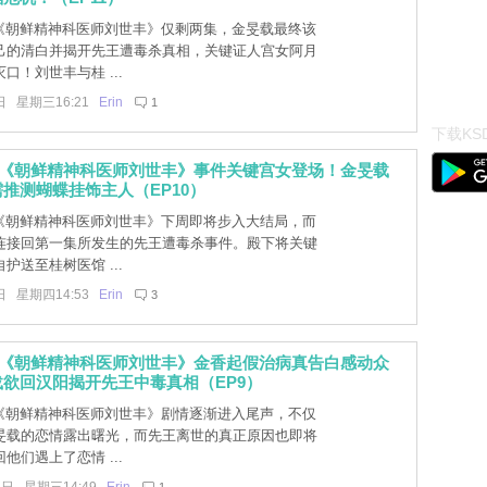
]《朝鲜精神科医师刘世丰》仅剩两集，金旻载最终该
己的清白并揭开先王遭毒杀真相，关键证人宫女阿月
口！刘世丰与桂 ...
日 星期三16:21
Erin
1
下载KSD
]《朝鲜精神科医师刘世丰》事件关键宫女登场！金旻载
推测蝴蝶挂饰主人（EP10）
]《朝鲜精神科医师刘世丰》下周即将步入大结局，而
连接回第一集所发生的先王遭毒杀事件。殿下将关键
护送至桂树医馆 ...
日 星期四14:53
Erin
3
]《朝鲜精神科医师刘世丰》金香起假治病真告白感动众
欲回汉阳揭开先王中毒真相（EP9）
]《朝鲜精神科医师刘世丰》剧情逐渐进入尾声，不仅
旻载的恋情露出曙光，而先王离世的真正原因也即将
他们遇上了恋情 ...