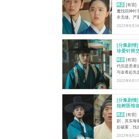
韩剧
[有雷
魔找回神针
衣无缝。严重
2022年8月1
[分集剧情
珍爱针筒交
韩剧
[有雷
代但是患者
与金香起先是
2022年8月1
[分集剧情
桂树医馆各
韩剧
[有雷
剧，其实每
起破案，找出
2022年8月1