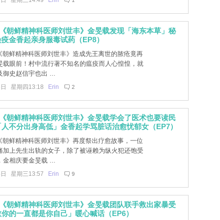
1日 星期三14:49
Erin
1
]《朝鲜精神科医师刘世丰》金旻载发现「海东本草」秘
疫金香起亲身服毒试药（EP8）
]《朝鲜精神科医师刘世丰》造成先王离世的脓疮竟再
旻载眼前！村中流行著不知名的瘟疫而人心惶惶，就
御史赵信宇也出 ...
5日 星期四13:18
Erin
2
]《朝鲜精神科医师刘世丰》金旻载学会了医术也要读民
人不分出身高低」金香起学骂脏话治愈忧郁女（EP7）
]《朝鲜精神科医师刘世丰》再度祭出疗愈故事，一位
痛加上先生出轨的女子，除了被诬赖为纵火犯还饱受
金相庆要金旻载 ...
4日 星期三13:57
Erin
9
]《朝鲜精神科医师刘世丰》金旻载团队联手救出家暴受
你的一直都是你自己」暖心喊话（EP6）