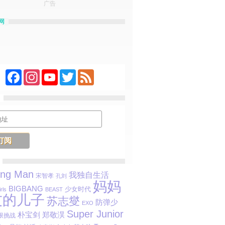
广告
网
Facebook
Instagram
YouTube
Twitter
Feed
ing Man
我独自生活
宋智孝
孔刘
妈妈
BIGBANG
少女时代
rls
BEAST
友的儿子
苏志燮
防弹少
EXO
Super Junior
朴宝剑
郑敬淏
限挑战