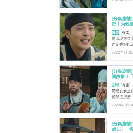
2022年8月3
[分集剧情
密！为救染
韩剧
[有雷
度出现在金
连金香起以及
2022年8月2
[分集剧情
间故事！「
韩剧
[有雷
历经丧女之
忧郁症折磨，
2022年8月2
[分集剧情
虐儿！「救