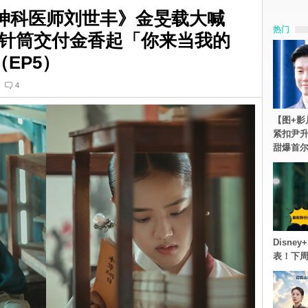
精神科医师刘世丰》金旻载大喊
热门
针筒交付金香起「你来当我的
（EP5）
4
【图+影
紧扣尹升
甜爆首
Disn
表！下