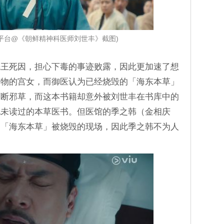
煲剧平台@《朝鲜精神科医师刘世丰》截图)
先王死因，担心下毒的事迹败露，因此更加速了想
食物的宫女，而御医认为已经烧毁的「海东本草」
药断邪草，而这本书籍却意外被刘世丰在书库中的
他未读过的本草医书。但医馆的季之韩（金相庆
是「海东本草」被烧毁的现场，因此季之韩不为人