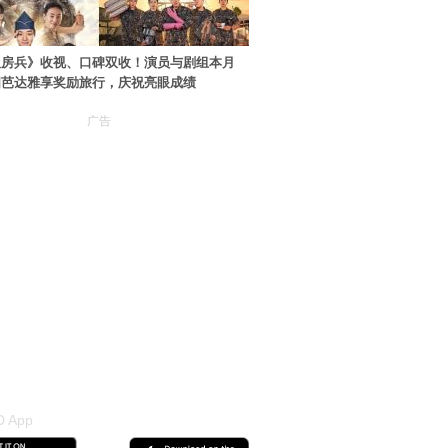
伙房兵》收视、口碑双收！演员与剧组本月
国芭达雅享奖励旅行，庆祝亮眼成绩
广告
 App