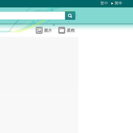
繁中
简中
图片
星档