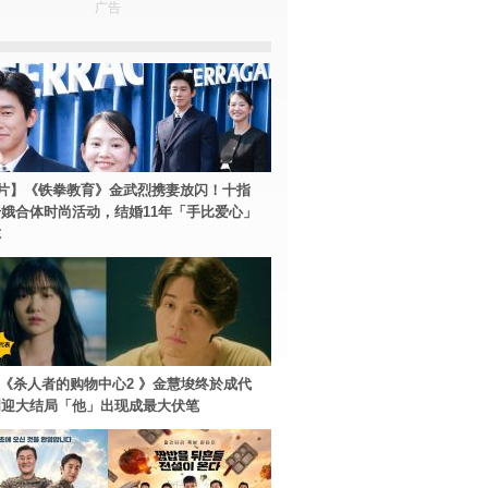
广告
片】《铁拳教育》金武烈携妻放闪！十指
娥合体时尚活动，结婚11年「手比爱心」
尔
ey+《杀人者的购物中心2 》金慧埈终於成代
周迎大结局「他」出现成最大伏笔