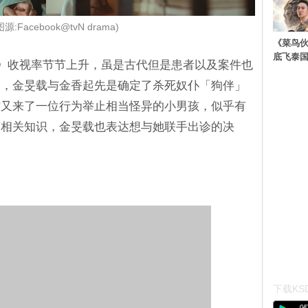
源:Facebook@tvN drama)
《菜鸟
底飞泰
丰》收视率节节上升，虽是古代但是患者以及案件也
点，金旻载与金香起先是确定了杀死奴仆「狗伴」
馆又来了一位行为举止相当怪异的小男孩，似乎有
药相关知识，金旻载也表达想与她联手出诊的决
下载KSD