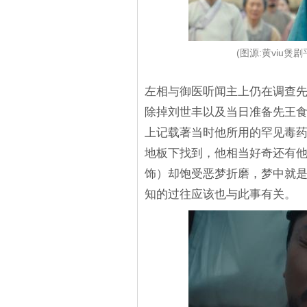
(图源:黄viu
左相与御医听闻主上仍在调查
除掉刘世丰以及当日准备先王
上记载著当时他所用的罕见毒
地板下找到，他相当好奇还有
饰）却饱受恶梦折磨，梦中就
知的过往应该也与此事有关。