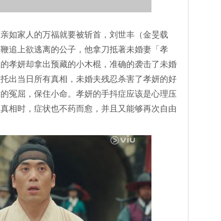
看亲如家人的万福就要被斩首，刘世丰（金旻载
加鞭追上欲逃离的公子，他拿刀抵著未婚妻「孝
症的孝妍却拿出预藏的小木棍，准确的袭击了未婚
盘托出当日所有真相，未婚夫残忍杀害了孝妍的好
福的冤屈，保住小命。孝妍的手抖症应该是心理压
明真相时，症状也不药而愈，并且又能够再次自由