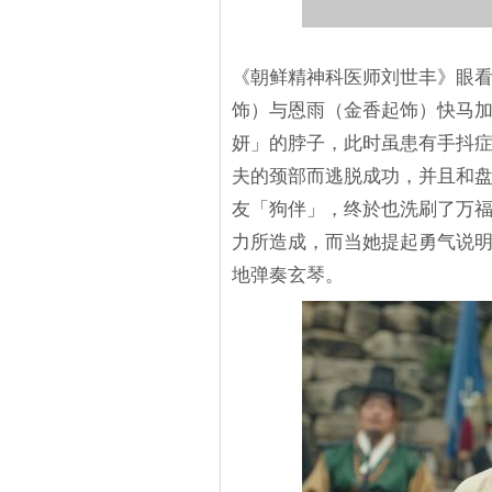
《朝鲜精神科医师刘世丰》眼
饰）与恩雨（金香起饰）快马
妍」的脖子，此时虽患有手抖
夫的颈部而逃脱成功，并且和
友「狗伴」，终於也洗刷了万
力所造成，而当她提起勇气说
地弹奏玄琴。