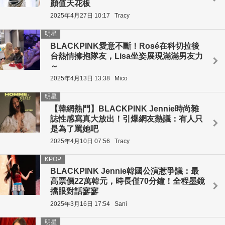
顏值天花板
2025年4月27日 10:17
Tracy
明星
BLACKPINK愛意不斷！Rosé在科切拉後
台熱情擁抱隊友，Lisa坐姿展現滿滿男友力
～
2025年4月13日 13:38
Mico
明星
【韓網熱門】BLACKPINK Jennie時尚雜
誌性感寫真大放出！引爆網友熱議：有人只
是為了罵她吧
2025年4月10日 07:56
Tracy
KPOP
BLACKPINK Jennie韓國公演惹爭議：最
高票價22萬韓元，時長僅70分鐘！全程墨鏡
擋眼對話寥寥
2025年3月16日 17:54
Sani
明星