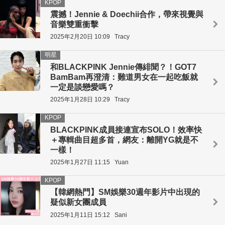
KPOP
震撼！Jennie & Doechii合作，帶來視覺與
音樂雙重衝擊
2025年2月20日 10:09
Tracy
明星
和BLACKPINK Jennie傳緋聞？！GOT7
BamBam再澄清：難道男女在一起吃飯就
一定是談戀愛嗎？
2025年1月28日 10:29
Tracy
KPOP
BLACKPINK成員接連宣布SOLO！效率快
＋專輯曲目超多首，網友：離開YG就是不
一樣！
2025年1月27日 11:15
Yuan
KPOP
【韓網熱門】SM娛樂30週年影片中出現的
疑似新女團成員
2025年1月11日 15:12
Sani