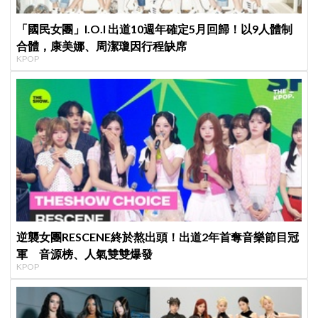
「國民女團」I.O.I 出道10週年確定5月回歸！以9人體制
合體，康美娜、周潔瓊因行程缺席
KPOP
逆襲女團RESCENE終於熬出頭！出道2年首奪音樂節目冠
軍 音源榜、人氣雙雙爆發
KPOP