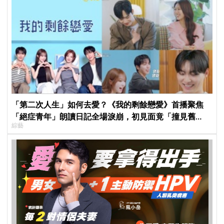
「第二次人生」如何去愛？《我的剩餘戀愛》首播聚焦
「絕症青年」朗讀日記全場淚崩，初見面竟「撞見舊
綜藝
識」！