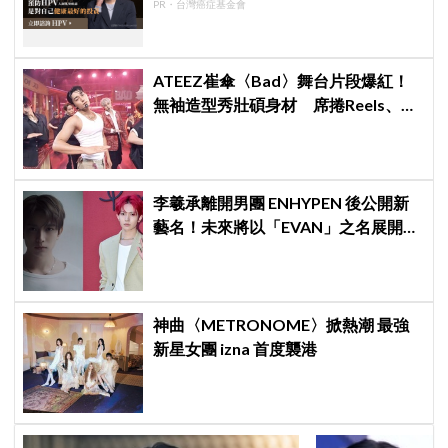
PR・台灣癌症基金會
ATEEZ崔傘〈Bad〉舞台片段爆紅！
無袖造型秀壯碩身材 席捲Reels、
Shorts演算法
李羲承離開男團 ENHYPEN 後公開新
藝名！未來將以「EVAN」之名展開
solo 活動
神曲〈METRONOME〉掀熱潮 最強
新星女團 izna 首度襲港