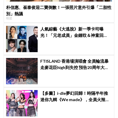
朴信惠、崔泰俊迎二寶倒數！一張照片意外引爆「二胎性
別」熱議
明星
人氣綜藝《大逃脫》新一季卡司曝
光！「元老成員」金鍾旼＆神童回
歸，SEVENTEEN 勝寛驚喜加盟，姜
鎬童缺席成最大焦點
FTISLAND 香港場演唱會 全員輪流暴
走麥花臣high到失控 預告20周年大計
《FaTe》成序幕
【多圖】i-dle夢幻回歸！時隔半年推
迷你九輯《We made》，全員火辣現
身記者會