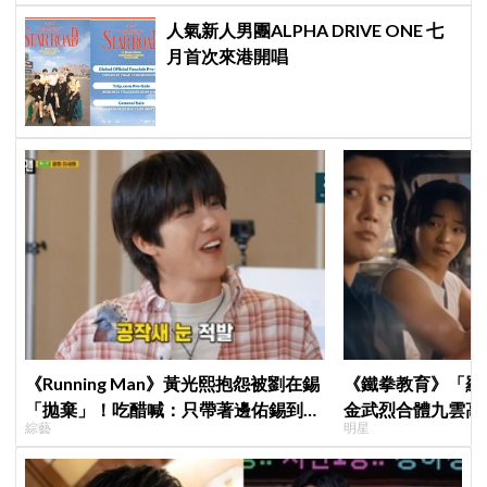
人氣新人男團ALPHA DRIVE ONE 七
月首次來港開唱
《Running Man》黃光熙抱怨被劉在錫
《鐵拳教育》「羅
「拋棄」！吃醋喊：只帶著邊佑錫到處
金武烈合體九雲高
綜藝
明星
跑
嚇壞反應笑翻劇迷