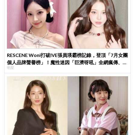
RESCENE Woni打破IVE張員瑛霸榜記錄，登頂「7月女團
個人品牌聲譽榜」！魔性迷因「巨濟呀吼」全網瘋傳、逆
明星
襲Melon第一