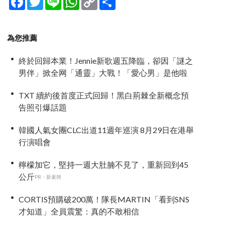
Link
享
為您推薦
終於回歸本業！Jennie新歌週五降臨，卻因「謎之
男伴」掀全网「通靈」大戰！「愛心男」是他啦
TXT 續約後首度正式回歸！黑白荊棘全新概念預
告照引爆話題
韓國人氣女團CLC出道11週年巡演 8月29日在港舉
行演唱會
檸檬加它，堅持一週大肚腩不見了，重新回到45
公斤
PR・新素簡
CORTIS預購破200萬！隊長MARTIN「看到SNS
才知道」全員震驚：真的不敢相信