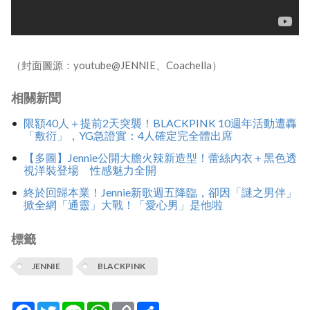
（封面圖源：youtube@JENNIE、Coachella）
相關新聞
限額40人＋提前2天突襲！BLACKPINK 10週年活動遭轟
「敷衍」，YG急證實：4人確定完全體出席
【多圖】Jennie公開大膽火辣新造型！蕾絲內衣＋黑色透
視洋裝登場 性感魅力全開
終於回歸本業！Jennie新歌週五降臨，卻因「謎之男伴」
掀全網「通靈」大戰！「愛心男」是他啦
標籤
JENNIE
BLACKPINK
Facebook
Twitter
Line
WhatsApp
Copy
分