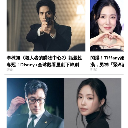
李棟旭《殺人者的購物中心2》話題性
閃爆！Tiffany
奪冠！Disney+全球觀看量創下韓劇新
漢，男神「緊牽護
韓劇
明星
紀錄
甜度超標