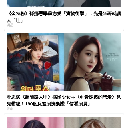
《金特務》孫娜恩曝蘇志燮「實物衝擊」：光是坐著就讓
人「哇」
明星
朴恩斌《超能路人甲》搞怪少女→《毛骨悚然的戀愛》見
鬼霸總！180度反差演技獲讚「信看演員」
韓劇