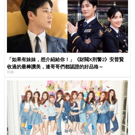
「如果有妹妹，想介紹給你！」《財閥X刑警2》安普賢
收過的最棒讚美，連哥哥們都認證的好品格～
韓劇