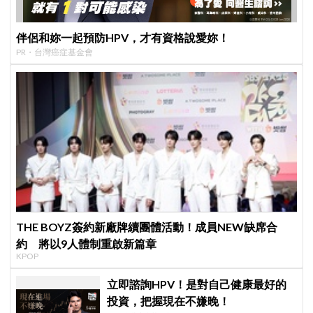
伴侶和妳一起預防HPV，才有資格說愛妳！
PR・台灣癌症基金會
THE BOYZ簽約新廠牌續團體活動！成員NEW缺席合
約 將以9人體制重啟新篇章
KPOP
立即諮詢HPV！是對自己健康最好的
投資，把握現在不嫌晚！