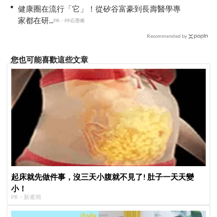
健康圈在流行「它」！從矽谷富豪到長壽醫學專
家都在研...
PR・PP石墨烯
Recommended by
您也可能喜歡這些文章
起床就先做件事，沒三天小腹就不見了! 肚子一天天變
小！
PR・新素簡