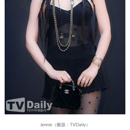
Jennie（圖源：TVDaily）