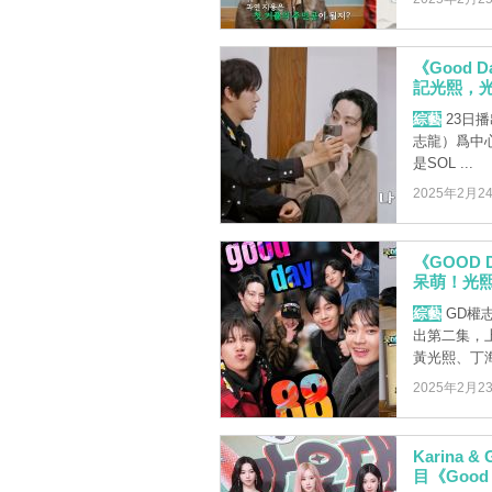
《Good
記光熙，
綜藝
23日播
志龍）爲中
是SOL ...
2025年2月2
《GOOD
呆萌！光
綜藝
GD權志
出第二集，
黃光熙、丁海寅
2025年2月2
Karina 
目《Good