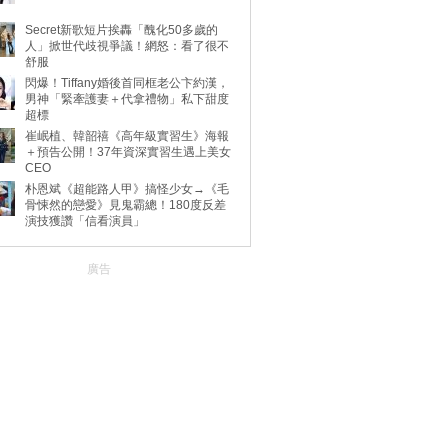
Secret新歌短片挨轟「醜化50多歲的
人」掀世代歧視爭議！網怒：看了很不
舒服
閃爆！Tiffany婚後首同框老公卞約漢，
男神「緊牽護妻＋代拿禮物」私下甜度
超標
崔岷植、韓韶禧《高年級實習生》海報
＋預告公開！37年資深實習生遇上美女
CEO
朴恩斌《超能路人甲》搞怪少女→《毛
骨悚然的戀愛》見鬼霸總！180度反差
演技獲讚「信看演員」
廣告