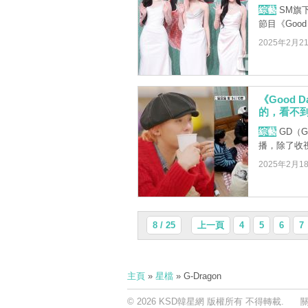
綜藝
SM旗下
節目《Goo
2025年2月2
《Good
的，看不到
綜藝
GD（G
播，除了收
2025年2月1
8 / 25
上一頁
4
5
6
7
主頁
»
星檔
» G-Dragon
© 2026 KSD韓星網 版權所有 不得轉載.