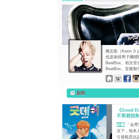
G-DRAGON
權志龍（Kwon J
也是南韓男子團體BI
BeatBox。初次登台
BeatBox、音樂製
新聞
《Good
不剪就抵
綜藝
「金秀
況下，他本人
引發觀眾抗