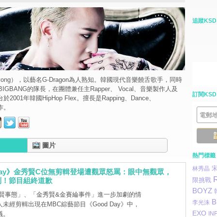
追蹤KSD
i yong），以藝名G-Dragon為人熟知。韓國現代音樂饒舌歌手，同時
GBANG的隊長，在團體兼任主Rapper、 Vocal、音樂製作人及
訂閱KSD
於2001年韓國HipHop Flex。擅長是Rapping、Dance、
作。
圖片
熱門標籤
林秀晶
 Day》金秀賢C位無剪輯登場遭觀眾怒罵：眼中無觀眾，
制！節目組終道歉
限挑戰
BOYZ
賢事態」、「金秀賢&金賽綸事件」進一步加劇的情
B
李光洙
未經剪輯出現在MBC綜藝節目《Good Day》中，
EXO
議。
INF