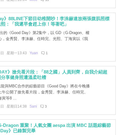
 Day》88LINE下節目幼稚開吵！李洙赫連放兩張腹肌照標
光熙：「我遲早會趕上你！等著吧」
出的《Good Day》第2集中，以 GD（G-Dragon、權
心，金秀賢、李洙赫、任時完、光熙、丁海寅以《我
4日 星期一13:43
Yuan
1
 DAY》搶先看片段：「88之國」人員到齊，自我介紹超
熙分享健身照遭溫柔吐槽
龍與MBC合作的綜藝節目《Good Day》將在今晚播
上午公開了搶先看片段，金秀賢、李洙赫、任時完、
等8 ...
3日 星期日14:38
Sani
3
& G-Dragon 重聚！人氣女團 aespa 出演 MBC 話題綜藝節
 Day》已錄製完畢