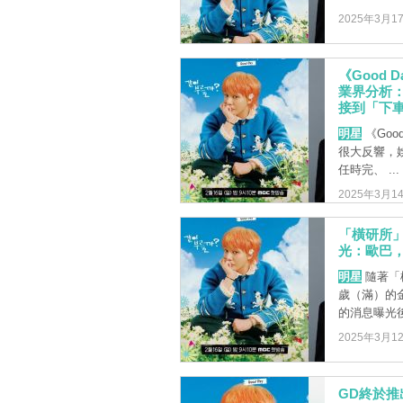
2025年3月1
《Good
業界分析
接到「下
明星
《Goo
很大反響，娛
任時完、 ...
2025年3月1
「橫研所
光：歐巴，
明星
隨著「
歲（滿）的
的消息曝光後
2025年3月1
GD終於