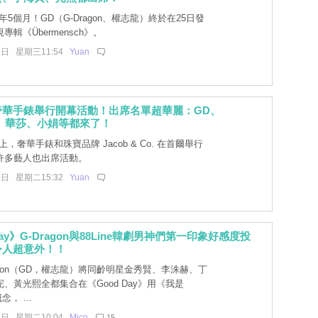
年5個月！GD（G-Dragon、權志龍）終於在25日發
輯《Übermensch》。
6日 星期三11:54
Yuan
奢華手錶舉行開幕活動！出席名單超華麗：GD、
m、華莎、小娟等都來了！
上，奢華手錶和珠寶品牌 Jacob & Co. 在首爾舉行
許多藝人也出席活動。
5日 星期二15:32
Yuan
Day》G-Dragon與88Line韓劇男神們第一印象好感度投
令人超意外！！
agon（GD，權志龍）將同齡明星金秀賢、李洙赫、丁
、黃光熙全都集合在《Good Day》用《我是
， ...
5日 星期二10:04
Mico
15