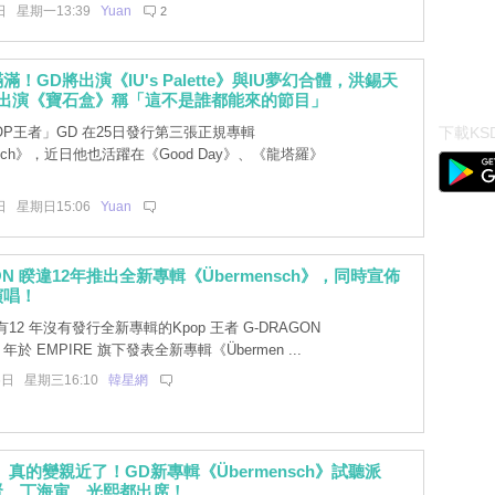
日 星期一13:39
Yuan
2
！GD將出演《IU's Palette》與IU夢幻合體，洪錫天
D出演《寶石盒》稱「這不是誰都能來的節目」
OP王者」GD 在25日發行第三張正規專輯
下載KSD
nsch》，近日他也活躍在《Good Day》、《龍塔羅》
日 星期日15:06
Yuan
ON 睽違12年推出全新專輯《Übermensch》，同時宣佈
演唱！
12 年沒有發行全新專輯的Kpop 王者 G-DRAGON
 年於 EMPIRE 旗下發表全新專輯《Übermen ...
6日 星期三16:10
韓星網
E」真的變親近了！GD新專輯《Übermensch》試聽派
賢、丁海寅、光熙都出席！