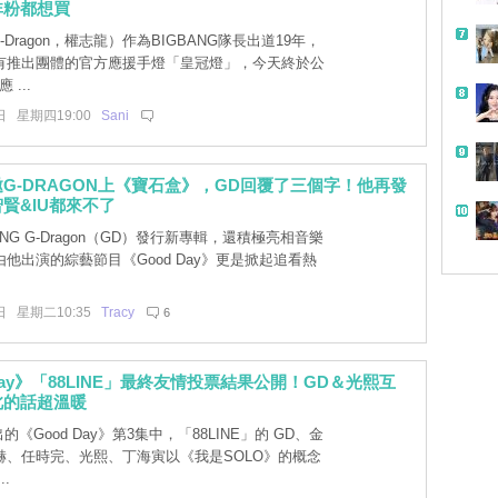
非粉都想買
-Dragon，權志龍）作為BIGBANG隊長出道19年，
有推出團體的官方應援手燈「皇冠燈」，今天終於公
 ...
日 星期四19:00
Sani
G-DRAGON上《寶石盒》，GD回覆了三個字！他再發
賢&IU都來不了
ANG G-Dragon（GD）發行新專輯，還積極亮相音樂
他出演的綜藝節目《Good Day》更是掀起追看熱
日 星期二10:35
Tracy
6
 Day》「88LINE」最終友情投票結果公開！GD＆光熙互
此的話超溫暖
的《Good Day》第3集中，「88LINE」的 GD、金
赫、任時完、光熙、丁海寅以《我是SOLO》的概念
.