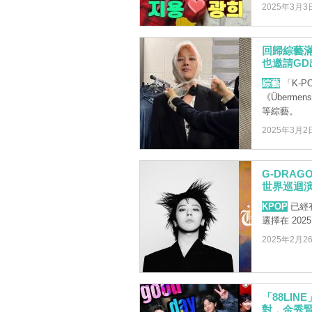
2025年3月3
回歸綜藝滿滿
也邀請G
綜藝
「K-P
《Überme
等綜藝。
2025年3月2
G-DRAG
世界巡迴
KPOP
已經有
選擇在 2025
2025年2月2
「88LIN
對，金秀