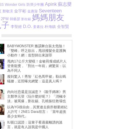
Apink
蘇志燮
SS
Wonder Girls
防彈少年團
Seventeen
金宇彬
夜
鄭敬淏
金惠奫
媽媽朋友
2PM
韓藝瑟
劉在錫
兒子
D.O.
全智賢
李聖經
朴海鎮
姜素拉
BABYMONSTER 雅譞舞台裝太危險！
「雙峰」呼之欲出，甩頭撥髮全是護胸
小動作！網：造型師出來謝罪
甩肉17公斤大變樣！金敏荷瘦成紙片人
登青龍獎，「對比一年前」網驚呆：以
為不同人
瘦到驚人！秀智「紅色馬甲裙」勒出螞
蟻腰，近照曝光網驚：這是真人嗎？
內向社恐還是沒誠意？《殺手媽咪》男
主鄭準元登《玩什麼好呢？》「消極冷
淡」被罵爆，劉在錫、孔曉振狂救場也
不動
以為YG很自由，其實連去廁所都要經紀
人許可！2NE1 Dara坦言：「當年超羨
慕少女時代」
IU親口認證：這輩子看過最離譜的謠
言，就是有人說我是中國人