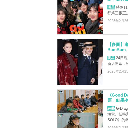
明星
時隔11
行第三張正規專
2025年2月2
【多圖】
BamBa
明星
24日晚
新店開幕，
2025年2月2
《Good 
票，結果
綜藝
G-Dr
海寅、任時完
SOLO》的概念
2025年2月2