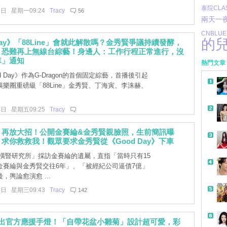
泰院CLA
7日 星期一09:24
Tracy
56
兩天一
CNBLUE
的
 Day》「88Line」會就此解散嗎？金秀賢爭議持續發酵，
：恐難再上無線台綜藝！身邊人：工作行程正常進行，沒
車」通知
熱門文章
d Day》作為G-Dragon的首個固定綜藝，首播後引起
樂圈重磅級「88Line」金秀賢、丁海寅、李洙赫、
4日 星期五09:25
Tracy
」再放大招！公開金賽綸&金秀賢親臉照，生前簡訊曝
求你救救我！觀眾要求金秀賢從《Good Day》下車
橫豎研究所」採訪金賽綸的遺屬，直指「當時只有15
金賽綸與金秀賢交往6年」、「被經紀公司逼債7億」
，輿論愈演愈 ...
帶
2日 星期三09:43
Tracy
142
推出官方應援手燈！「自帶花盆小雛菊」設計超可愛，彩