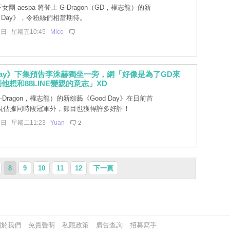
女團 aespa 將登上 G-Dragon（GD，權志龍）的新
d Day》，令粉絲們相當期待。
1日 星期五10:45
Mico
 Day》下集預告李洙赫獨坐一旁，網「好像是為了GD來
他想和88LINE變親的意志」XD
-Dragon，權志龍）的新綜藝《Good Day》在日前首
視佔據同時段冠軍外，節目也獲得許多好評！
8日 星期二11:23
Yuan
2
8
9
10
11
12
下一頁
關於我們
免責聲明
私隱政策
廣告查詢
招募寫手