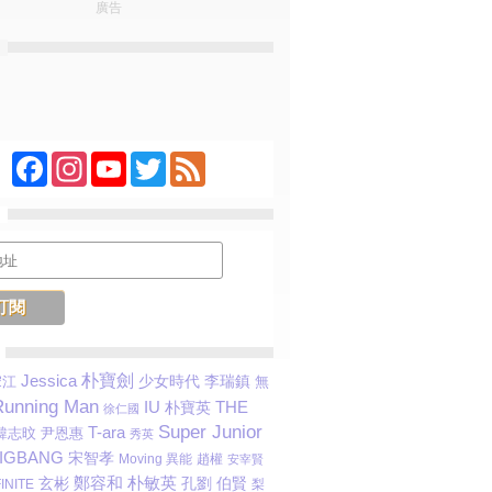
廣告
Facebook
Instagram
YouTube
Twitter
Feed
Jessica
朴寶劍
少女時代
李瑞鎮
宋江
無
Running Man
IU
THE
朴寶英
徐仁國
Super Junior
T-ara
韓志旼
尹恩惠
秀英
IGBANG
宋智孝
Moving 異能
趙權
安宰賢
朴敏英
鄭容和
伯賢
玄彬
孔劉
INITE
梨