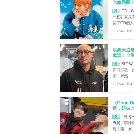
光鑰匙圈
明星
GD（G
一直以來只
開了GD個人應
2025年3月6
洪錫天盛邀
邀請：全智
明星
BIGB
節目打歌，由
潮，果然 ...
2025年3月4
《Good
選，給彼
明星
2日播出
秀賢、李洙
爲主題，展 ..