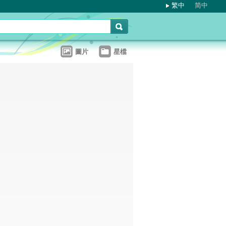
繁中
简中
圖片
星檔