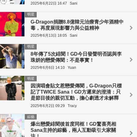
2025年6月22日 16:47
Sani
明星
G-Dragon捐贈8.8億韓元治療青少年酒精中
毒，再度展現影響力與公益精神
2025年6月13日 18:05
Sani
明星
8年傳了5次緋聞！GD今日發聲明否認與李
珠妍的戀愛傳聞：不是事實！
2025年6月6日 14:10
Yuan
明星
因演唱會貼文惹戀愛傳聞，G-Dragon只標
記了TWICE Sana！GD方遲來的澄清：只
是節目後的親切互動，擔心劇透才未解釋
2025年6月2日 09:29
Tracy
綜藝
爆出戀愛緋聞後首度同框！GD驚喜亮相
Sana主持的綜藝，兩人互動吸引大家關
注！