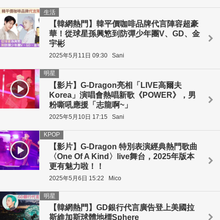
生活
【韓網熱門】韓平價咖啡品牌代言陣容超豪
華！從球星孫興慜到防彈少年團V、GD、金
宇彬
2025年5月11日 09:30
Sani
明星
【影片】G-Dragon亮相「LIVE高爾夫
Korea」演唱會熱唱新歌《POWER》，男
粉嘶吼應援「志龍啊~」
2025年5月10日 17:15
Sani
KPOP
【影片】G-Dragon 特別表演經典熱門歌曲
〈One Of A Kind〉live舞台，2025年版本
更有魅力啦！！
2025年5月6日 15:22
Mico
明星
【韓網熱門】GD銀行代言廣告登上美國拉
斯維加斯球體地標Sphere