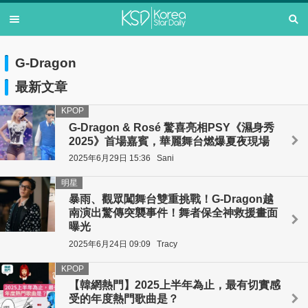
G-Dragon
最新文章
KPOP
G-Dragon & Rosé 驚喜亮相PSY《濕身秀
2025》首場嘉賓，華麗舞台燃爆夏夜現場
2025年6月29日 15:36
Sani
明星
暴雨、觀眾闖舞台雙重挑戰！G-Dragon越
南演出驚傳突襲事件！舞者保全神救援畫面
曝光
2025年6月24日 09:09
Tracy
KPOP
【韓網熱門】2025上半年為止，最有切實感
受的年度熱門歌曲是？