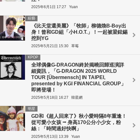
2025年6月1日 17:27
Yuan
綜藝
《比天堂還美麗》「牧師」柳德煥B-Boy出
身！曾和GD組「小H.O.T.」！一起被梁鉉錫
挖到YG
2025年5月21日 15:30
草莓
KPOP
全球偶像G-DRAGON終於揭曉回歸巡演詳
細資訊，「G-DRAGON 2025 WORLD
TOUR [Übermensch] IN TAIPEI,
presented by KGI FINANCIAL GROUP」
即將登場！
2025年5月18日 16:27
韓星網
明星
GD和《超人回來了》秋小愛時隔8年重逢！
從可愛小女孩 ⭢ 身高170公分小少女，粉
絲：「時間過好快啊」
2025年5月13日 13:39
Yuan