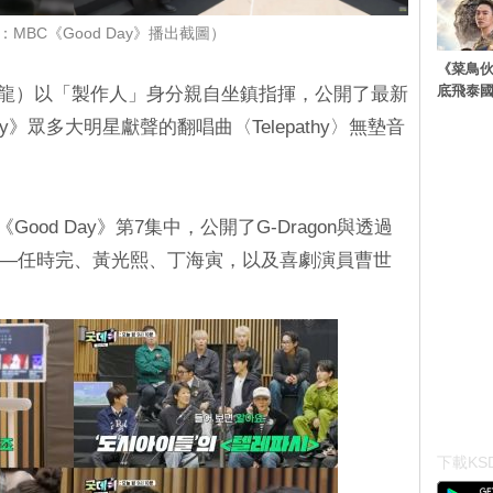
MBC《Good Day》播出截圖）
《菜鳥
底飛泰
n（權志龍）以「製作人」身分親自坐鎮指揮，公開了最新
y》眾多大明星獻聲的翻唱曲〈Telepathy〉無墊音
ood Day》第7集中，公開了G-Dragon與透過
們——任時完、黃光熙、丁海寅，以及喜劇演員曹世
下載KSD