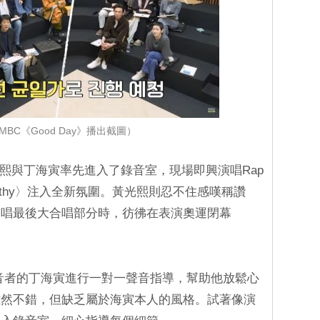
BC《Good Day》播出截圖）
黃光熙與丁海寅率先進入了錄音室，現場即興演唱Rap
pathy〉注入全新氛圍。黃光熙則忍不住感嘆稱讚
，唱最後大合唱部分時，彷彿在表演奧運閉幕
位錄音者的丁海寅進行一對一聲音指導，幫助他放鬆心
雖然不錯，但缺乏屬於海寅本人的風格。試著像演