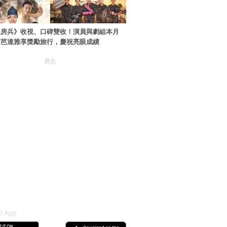
伙房兵》收視、口碑雙收！演員與劇組本月
國芭達雅享獎勵旅行，慶祝亮眼成績
廣告
 App