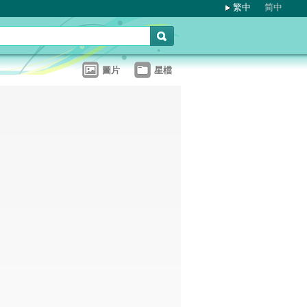
繁中
简中
圖片
星檔