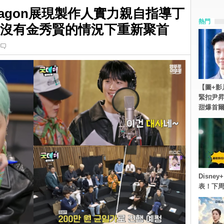
-Dragon展現製作人實力親自指導丁
熱門
」在沒有金秀賢的情況下重新聚首
【圖+影
緊扣尹昇
甜爆首
Disn
表！下