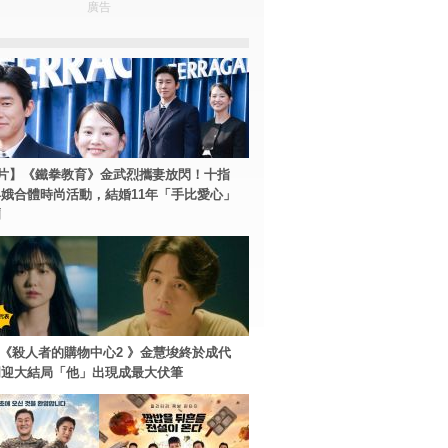
廣告
片】《鐵拳教育》金武烈攜妻放閃！十指
娥合體時尚活動，結婚11年「手比愛心」
爾
ey+《殺人者的購物中心2 》金慧埈終於成代
周迎大結局「他」出現成最大伏筆