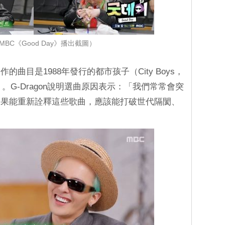
BC《Good Day》播出截圖）
曲目是1988年發行的都市孩子（City Boys，
y〉。G-Dragon說明選曲原因表示：「我們常常會突
如果能重新詮釋這些歌曲，應該能打破世代隔閡、