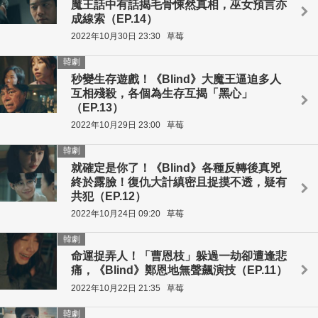
魔王話中有話揭毛骨悚然真相，巫女預言亦
成線索（EP.14）
2022年10月30日 23:30
草莓
韓劇
秒變生存遊戲！《Blind》大魔王逼迫多人
互相殘殺，各個為生存互揭「黑心」
（EP.13）
2022年10月29日 23:00
草莓
韓劇
就確定是你了！《Blind》各種反轉後真兇
終於露臉！復仇大計縝密且捉摸不透，疑有
共犯（EP.12）
2022年10月24日 09:20
草莓
韓劇
命運捉弄人！「曹恩枝」躲過一劫卻遭逢悲
痛，《Blind》鄭恩地無聲飆演技（EP.11）
2022年10月22日 21:35
草莓
韓劇