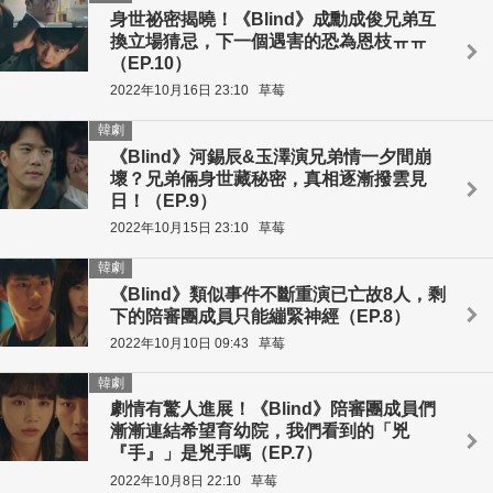
身世祕密揭曉！《Blind》成勳成俊兄弟互
換立場猜忌，下一個遇害的恐為恩枝ㅠㅠ
（EP.10）
2022年10月16日 23:10
草莓
韓劇
《Blind》河錫辰&玉澤演兄弟情一夕間崩
壞？兄弟倆身世藏秘密，真相逐漸撥雲見
日！（EP.9）
2022年10月15日 23:10
草莓
韓劇
《Blind》類似事件不斷重演已亡故8人，剩
下的陪審團成員只能繃緊神經（EP.8）
2022年10月10日 09:43
草莓
韓劇
劇情有驚人進展！《Blind》陪審團成員們
漸漸連結希望育幼院，我們看到的「兇
『手』」是兇手嗎（EP.7）
2022年10月8日 22:10
草莓