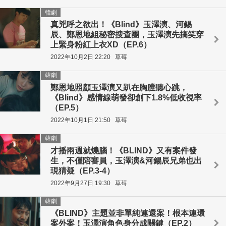
韓劇
真兇呼之欲出！《Blind》玉澤演、河錫
辰、鄭恩地組秘密搜查團，玉澤演先搞笑穿
上緊身粉紅上衣XD（EP.6）
2022年10月2日 22:20
草莓
韓劇
鄭恩地照顧玉澤演又趴在胸膛聽心跳，
《Blind》感情線萌發卻創下1.8%低收視率
（EP.5）
2022年10月1日 21:50
草莓
韓劇
才播兩週就燒腦！《BLIND》又有案件發
生，不僅陪審員，玉澤演&河錫辰兄弟也出
現猜疑（EP.3-4）
2022年9月27日 19:30
草莓
韓劇
《BLIND》主題並非單純連還案！根本連環
案外案！玉澤演角色身分成關鍵（EP.2）