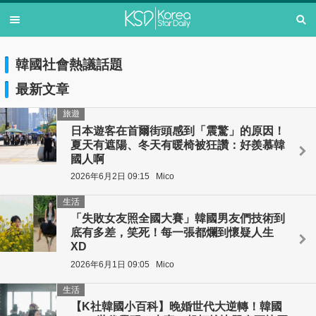
韓國社會熱議話題
最新文章
旅遊
日本遊客在首爾街頭感到「震驚」的原因！
夏天有遮陽、冬天有暖椅被狂讚：好羨慕韓
國人啊
2026年6月2日 09:15
Mico
生活
「失敗女友照全國大賽」韓國男友們技術到
底有多差，笑死！每一張都爛到懷疑人生
XD
2026年6月1日 09:05
Mico
生活
【K社韓國小百科】晚婚世代大逆轉！韓國