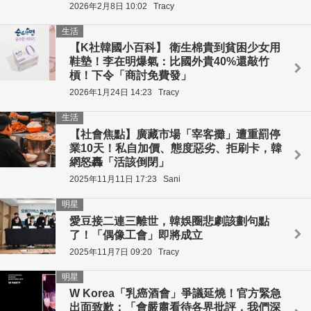
2026年2月8日 10:02
Tracy
生活
【K社韓國小百科】 衛生棉貴到貧困少女用
鞋墊！李在明爆氣：比國外貴40%還敲竹
槓！下令「商討免費發」
2026年1月24日 14:23
Tracy
生活
【社會焦點】廣藏市場「宰客攤」遭重罰停
業10天！私自加價、態度惡劣、拒刷卡，韓
網怒轟「活該倒閉」
2025年11月11日 17:23
Sani
明星
愛豆接二連三離世，韓娛圈悲劇該劃句點
了！「偶像工會」即將成立
2025年11月7日 09:20
Tracy
明星
W Korea「乳癌酒會」爭議延燒！官方緊急
出面致歉：「會嚴肅看待各界批評，我們深