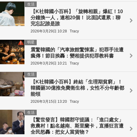
生活
【K社韓國小百科】「旋轉相親」爆紅！10
分鐘換一人，連相20個！ 比面試還累：聊
完忘記誰是誰
2026年3月29日 10:28
Tracy
明星
震驚韓國的「汽車旅館驚悚案」犯罪手法遭
瘋傳！節目挨轟：變相提供犯罪教科書
2026年3月29日 10:21
Tracy
生活
【K社韓國小百科】終結「生理期貧窮」！
韓國砸30億推免費衛生棉，女性不分年齡都
能領
2026年3月15日 13:20
Tracy
生活
【驚世發言】韓國郡守提議：「進口處女」
救農村！點名越南、斯里蘭卡，直播狂言遭
全民怒轟：把女人當貨物？