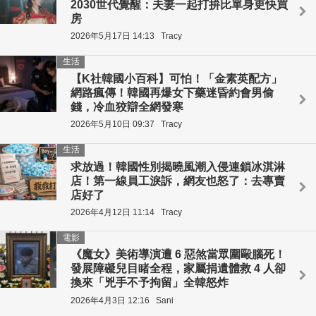
2030世代覺醒：夫妻一起打拚比單身更快買
房
2026年5月17日 14:13
Tracy
生活
【K社韓國小百科】可怕！「金素英配方」
網路瘋傳！韓國再爆女下藥迷昏約會男偷
錢，冷血狡辯全網發寒
2026年5月10日 09:37
Tracy
生活
求放過！韓國性別揭曉風潮入侵連鎖冰淇淋
店！第一線員工淚訴，網友也怒了：去專賣
店好了
2026年4月12日 11:14
Tracy
電影
《魔女》美術導演遭 6 惡煞當眾圍毆腦死！
發展障礙兒目睹全程，家屬捐遺體救 4 人卻
換來「兇手不予拘留」全韓怒炸
2026年4月3日 12:16
Sani