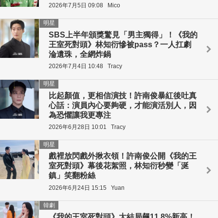
2026年7月5日 09:08
Mico
明星
SBS上半年頒獎驚見「男主獨得」！《我的
王室死對頭》林知衍慘被pass？一人扛劇
淪遺珠，全網炸鍋
2026年7月4日 10:48
Tracy
明星
比起顏值，更相信演技！許南俊暴紅後吐真
心話：演員內心要夠硬，才能演活別人，因
為恐懼讓我更專注
2026年6月28日 10:01
Tracy
明星
戲裡放閃戲外揪衣領！許南俊公開《我的王
室死對頭》幕後花絮照，林知衍秒變「涎
鎮」笑翻粉絲
2026年6月24日 15:15
Yuan
韓劇
《我的王室死對頭》大結局飆11.8%新高！