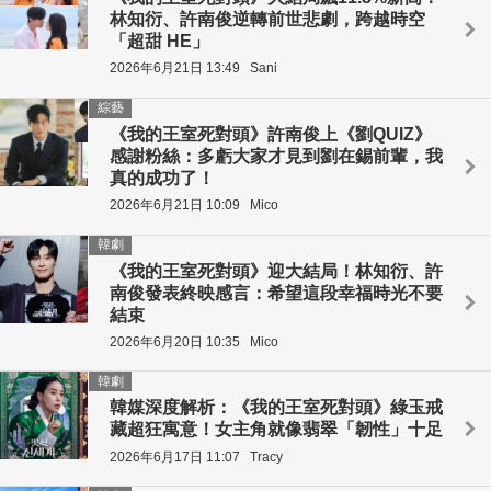
林知衍、許南俊逆轉前世悲劇，跨越時空
「超甜 HE」
2026年6月21日 13:49
Sani
綜藝
《我的王室死對頭》許南俊上《劉QUIZ》
感謝粉絲：多虧大家才見到劉在錫前輩，我
真的成功了！
2026年6月21日 10:09
Mico
韓劇
《我的王室死對頭》迎大結局！林知衍、許
南俊發表終映感言：希望這段幸福時光不要
結束
2026年6月20日 10:35
Mico
韓劇
韓媒深度解析：《我的王室死對頭》綠玉戒
藏超狂寓意！女主角就像翡翠「韌性」十足
2026年6月17日 11:07
Tracy