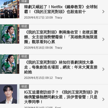
韓劇
韓劇又崛起了！Netflix《鐵拳教育》全球制
霸！《我的王室死對頭》也殺進前十
2026年6月17日 10:09
Tracy
明星
《我的王室死對頭》剩兩集收官！老梗反覆
餵、女主從強勢變廢柴！「英雄救美無限迴
圈」觀眾看到心累
2026年6月16日 09:06
Tracy
明星
《我的王室死對頭》林知衍喜劇演技大暴
走，每集創造名場面，網友：年末大賞直接
給她
2026年6月15日 09:12
Tracy
明星
IG互追還密訪姪子？ 《我的王室死對頭》許
楠儁驚爆熱戀同劇女星，洪伊雪發聲：只是
大學同學！
2026年6月14日 17:55
Sani