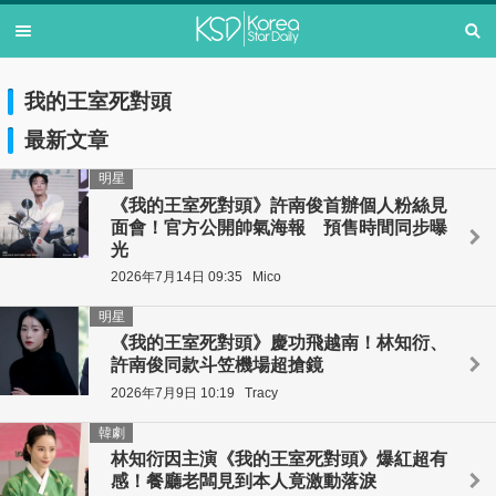
我的王室死對頭
最新文章
明星
《我的王室死對頭》許南俊首辦個人粉絲見
面會！官方公開帥氣海報 預售時間同步曝
光
2026年7月14日 09:35
Mico
明星
《我的王室死對頭》慶功飛越南！林知衍、
許南俊同款斗笠機場超搶鏡
2026年7月9日 10:19
Tracy
韓劇
林知衍因主演《我的王室死對頭》爆紅超有
感！餐廳老闆見到本人竟激動落淚